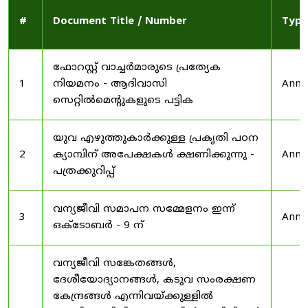
#
Document Title / Number
Type
ഫോറസ്റ്റ് വാച്ചർമാരുടെ പ്രത്യേക
1
നിയമനം - ആദിവാസി
Anno
സെറ്റിൽമെന്റുകളുടെ പട്ടിക
യുവ എഴുത്തുകാർക്കുള്ള പ്രകൃതി പഠന
2
ക്യാമ്പിന് അപേക്ഷകൾ ക്ഷണിക്കുന്നു -
Anno
പത്രക്കുറിപ്പ്
വന്യജീവി സമാപന സമ്മേളനം ഇന്ന്
3
Anno
ഒക്ടോബർ - 9 ന്
വന്യജീവി സങ്കേതങ്ങൾ,
ദേശീയോദ്യാനങ്ങൾ, കടുവ സംരക്ഷണ
കേന്ദ്രങ്ങൾ എന്നിവയ്ക്കുള്ളിൽ