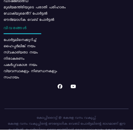
ഡാഷ്ബോർഡ്
മുഖ്യമന്ത്രിയുടെ പരാതി പരിഹാരം
ഡോക്യുമെൻ്റ് പോർട്ടൽ
ഔദ്യോഗിക വെബ് പോർട്ടൽ
വിവരങ്ങൾ
പോര്‍ട്ടലിനെക്കുറിച്ച്
ഹൈപ്പർലിങ്ക് നയം
സ്വകാര്യതാ നയം
നിരാകരണം
പകർപ്പവകാശ നയം
വ്യവസ്ഥകളും നിബന്ധനകളും
സഹായം
കോപ്പിറൈറ്റ് @ കേരള വനം വകുപ്പ്.
കേരള വനം വകുപ്പിന്റെ ഔദ്യോഗിക വെബ്-പോർട്ടലിന്റെ ഭാഗമാണ് ഈ
പോർട്ടൽ. പോർട്ടലിലെ ഉള്ളടക്കത്തിന്റെ ഉടമസ്ഥാവകാശം കേരള വനം