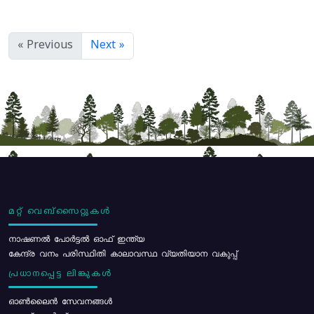
« Previous
Next »
മറ്റ് വെബ്സൈറ്റുകൾ
നാഷണൽ പോർട്ടൽ ഓഫ് ഇന്ത്യ
കേന്ദ്ര വനം പരിസ്ഥിതി കാലാവസ്ഥ വ്യതിയാന വകുപ്പ്
പ്രധാനപ്പെട്ട ലിങ്കുകൾ
ഓൺലൈൻ സേവനങ്ങൾ