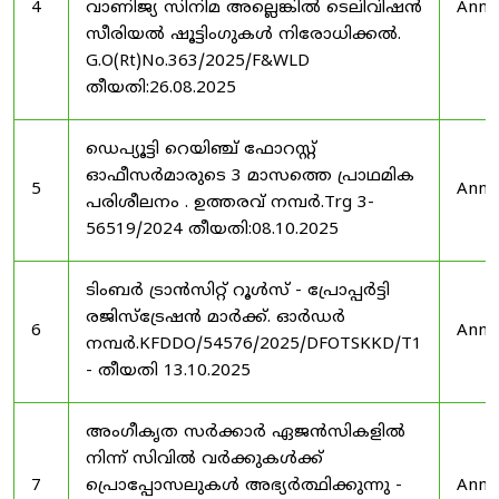
4
വാണിജ്യ സിനിമ അല്ലെങ്കിൽ ടെലിവിഷൻ
Anno
സീരിയൽ ഷൂട്ടിംഗുകൾ നിരോധിക്കൽ.
G.O(Rt)No.363/2025/F&WLD
തീയതി:26.08.2025
ഡെപ്യൂട്ടി റെയിഞ്ച് ഫോറസ്റ്റ്
ഓഫീസർമാരുടെ 3 മാസത്തെ പ്രാഥമിക
5
Anno
പരിശീലനം . ഉത്തരവ് നമ്പർ.Trg 3-
56519/2024 തീയതി:08.10.2025
ടിംബർ ട്രാൻസിറ്റ് റൂൾസ് - പ്രോപ്പർട്ടി
രജിസ്ട്രേഷൻ മാർക്ക്. ഓർഡർ
6
Anno
നമ്പർ.KFDDO/54576/2025/DFOTSKKD/T1
- തീയതി 13.10.2025
അംഗീകൃത സർക്കാർ ഏജൻസികളിൽ
നിന്ന് സിവിൽ വർക്കുകൾക്ക്
7
പ്രൊപ്പോസലുകൾ അഭ്യർത്ഥിക്കുന്നു -
Anno