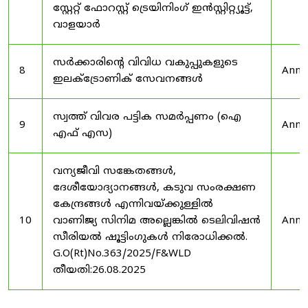
സ്റ്റേറ്റ് ഫോറസ്റ്റ് ട്രെയിനിംഗ് ഇൻസ്റ്റിറ്റ്യൂട്ട്,
വാളയാർ
സർക്കാരിന്റെ വിവിധ വകുപ്പുകളുടെ
8
Anno
ഇലക്ട്രോണിക് സേവനങ്ങൾ
സ്വത്ത് വിവര പട്ടിക സമർപ്പണം (ഐ
9
Anno
എഫ് എസ)
വന്യജീവി സങ്കേതങ്ങൾ,
ദേശീയോദ്യാനങ്ങൾ, കടുവ സംരക്ഷണ
കേന്ദ്രങ്ങൾ എന്നിവയ്ക്കുള്ളിൽ
10
വാണിജ്യ സിനിമ അല്ലെങ്കിൽ ടെലിവിഷൻ
Anno
സീരിയൽ ഷൂട്ടിംഗുകൾ നിരോധിക്കൽ.
G.O(Rt)No.363/2025/F&WLD
തീയതി:26.08.2025