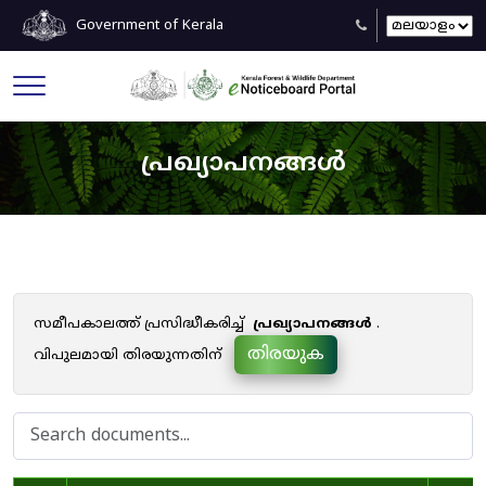
Government of Kerala
പ്രഖ്യാപനങ്ങൾ
സമീപകാലത്ത് പ്രസിദ്ധീകരിച്ച്
പ്രഖ്യാപനങ്ങൾ
.
തിരയുക
വിപുലമായി തിരയുന്നതിന്