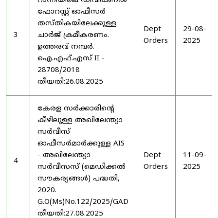
റാന്നിയിലെ ഡിവിഷണൽ
ഫോറസ്റ്റ് ഓഫീസർ
തസ്തികയിലേക്കുള്ള
Dept
29-08-
3
ചാർജ് ക്രമീകരണം.
Orders
2025
ഉത്തരവ് നമ്പർ.
ഐ.എഫ്.എസ് II -
28708/2018
തീയതി:26.08.2025
കേരള സർക്കാരിന്റെ
കീഴിലുള്ള അഖിലേന്ത്യാ
സർവീസ്
ഓഫീസർമാർക്കുള്ള AIS
- അഖിലേന്ത്യാ
Dept
11-09-
4
സർവീസസ് (മെഡിക്കൽ
Orders
2025
സൗകര്യങ്ങൾ) പദ്ധതി,
2020.
G.O(Ms)No.122/2025/GAD
തീയതി:27.08.2025