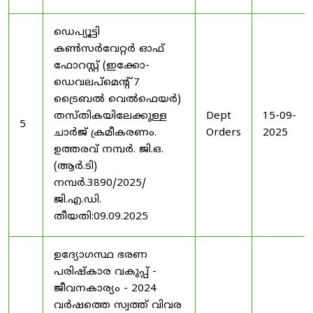
ഡെപ്യൂട്ടി
കൺസർവേറ്റർ ഓഫ്
ഫോറസ്റ്റ് (ഇക്കോ-
ഡെവലപ്മെന്റ് 7
ട്രൈബൽ വെൽഫെയർ)
തസ്തികയിലേക്കുള്ള
Dept
15-09-
5
ചാർജ് ക്രമീകരണം.
Orders
2025
ഉത്തരവ് നമ്പർ. ജി.ഒ.
(ആർ.ടി)
നമ്പർ.3890/2025/
ജി.എ.ഡി.
തീയതി:09.09.2025
ഉദ്യോഗസ്ഥ ഭരണ
പരിഷ്കാര വകുപ്പ് -
ജീവനകാര്യം - 2024
വർഷത്തെ സ്വത്ത് വിവര