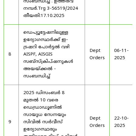
സംബന്ധിച്ച് . ഉത്തരവ്
നമ്പർ.Trg 3-56519/2024
തീയതി:17.10.2025
ഡെപ്യൂട്ടേഷനിലുള്ള
ഉദ്യോഗസ്ഥർക്ക് ഇ-
ട്രഷറി പോർട്ടൽ വഴി
Dept
06-11-
8
AISPF, AISGIS
Orders
2025
സബ്‌സ്‌ക്രിപ്‌ഷനുകൾ
അയയ്ക്കൽ -
സംബന്ധിച്ച്
2025 ഡിസംബർ 8
മുതൽ 10 വരെ
ഡെഡ്രാഡൂണിൽ
സായുധ സേനയും
Dept
22-10-
9
സിവിൽ സർവീസ്
Orders
2025
ഉദ്യോഗസ്ഥരും