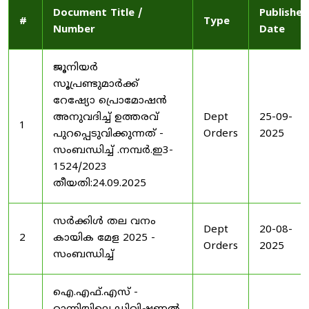
Document Title /
Published
#
Type
Number
Date
ജൂനിയർ
സൂപ്രണ്ടുമാർക്ക്
റേഷ്യോ പ്രൊമോഷൻ
അനുവദിച്ച് ഉത്തരവ്
Dept
25-09-
1
പുറപ്പെടുവിക്കുന്നത് -
Orders
2025
സംബന്ധിച്ച് .നമ്പർ.ഇ3-
1524/2023
തീയതി:24.09.2025
സർക്കിൾ തല വനം
Dept
20-08-
2
കായിക മേള 2025 -
Orders
2025
സംബന്ധിച്ച്
ഐ.എഫ്.എസ് -