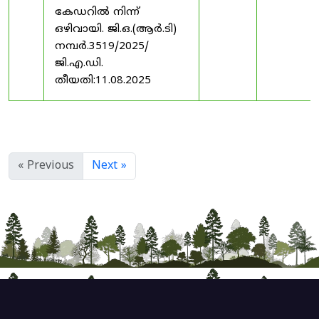
കേഡറിൽ നിന്ന്
ഒഴിവായി. ജി.ഒ.(ആർ.ടി)
നമ്പർ.3519/2025/
ജി.എ.ഡി.
തീയതി:11.08.2025
« Previous
Next »