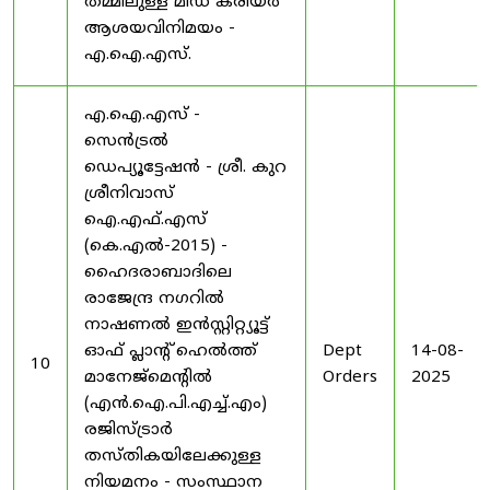
തമ്മിലുള്ള മിഡ് കരിയർ
ആശയവിനിമയം -
എ.ഐ.എസ്.
എ.ഐ.എസ് -
സെൻട്രൽ
ഡെപ്യൂട്ടേഷൻ - ശ്രീ. കുറ
ശ്രീനിവാസ്
ഐ.എഫ്.എസ്
(കെ.എൽ-2015) -
ഹൈദരാബാദിലെ
രാജേന്ദ്ര നഗറിൽ
നാഷണൽ ഇൻസ്റ്റിറ്റ്യൂട്ട്
ഓഫ് പ്ലാന്റ് ഹെൽത്ത്
Dept
14-08-
10
മാനേജ്‌മെന്റിൽ
Orders
2025
(എൻ.ഐ.പി.എച്ച്.എം)
രജിസ്ട്രാർ
തസ്തികയിലേക്കുള്ള
നിയമനം - സംസ്ഥാന