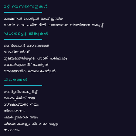
മറ്റ് വെബ്സൈറ്റുകൾ
നാഷണൽ പോർട്ടൽ ഓഫ് ഇന്ത്യ
കേന്ദ്ര വനം പരിസ്ഥിതി കാലാവസ്ഥ വ്യതിയാന വകുപ്പ്
പ്രധാനപ്പെട്ട ലിങ്കുകൾ
ഓൺലൈൻ സേവനങ്ങൾ
ഡാഷ്ബോർഡ്
മുഖ്യമന്ത്രിയുടെ പരാതി പരിഹാരം
ഡോക്യുമെൻ്റ് പോർട്ടൽ
ഔദ്യോഗിക വെബ് പോർട്ടൽ
വിവരങ്ങൾ
പോര്‍ട്ടലിനെക്കുറിച്ച്
ഹൈപ്പർലിങ്ക് നയം
സ്വകാര്യതാ നയം
നിരാകരണം
പകർപ്പവകാശ നയം
വ്യവസ്ഥകളും നിബന്ധനകളും
സഹായം