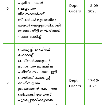
പത്രിക ഫയൽ
Dept
18-09-
6
ചെയ്യാത്ത
Orders
2025
ജീവനക്കാർക്ക്
സ്പാർക്ക് മുഖാന്തിരം
ഫയൽ ചെയ്യുന്നതിനായി
സമയം നീട്ടി നൽകിയത്
- സംബന്ധിച്ച്
ഡെപ്യൂട്ടി റെയിഞ്ച്
ഫോറസ്റ്റ്
ഓഫീസർമാരുടെ 3
മാസത്തെ പ്രാഥമിക
പരിശീലനം - ഡെപ്യൂട്ടി
റെയിഞ്ച് ഫോറസ്റ്റ്
Dept
17-10-
7
ഓഫീസറായ
Orders
2025
ശ്രി.രമേശൻ കെ - യെ
ഒഴിവാക്കി ഉത്തരവ്
പുറപ്പെടുവിക്കുന്നത്