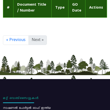
Document Title
GO
#
Type
Actions
/ Number
Date
« Previous
Next »
മറ്റ് വെബ്സൈറ്റുകൾ
നാഷണൽ പോർട്ടൽ ഓഫ് ഇന്ത്യ