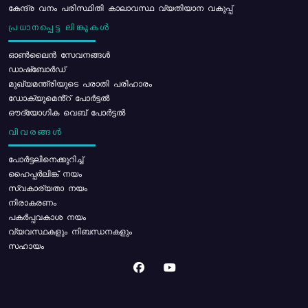
കേന്ദ്ര വനം പരിസ്ഥിതി കാലാവസ്ഥ വ്യതിയാന വകുപ്പ്
പ്രധാനപ്പെട്ട ലിങ്കുകൾ
ഓൺലൈൻ സേവനങ്ങൾ
ഡാഷ്ബോർഡ്
മുഖ്യമന്ത്രിയുടെ പരാതി പരിഹാരം
ഡോക്യുമെൻ്റ് പോർട്ടൽ
ഔദ്യോഗിക വെബ് പോർട്ടൽ
വിവരങ്ങൾ
പോര്‍ട്ടലിനെക്കുറിച്ച്
ഹൈപ്പർലിങ്ക് നയം
സ്വകാര്യതാ നയം
നിരാകരണം
പകർപ്പവകാശ നയം
വ്യവസ്ഥകളും നിബന്ധനകളും
സഹായം