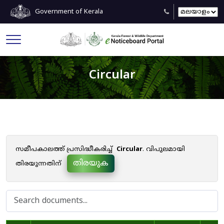
Government of Kerala
Circular
സമീപകാലത്ത് പ്രസിദ്ധീകരിച്ച്
Circular
. വിപുലമായി
തിരയുക
തിരയുന്നതിന്