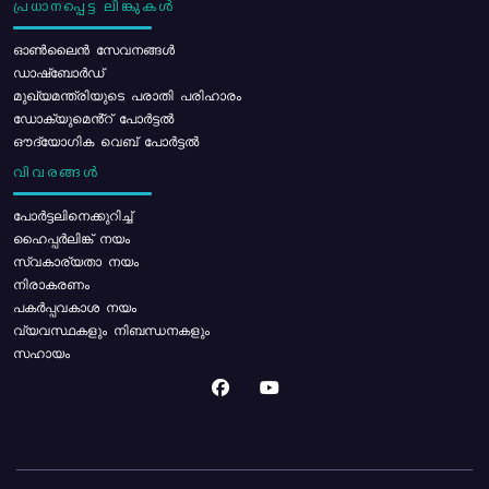
പ്രധാനപ്പെട്ട ലിങ്കുകൾ
ഓൺലൈൻ സേവനങ്ങൾ
ഡാഷ്ബോർഡ്
മുഖ്യമന്ത്രിയുടെ പരാതി പരിഹാരം
ഡോക്യുമെൻ്റ് പോർട്ടൽ
ഔദ്യോഗിക വെബ് പോർട്ടൽ
വിവരങ്ങൾ
പോര്‍ട്ടലിനെക്കുറിച്ച്
ഹൈപ്പർലിങ്ക് നയം
സ്വകാര്യതാ നയം
നിരാകരണം
പകർപ്പവകാശ നയം
വ്യവസ്ഥകളും നിബന്ധനകളും
സഹായം