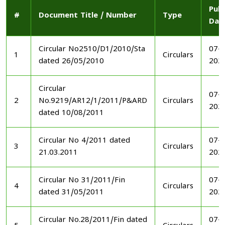
Publ
#
Document Title / Number
Type
Dat
Circular No2510/D1/2010/Sta
07-1
1
Circulars
dated 26/05/2010
202
Circular
07-1
2
No.9219/AR12/1/2011/P&ARD
Circulars
202
dated 10/08/2011
Circular No 4/2011 dated
07-1
3
Circulars
21.03.2011
202
Circular No 31/2011/Fin
07-1
4
Circulars
dated 31/05/2011
202
Circular No.28/2011/Fin dated
07-1