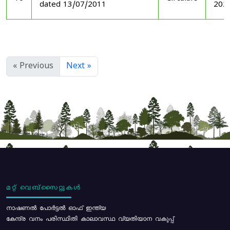
dated 13/07/2011
202
« Previous
Next »
മറ്റ് വെബ്സൈറ്റുകൾ
നാഷണൽ പോർട്ടൽ ഓഫ് ഇന്ത്യ
കേന്ദ്ര വനം പരിസ്ഥിതി കാലാവസ്ഥ വ്യതിയാന വകുപ്പ്