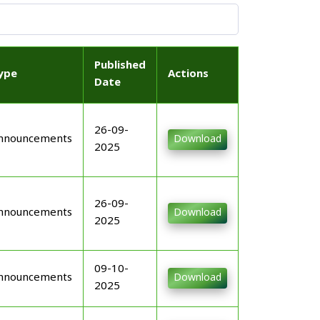
Published
ype
Actions
Date
26-09-
nnouncements
Download
2025
26-09-
nnouncements
Download
2025
09-10-
nnouncements
Download
2025