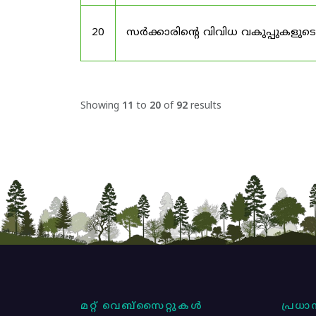
20
സർക്കാരിന്റെ വിവിധ വകുപ്പുകള
Showing
11
to
20
of
92
results
മറ്റ് വെബ്സൈറ്റുകൾ
പ്രധാന