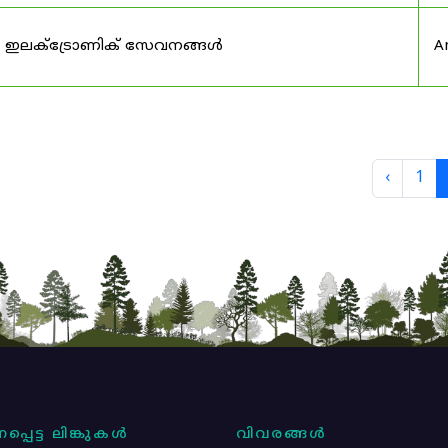
ുടെ ഇലക്ട്രോണിക് സേവനങ്ങൾ
A
‹
1
പ്പെട്ട ലിങ്കുകൾ
വിവരങ്ങൾ