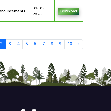
09-01-
nnouncements
Download
2026
2
3
4
5
6
7
8
9
10
›