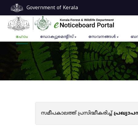
Government of Kerala
ഹോം
ഡോക്യുമെൻ്റ്സ്
സേവനങ്ങൾ
ബന
സമീപകാലത്ത് പ്രസിദ്ധീകരിച്ച്
പ്രഖ്യാ