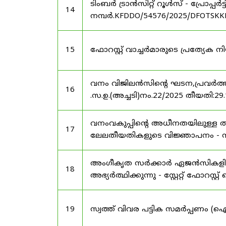
ടിംബർ ട്രാൻസിറ്റ് റൂൾസ് - പ്രോപ്പ
14
നമ്പർ.KFDDO/54576/2025/DFOTSKKD
15
ഫോറസ്റ്റ് വാച്ചർമാരുടെ പ്രത്യേക
വനം വിജിലൻസിന്റെ ഘടന,പ്രവർത്തനങ
16
.സ.ഉ.(അച്ചടി)നം.22/2025 തീയതി:29.
വനംവകുപ്പിന്റെ അധീനതയിലുള്ള തട
17
ലേലതീയതികളുടെ വിജ്ഞാപനം - സം
അംഗീകൃത സർക്കാർ ഏജൻസികളിൽ 
18
അഭ്യർത്ഥിക്കുന്നു - സ്റ്റേറ്റ് ഫോറസ്റ്റ് 
19
സ്വത്ത് വിവര പട്ടിക സമർപ്പണം