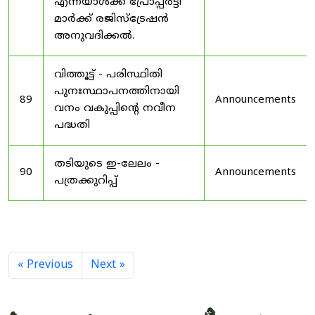
എന്നയാൾക്ക് പ്രോപ്പർട്ടി
മാർക്ക് രജിസ്ട്രേഷൻ
അനുവദിക്കൽ.
വിത്തൂട്ട് - പരിസ്ഥിതി
പുനഃസ്ഥാപനത്തിനായി
89
Announcements
വനം വകുപ്പിന്റെ നവീന
പദ്ധതി
തടിയുടെ ഇ-ലേലം -
90
Announcements
പത്രക്കുറിപ്പ്
« Previous
Next »