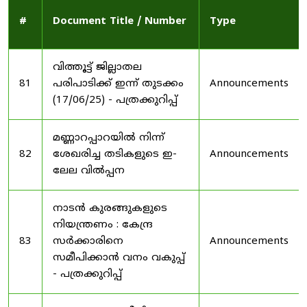
#
Document Title / Number
Type
വിത്തൂട്ട് ജില്ലാതല
81
പരിപാടിക്ക് ഇന്ന് തുടക്കം
Announcements
(17/06/25) - പത്രക്കുറിപ്പ്
മണ്ണാറപ്പാറയിൽ നിന്ന്
82
ശേഖരിച്ച തടികളുടെ ഇ-
Announcements
ലേല വിൽപ്പന
നാടൻ കുരങ്ങുകളുടെ
നിയന്ത്രണം : കേന്ദ്ര
83
സർക്കാരിനെ
Announcements
സമീപിക്കാൻ വനം വകുപ്പ്
- പത്രക്കുറിപ്പ്