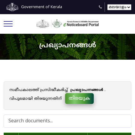
Government of Kerala
പ്രഖ്യാപനങ്ങൾ
സമീപകാലത്ത് പ്രസിദ്ധീകരിച്ച്
പ്രഖ്യാപനങ്ങൾ
.
തിരയുക
വിപുലമായി തിരയുന്നതിന്