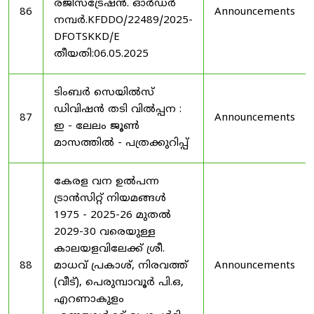
രജിസ്ട്രേഷൻ. ഓർഡർ
86
Announcements
നമ്പർ.KFDDO/22489/2025-
DFOTSKKD/E
തീയതി:06.05.2025
ടിംബർ സെയിൽസ്
ഡിവിഷൻ തടി വിൽപ്പന :
87
Announcements
ഇ - ലേലം ജൂൺ
മാസത്തിൽ - പത്രക്കുറിപ്പ്
കേരള വന ഉൽ‌പന്ന
ട്രാൻസിറ്റ് നിയമങ്ങൾ
1975 - 2025-26 മുതൽ
2029-30 വരെയുള്ള
കാലയളവിലേക്ക് ശ്രീ.
88
മാധവ് പ്രകാശ്, നിരവത്ത്
Announcements
(വീട്), പെരുമ്പാവൂർ പി.ഒ,
എറണാകുളം