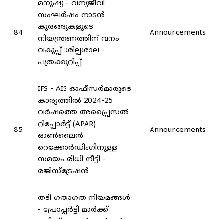
മനുഷ്യ - വന്യജീവി
സംഘർഷം നാടൻ
കുരങ്ങുകളുടെ
84
Announcements
നിയന്ത്രണത്തിന് വനം
വകുപ്പ് :ശില്പശാല -
പത്രക്കുറിപ്പ്
IFS - AIS ഓഫീസർമാരുടെ
കാര്യത്തിൽ 2024-25
വർഷത്തെ അപ്പ്രൈസൽ
റിപ്പോർട്ട് (APAR)
85
Announcements
ഓൺലൈൻ
റെക്കോർഡിംഗിനുള്ള
സമയപരിധി നീട്ടി -
രജിസ്ട്രേഷൻ
തടി ഗതാഗത നിയമങ്ങൾ
- പ്രോപ്പർട്ടി മാർക്ക്