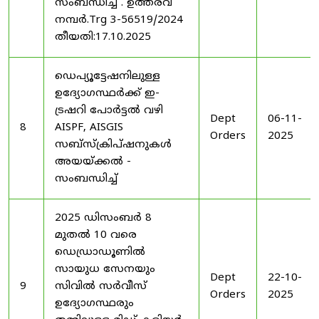
സംബന്ധിച്ച് . ഉത്തരവ്
നമ്പർ.Trg 3-56519/2024
തീയതി:17.10.2025
ഡെപ്യൂട്ടേഷനിലുള്ള
ഉദ്യോഗസ്ഥർക്ക് ഇ-
ട്രഷറി പോർട്ടൽ വഴി
Dept
06-11-
8
AISPF, AISGIS
Orders
2025
സബ്‌സ്‌ക്രിപ്‌ഷനുകൾ
അയയ്ക്കൽ -
സംബന്ധിച്ച്
2025 ഡിസംബർ 8
മുതൽ 10 വരെ
ഡെഡ്രാഡൂണിൽ
സായുധ സേനയും
Dept
22-10-
9
സിവിൽ സർവീസ്
Orders
2025
ഉദ്യോഗസ്ഥരും