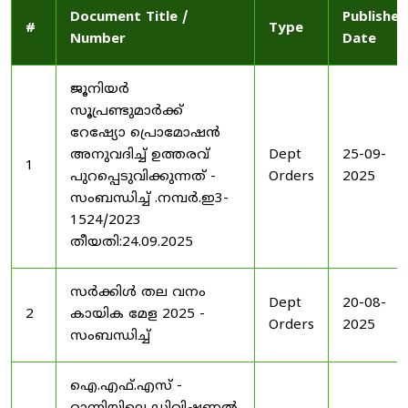
Document Title /
Published
#
Type
Number
Date
ജൂനിയർ
സൂപ്രണ്ടുമാർക്ക്
റേഷ്യോ പ്രൊമോഷൻ
അനുവദിച്ച് ഉത്തരവ്
Dept
25-09-
1
പുറപ്പെടുവിക്കുന്നത് -
Orders
2025
സംബന്ധിച്ച് .നമ്പർ.ഇ3-
1524/2023
തീയതി:24.09.2025
സർക്കിൾ തല വനം
Dept
20-08-
2
കായിക മേള 2025 -
Orders
2025
സംബന്ധിച്ച്
ഐ.എഫ്.എസ് -