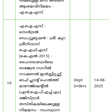
തമ്മിലുള്ള മിഡ് കരിയർ
ആശയവിനിമയം -
എ.ഐ.എസ്.
എ.ഐ.എസ് -
സെൻട്രൽ
ഡെപ്യൂട്ടേഷൻ - ശ്രീ. കുറ
ശ്രീനിവാസ്
ഐ.എഫ്.എസ്
(കെ.എൽ-2015) -
ഹൈദരാബാദിലെ
രാജേന്ദ്ര നഗറിൽ
നാഷണൽ ഇൻസ്റ്റിറ്റ്യൂട്ട്
ഓഫ് പ്ലാന്റ് ഹെൽത്ത്
Dept
14-08-
10
മാനേജ്‌മെന്റിൽ
Orders
2025
(എൻ.ഐ.പി.എച്ച്.എം)
രജിസ്ട്രാർ
തസ്തികയിലേക്കുള്ള
നിയമനം - സംസ്ഥാന