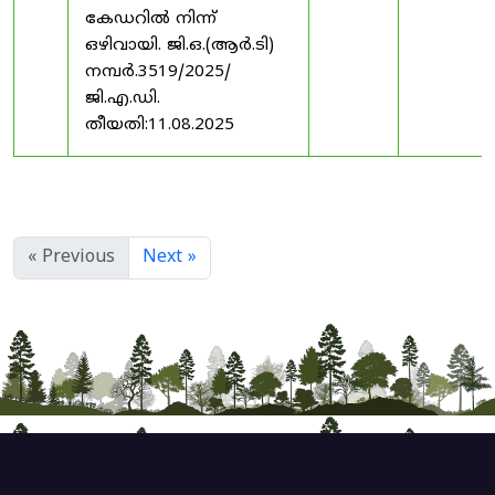
കേഡറിൽ നിന്ന്
ഒഴിവായി. ജി.ഒ.(ആർ.ടി)
നമ്പർ.3519/2025/
ജി.എ.ഡി.
തീയതി:11.08.2025
« Previous
Next »