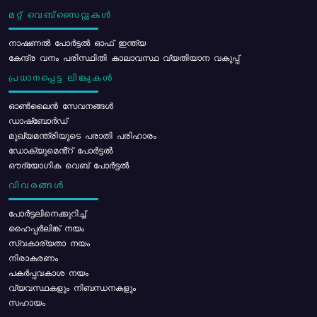
മറ്റ് വെബ്സൈറ്റുകൾ
നാഷണൽ പോർട്ടൽ ഓഫ് ഇന്ത്യ
കേന്ദ്ര വനം പരിസ്ഥിതി കാലാവസ്ഥ വ്യതിയാന വകുപ്പ്
പ്രധാനപ്പെട്ട ലിങ്കുകൾ
ഓൺലൈൻ സേവനങ്ങൾ
ഡാഷ്ബോർഡ്
മുഖ്യമന്ത്രിയുടെ പരാതി പരിഹാരം
ഡോക്യുമെൻ്റ് പോർട്ടൽ
ഔദ്യോഗിക വെബ് പോർട്ടൽ
വിവരങ്ങൾ
പോര്‍ട്ടലിനെക്കുറിച്ച്
ഹൈപ്പർലിങ്ക് നയം
സ്വകാര്യതാ നയം
നിരാകരണം
പകർപ്പവകാശ നയം
വ്യവസ്ഥകളും നിബന്ധനകളും
സഹായം