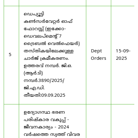
ഡെപ്യൂട്ടി
കൺസർവേറ്റർ ഓഫ്
ഫോറസ്റ്റ് (ഇക്കോ-
ഡെവലപ്മെന്റ് 7
ട്രൈബൽ വെൽഫെയർ)
തസ്തികയിലേക്കുള്ള
Dept
15-09-
5
ചാർജ് ക്രമീകരണം.
Orders
2025
ഉത്തരവ് നമ്പർ. ജി.ഒ.
(ആർ.ടി)
നമ്പർ.3890/2025/
ജി.എ.ഡി.
തീയതി:09.09.2025
ഉദ്യോഗസ്ഥ ഭരണ
പരിഷ്കാര വകുപ്പ് -
ജീവനകാര്യം - 2024
വർഷത്തെ സ്വത്ത് വിവര