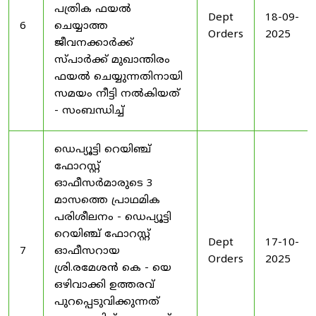
പത്രിക ഫയൽ
Dept
18-09-
6
ചെയ്യാത്ത
Orders
2025
ജീവനക്കാർക്ക്
സ്പാർക്ക് മുഖാന്തിരം
ഫയൽ ചെയ്യുന്നതിനായി
സമയം നീട്ടി നൽകിയത്
- സംബന്ധിച്ച്
ഡെപ്യൂട്ടി റെയിഞ്ച്
ഫോറസ്റ്റ്
ഓഫീസർമാരുടെ 3
മാസത്തെ പ്രാഥമിക
പരിശീലനം - ഡെപ്യൂട്ടി
റെയിഞ്ച് ഫോറസ്റ്റ്
Dept
17-10-
7
ഓഫീസറായ
Orders
2025
ശ്രി.രമേശൻ കെ - യെ
ഒഴിവാക്കി ഉത്തരവ്
പുറപ്പെടുവിക്കുന്നത്