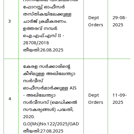
റാന്നിയിലെ ഡിവിഷണൽ
ഫോറസ്റ്റ് ഓഫീസർ
തസ്തികയിലേക്കുള്ള
Dept
29-08-
3
ചാർജ് ക്രമീകരണം.
Orders
2025
ഉത്തരവ് നമ്പർ.
ഐ.എഫ്.എസ് II -
28708/2018
തീയതി:26.08.2025
കേരള സർക്കാരിന്റെ
കീഴിലുള്ള അഖിലേന്ത്യാ
സർവീസ്
ഓഫീസർമാർക്കുള്ള AIS
- അഖിലേന്ത്യാ
Dept
11-09-
4
സർവീസസ് (മെഡിക്കൽ
Orders
2025
സൗകര്യങ്ങൾ) പദ്ധതി,
2020.
G.O(Ms)No.122/2025/GAD
തീയതി:27.08.2025