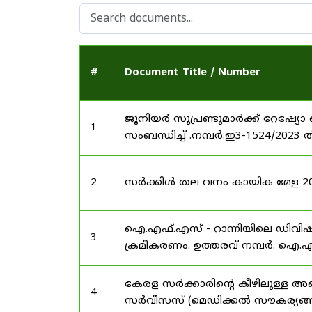
#
Document Title / Number
ജൂനിയർ സൂപ്രണ്ടുമാർക്ക് റേഷ്യോ 
1
സംബന്ധിച്ച് .നമ്പർ.ഇ3-1524/2023 
2
സർക്കിൾ തല വനം കായിക മേള 2025
ഐ.എഫ്.എസ് - റാന്നിയിലെ ഡിവി
3
ക്രമീകരണം. ഉത്തരവ് നമ്പർ. ഐ.എഫ
കേരള സർക്കാരിന്റെ കീഴിലുള്ള അഖ
4
സർവീസസ് (മെഡിക്കൽ സൗകര്യങ്ങൾ) 