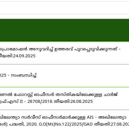
പ്രൊമോഷൻ അനുവദിച്ച് ഉത്തരവ് പുറപ്പെടുവിക്കുന്നത് -
തീയതി:24.09.2025
 - സംബന്ധിച്ച്
ഷണൽ ഫോറസ്റ്റ് ഓഫീസർ തസ്തികയിലേക്കുള്ള ചാർജ്
്.എസ് II - 28708/2018 തീയതി:26.08.2025
ിലേന്ത്യാ സർവീസ് ഓഫീസർമാർക്കുള്ള AIS - അഖിലേന്ത്യാ
പദ്ധതി, 2020. G.O(Ms)No.122/2025/GAD തീയതി:27.08.20