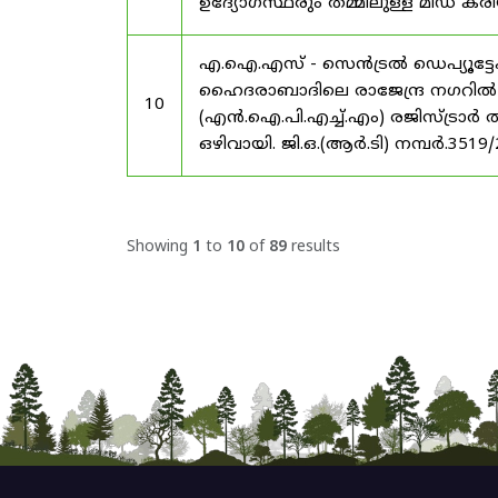
ഉദ്യോഗസ്ഥരും തമ്മിലുള്ള മിഡ
എ.ഐ.എസ് - സെൻട്രൽ ഡെപ്യൂട്ടേഷ
ഹൈദരാബാദിലെ രാജേന്ദ്ര നഗറിൽ നാഷണ
10
(എൻ.ഐ.പി.എച്ച്.എം) രജിസ്ട്രാർ
ഒഴിവായി. ജി.ഒ.(ആർ.ടി) നമ്പർ.3519
Showing
1
to
10
of
89
results