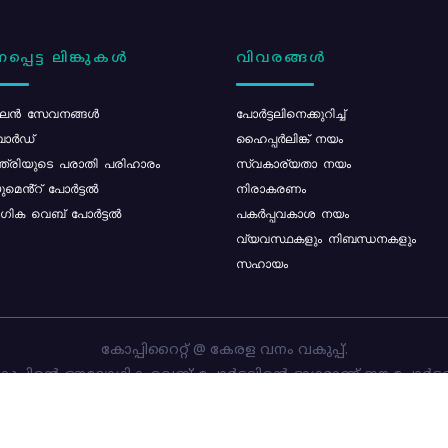
പ്പെട്ട ലിങ്കുകൾ
വിവരങ്ങൾ
ൻ സേവനങ്ങൾ
പോര്‍ട്ടലിനെക്കുറിച്ച്
ോർഡ്
ഹൈപ്പർലിങ്ക് നയം
്ത്രിയുടെ പരാതി പരിഹാരം
സ്വകാര്യതാ നയം
മെൻ്റ് പോർട്ടൽ
നിരാകരണം
ിക വെബ് പോർട്ടൽ
പകർപ്പവകാശ നയം
വ്യവസ്ഥകളും നിബന്ധനകളും
സഹായം
കോപ്പിറൈറ്റ് @ കേരള വനം വകുപ്പ്.
പ്പിന്റെ ഔദ്യോഗിക വെബ്-പോർട്ടലിന്റെ ഭാഗമാണ് ഈ പോർട്ട
ത്തിന്റെ ഉടമസ്ഥാവകാശം കേരള വനം വകുപ്പിനാണ്. പോർട്ടൽ 
ചെയ്തിട്ടുള്ളത്
സി-ഡിറ്റ്
ആണ്.