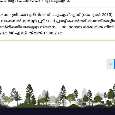
് കരിയർ ആശയവിനിമയം - എ.ഐ.എസ്.
ൻ - ശ്രീ. കുറ ശ്രീനിവാസ് ഐ.എഫ്.എസ് (കെ.എൽ-2015) 
ൽ ഇൻസ്റ്റിറ്റ്യൂട്ട് ഓഫ് പ്ലാന്റ് ഹെൽത്ത് മാനേജ്‌മെന്റ
 തസ്തികയിലേക്കുള്ള നിയമനം - സംസ്ഥാന കേഡറിൽ നിന്ന്
/2025/ജി.എ.ഡി. തീയതി:11.08.2025
‹