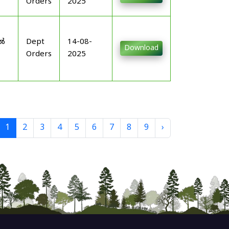
Orders
2025
-
ിൽ
Dept
14-08-
Download
Orders
2025
1
2
3
4
5
6
7
8
9
›