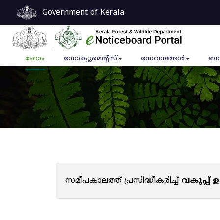
Government of Kerala
ഹോം
ഡോക്യുമെൻ്റ്സ്
സേവനങ്ങൾ
ബന
സമീപകാലത്ത് പ്രസിദ്ധീകരിച്ച്
വകുപ്പ്