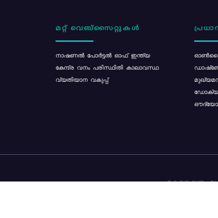
മറ്റ് വെബ്സൈറ്റുകൾ
പ്രധാന
നാഷണൽ പോർട്ടൽ ഓഫ് ഇന്ത്യ
ഓൺലൈ
കേന്ദ്ര വനം പരിസ്ഥിതി കാലാവസ്ഥ
ഡാഷ്ബ
വ്യതിയാന വകുപ്പ്
മുഖ്യമന
ഡോക്യു
ഔദ്യോഗ
കേരള വനം വകു
ഉള്ളടക്ക