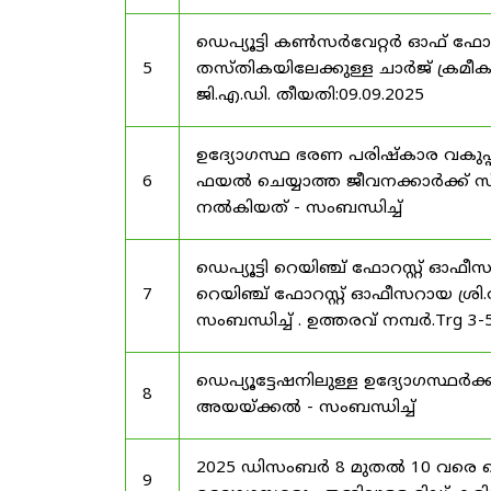
ഡെപ്യൂട്ടി കൺസർവേറ്റർ ഓഫ് ഫോ
5
തസ്തികയിലേക്കുള്ള ചാർജ് ക്രമീകര
ജി.എ.ഡി. തീയതി:09.09.2025
ഉദ്യോഗസ്ഥ ഭരണ പരിഷ്കാര വകുപ്പ്
6
ഫയൽ ചെയ്യാത്ത ജീവനക്കാർക്ക് സ്
നൽകിയത് - സംബന്ധിച്ച്
ഡെപ്യൂട്ടി റെയിഞ്ച് ഫോറസ്റ്റ് ഓഫ
7
റെയിഞ്ച് ഫോറസ്റ്റ് ഓഫീസറായ ശ്രി.
സംബന്ധിച്ച് . ഉത്തരവ് നമ്പർ.Trg 3
ഡെപ്യൂട്ടേഷനിലുള്ള ഉദ്യോഗസ്ഥർക്ക
8
അയയ്ക്കൽ - സംബന്ധിച്ച്
2025 ഡിസംബർ 8 മുതൽ 10 വരെ
9