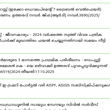
റസ്റ്റ് (ഇക്കോ-ഡെവലപ്മെന്റ് 7 ട്രൈബൽ വെൽഫെയർ)
ണം. ഉത്തരവ് നമ്പർ. ജി.ഒ.(ആർ.ടി) നമ്പർ.3890/2025/
 - ജീവനകാര്യം - 2024 വർഷത്തെ സ്വത്ത് വിവര പത്രിക
പാർക്ക് മുഖാന്തിരം ഫയൽ ചെയ്യുന്നതിനായി സമയം നീട്ടി
ീസർമാരുടെ 3 മാസത്തെ പ്രാഥമിക പരിശീലനം - ഡെപ്യൂട്ടി
രമേശൻ കെ - യെ ഒഴിവാക്കി ഉത്തരവ് പുറപ്പെടുവിക്കുന്നത്
-56519/2024 തീയതി:17.10.2025
് ഇ-ട്രഷറി പോർട്ടൽ വഴി AISPF, AISGIS സബ്‌സ്‌ക്രിപ്‌ഷനുക
 ഡെഡ്രാഡൂണിൽ സായുധ സേനയും സിവിൽ സർവീസ്