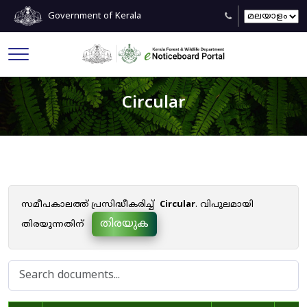
Government of Kerala
Circular
സമീപകാലത്ത് പ്രസിദ്ധീകരിച്ച്
Circular
. വിപുലമായി
തിരയുക
തിരയുന്നതിന്