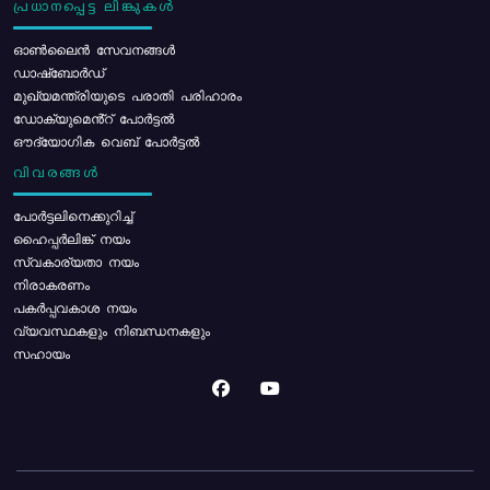
പ്രധാനപ്പെട്ട ലിങ്കുകൾ
ഓൺലൈൻ സേവനങ്ങൾ
ഡാഷ്ബോർഡ്
മുഖ്യമന്ത്രിയുടെ പരാതി പരിഹാരം
ഡോക്യുമെൻ്റ് പോർട്ടൽ
ഔദ്യോഗിക വെബ് പോർട്ടൽ
വിവരങ്ങൾ
പോര്‍ട്ടലിനെക്കുറിച്ച്
ഹൈപ്പർലിങ്ക് നയം
സ്വകാര്യതാ നയം
നിരാകരണം
പകർപ്പവകാശ നയം
വ്യവസ്ഥകളും നിബന്ധനകളും
സഹായം