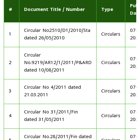
Publ
#
Document Title / Number
Type
Dat
Circular No2510/D1/2010/Sta
07-1
1
Circulars
dated 26/05/2010
202
Circular
07-1
2
No.9219/AR12/1/2011/P&ARD
Circulars
202
dated 10/08/2011
Circular No 4/2011 dated
07-1
3
Circulars
21.03.2011
202
Circular No 31/2011/Fin
07-1
4
Circulars
dated 31/05/2011
202
Circular No.28/2011/Fin dated
07-1