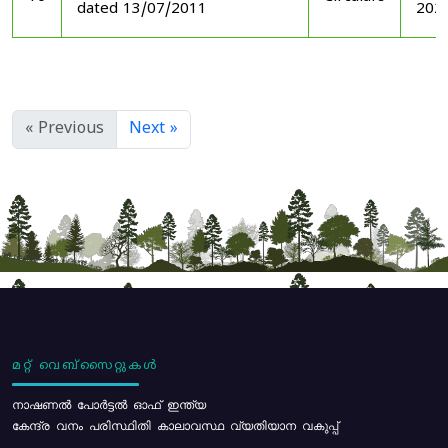
dated 13/07/2011
202
« Previous
Next »
മറ്റ് വെബ്സൈറ്റുകൾ
നാഷണൽ പോർട്ടൽ ഓഫ് ഇന്ത്യ
കേന്ദ്ര വനം പരിസ്ഥിതി കാലാവസ്ഥ വ്യതിയാന വകുപ്പ്