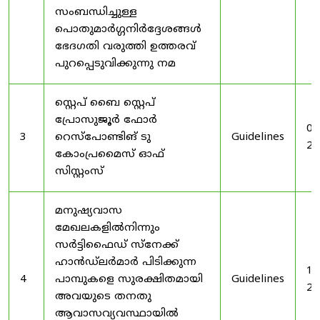
സംബന്ധിച്ചുള്ള
പൊതുമാർഗ്ഗനിർദ്ദേശങ്ങൾ
ഭേദഗതി വരുത്തി ഉത്തരവ്
പുറപ്പെടുവിക്കുന്നു നമ
സ്റ്റെപ് ബൈ സ്റ്റെപ്
പ്രോസുജൂർ ഫോർ
03
3
റെസ്‌പോണ്ടിങ് ടു
Guidelines
20
കോംപ്രമൈസ് ഓഫ്
സിസ്റ്റംസ്
മനുഷ്യവാസ
മേഖലകളിൽനിന്നും
സർട്ടിഫൈഡ് സ്നേക്ക്
ഹാൻഡ്‌ലർമാർ പിടിക്കുന്ന
19
4
പാമ്പുകളെ സുരക്ഷിതമായി
Guidelines
20
അവയുടെ തനതു
ആവാസവ്യവസ്ഥായിൽ