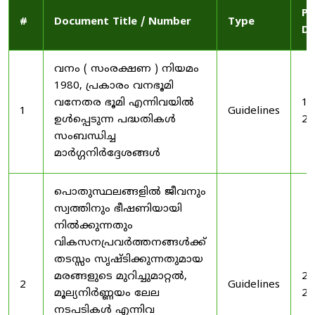
Pu
#
Document Title / Number
Type
Da
വനം ( സംരക്ഷണ ) നിയമം
1980, പ്രകാരം വനഭൂമി
വനേതര ഭൂമി എന്നിവയിൽ
19
1
Guidelines
ഉൾപ്പെടുന്ന പദ്ധതികൾ
20
സംബന്ധിച്ച
മാർഗ്ഗനിർദ്ദേശങ്ങൾ
പൊതുസ്ഥലങ്ങളിൽ ജീവനും
സ്വത്തിനും ഭീഷണിയായി
നിൽക്കുന്നതും
വികസനപ്രവർത്തനങ്ങൾക്ക്
തടസ്സം സൃഷ്ടിക്കുന്നതുമായ
മരങ്ങളുടെ മുറിച്ചുമാറ്റൽ,
20
2
Guidelines
മൂല്യനിർണ്ണയം ലേല
20
നടപടികൾ എന്നിവ