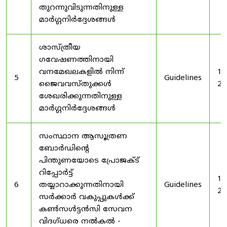
തുറന്നുവിടുന്നതിനുള്ള
മാർഗ്ഗനിർദ്ദേശങ്ങൾ
ശാസ്ത്രീയ
ഗവേഷണത്തിനായി
വനമേഖലകളിൽ നിന്ന്
19
5
Guidelines
ജൈവവസ്തുക്കൾ
20
ശേഖരിക്കുന്നതിനുള്ള
മാർഗ്ഗനിർദ്ദേശങ്ങൾ
സംസ്ഥാന ആസൂത്രണ
ബോർഡിൻ്റെ
പിന്തുണയോടെ പ്രോജക്ട്
റിപ്പോർട്ട്
19
6
തയ്യാറാക്കുന്നതിനായി
Guidelines
20
സർക്കാർ വകുപ്പുകൾക്ക്
കൺസൾട്ടൻസി സേവന
വിദഗ്ധരെ നൽകൽ -