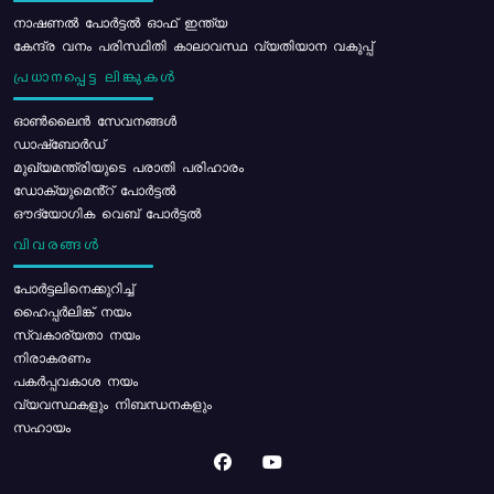
നാഷണൽ പോർട്ടൽ ഓഫ് ഇന്ത്യ
കേന്ദ്ര വനം പരിസ്ഥിതി കാലാവസ്ഥ വ്യതിയാന വകുപ്പ്
പ്രധാനപ്പെട്ട ലിങ്കുകൾ
ഓൺലൈൻ സേവനങ്ങൾ
ഡാഷ്ബോർഡ്
മുഖ്യമന്ത്രിയുടെ പരാതി പരിഹാരം
ഡോക്യുമെൻ്റ് പോർട്ടൽ
ഔദ്യോഗിക വെബ് പോർട്ടൽ
വിവരങ്ങൾ
പോര്‍ട്ടലിനെക്കുറിച്ച്
ഹൈപ്പർലിങ്ക് നയം
സ്വകാര്യതാ നയം
നിരാകരണം
പകർപ്പവകാശ നയം
വ്യവസ്ഥകളും നിബന്ധനകളും
സഹായം