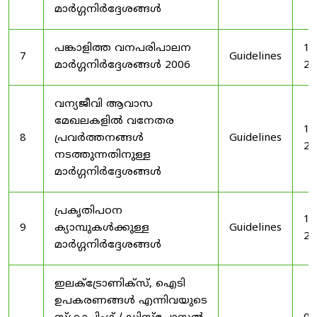
മാർഗ്ഗനിർദ്ദേശങ്ങൾ
പങ്കാളിത്ത വനപരിപാലന
19
7
Guidelines
മാർഗ്ഗനിർദ്ദേശങ്ങൾ 2006
20
വന്യജീവി ആവാസ
മേഖലകളിൽ വനേതര
19
8
പ്രവർത്തനങ്ങൾ
Guidelines
20
നടത്തുന്നതിനുള്ള
മാർഗ്ഗനിർദ്ദേശങ്ങൾ
പ്രകൃതിപഠന
19
9
ക്യാമ്പുകൾക്കുള്ള
Guidelines
20
മാർഗ്ഗനിർദ്ദേശങ്ങൾ
ഇലക്‌ട്രോണിക്‌സ്, ഐടി
ഉപകരണങ്ങൾ എന്നിവയുടെ