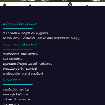
മറ്റ് വെബ്സൈറ്റുകൾ
നാഷണൽ പോർട്ടൽ ഓഫ് ഇന്ത്യ
കേന്ദ്ര വനം പരിസ്ഥിതി കാലാവസ്ഥ വ്യതിയാന വകുപ്പ്
പ്രധാനപ്പെട്ട ലിങ്കുകൾ
ഓൺലൈൻ സേവനങ്ങൾ
ഡാഷ്ബോർഡ്
മുഖ്യമന്ത്രിയുടെ പരാതി പരിഹാരം
ഡോക്യുമെൻ്റ് പോർട്ടൽ
ഔദ്യോഗിക വെബ് പോർട്ടൽ
വിവരങ്ങൾ
പോര്‍ട്ടലിനെക്കുറിച്ച്
ഹൈപ്പർലിങ്ക് നയം
സ്വകാര്യതാ നയം
നിരാകരണം