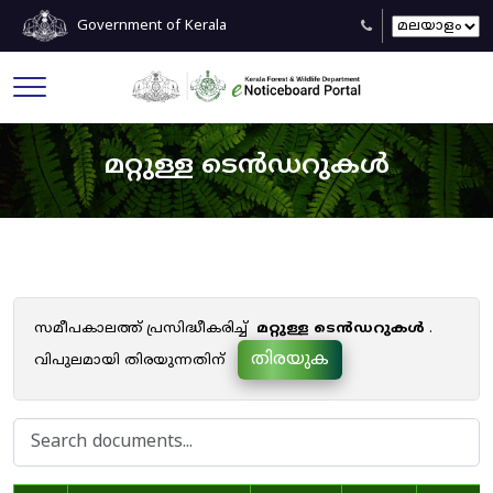
Government of Kerala
മറ്റുള്ള ടെൻഡറുകൾ
സമീപകാലത്ത് പ്രസിദ്ധീകരിച്ച്
മറ്റുള്ള ടെൻഡറുകൾ
.
തിരയുക
വിപുലമായി തിരയുന്നതിന്