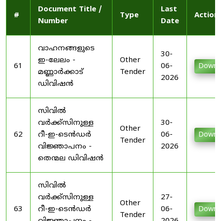
Document Title /
Last
#
Type
Action
Number
Date
വാഹനങ്ങളുടെ
30-
ഇ-ലേലം -
Other
61
06-
Downl
മണ്ണാർക്കാട്
Tender
2026
ഡിവിഷൻ
സിവിൽ
വർക്ക്സിനുള്ള
30-
Other
62
റീ-ഇ-ടെൻഡർ
06-
Downl
Tender
വിജ്ഞാപനം -
2026
തെന്മല ഡിവിഷൻ
സിവിൽ
വർക്ക്സിനുള്ള
27-
Other
63
റീ-ഇ-ടെൻഡർ
06-
Downl
Tender