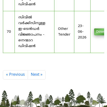
ഡിവിഷൻ
സിവിൽ
വർക്ക്സിനുള്ള
23-
ഇ-ടെൻഡർ
Other
70
06-
Downl
വിജ്ഞാപനം -
Tender
2026
നെന്മാറ
ഡിവിഷൻ
« Previous
Next »