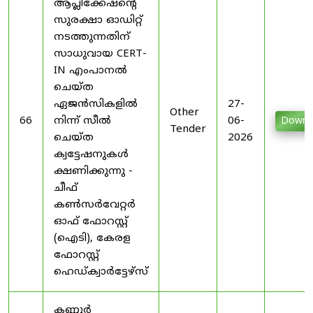
ആപ്ലിക്കേഷന്റെ
സുരക്ഷാ ഓഡിറ്റ്
നടത്തുന്നതിന്
സാധുവായ CERT-
IN എംപാനൽ
ചെയ്ത
ഏജൻസികളിൽ
27-
Other
66
നിന്ന് സീൽ
06-
Downl
Tender
ചെയ്ത
2026
ക്വട്ടേഷനുകൾ
ക്ഷണിക്കുന്നു -
ചീഫ്
കൺസർവേറ്റർ
ഓഫ് ഫോറസ്റ്റ്
(ഐടി), കേരള
ഫോറസ്റ്റ്
ഹെഡ്ക്വാർട്ടേഴ്സ്
കണ്ണൂർ