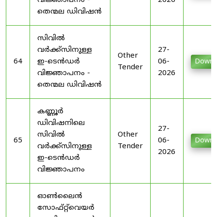
വിജ്ഞാപനം -
2026
തെന്മല ഡിവിഷൻ
സിവിൽ
വർക്ക്സിനുള്ള
27-
Other
64
ഇ-ടെൻഡർ
06-
Downl
Tender
വിജ്ഞാപനം -
2026
തെന്മല ഡിവിഷൻ
കണ്ണൂർ
ഡിവിഷനിലെ
27-
സിവിൽ
Other
65
06-
Downl
വർക്ക്സിനുള്ള
Tender
2026
ഇ-ടെൻഡർ
വിജ്ഞാപനം
ഓൺലൈൻ
സോഫ്റ്റ്‌വെയർ