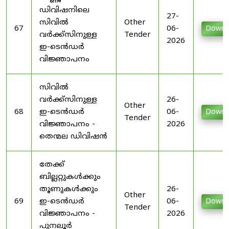
ഡിവിഷനിലെ
27-
സിവിൽ
Other
67
06-
Downl
വർക്ക്സിനുള്ള
Tender
2026
ഇ-ടെൻഡർ
വിജ്ഞാപനം
സിവിൽ
വർക്ക്സിനുള്ള
26-
Other
68
ഇ-ടെൻഡർ
06-
Downl
Tender
വിജ്ഞാപനം -
2026
തെന്മല ഡിവിഷൻ
തേക്ക്
ബില്ലറ്റുകൾക്കും
തൂണുകൾക്കും
26-
Other
69
ഇ-ടെൻഡർ
06-
Downl
Tender
വിജ്ഞാപനം -
2026
പുനലൂർ