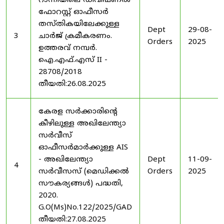
റാന്നിയിലെ ഡിവിഷണൽ
ഫോറസ്റ്റ് ഓഫീസർ
തസ്തികയിലേക്കുള്ള
Dept
29-08-
3
ചാർജ് ക്രമീകരണം.
Orders
2025
ഉത്തരവ് നമ്പർ.
ഐ.എഫ്.എസ് II -
28708/2018
തീയതി:26.08.2025
കേരള സർക്കാരിന്റെ
കീഴിലുള്ള അഖിലേന്ത്യാ
സർവീസ്
ഓഫീസർമാർക്കുള്ള AIS
- അഖിലേന്ത്യാ
Dept
11-09-
4
സർവീസസ് (മെഡിക്കൽ
Orders
2025
സൗകര്യങ്ങൾ) പദ്ധതി,
2020.
G.O(Ms)No.122/2025/GAD
തീയതി:27.08.2025