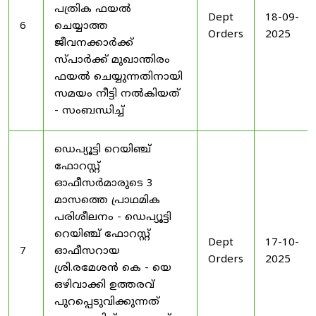
പത്രിക ഫയൽ
Dept
18-09-
6
ചെയ്യാത്ത
Orders
2025
ജീവനക്കാർക്ക്
സ്പാർക്ക് മുഖാന്തിരം
ഫയൽ ചെയ്യുന്നതിനായി
സമയം നീട്ടി നൽകിയത്
- സംബന്ധിച്ച്
ഡെപ്യൂട്ടി റെയിഞ്ച്
ഫോറസ്റ്റ്
ഓഫീസർമാരുടെ 3
മാസത്തെ പ്രാഥമിക
പരിശീലനം - ഡെപ്യൂട്ടി
റെയിഞ്ച് ഫോറസ്റ്റ്
Dept
17-10-
7
ഓഫീസറായ
Orders
2025
ശ്രി.രമേശൻ കെ - യെ
ഒഴിവാക്കി ഉത്തരവ്
പുറപ്പെടുവിക്കുന്നത്