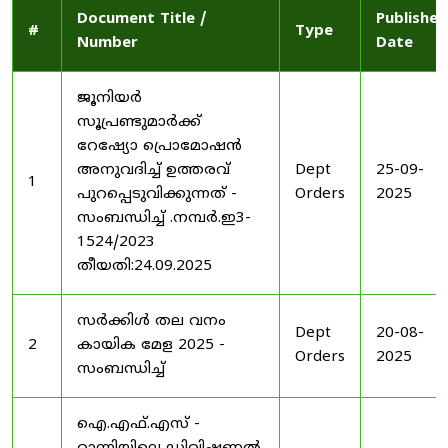
Document Title /
Published
#
Type
Number
Date
ജൂനിയർ
സൂപ്രണ്ടുമാർക്ക്
റേഷ്യോ പ്രൊമോഷൻ
അനുവദിച്ച് ഉത്തരവ്
Dept
25-09-
1
പുറപ്പെടുവിക്കുന്നത് -
Orders
2025
സംബന്ധിച്ച് .നമ്പർ.ഇ3-
1524/2023
തീയതി:24.09.2025
സർക്കിൾ തല വനം
Dept
20-08-
2
കായിക മേള 2025 -
Orders
2025
സംബന്ധിച്ച്
ഐ.എഫ്.എസ് -