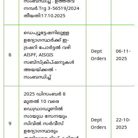
സംബന്ധിച്ച് . ഉത്തരവ്
നമ്പർ.Trg 3-56519/2024
തീയതി:17.10.2025
ഡെപ്യൂട്ടേഷനിലുള്ള
ഉദ്യോഗസ്ഥർക്ക് ഇ-
ട്രഷറി പോർട്ടൽ വഴി
Dept
06-11-
8
AISPF, AISGIS
Orders
2025
സബ്‌സ്‌ക്രിപ്‌ഷനുകൾ
അയയ്ക്കൽ -
സംബന്ധിച്ച്
2025 ഡിസംബർ 8
മുതൽ 10 വരെ
ഡെഡ്രാഡൂണിൽ
സായുധ സേനയും
Dept
22-10-
9
സിവിൽ സർവീസ്
Orders
2025
ഉദ്യോഗസ്ഥരും