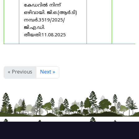
കേഡറിൽ നിന്ന്
ഒഴിവായി. ജി.ഒ.(ആർ.ടി)
നമ്പർ.3519/2025/
ജി.എ.ഡി.
തീയതി:11.08.2025
« Previous
Next »