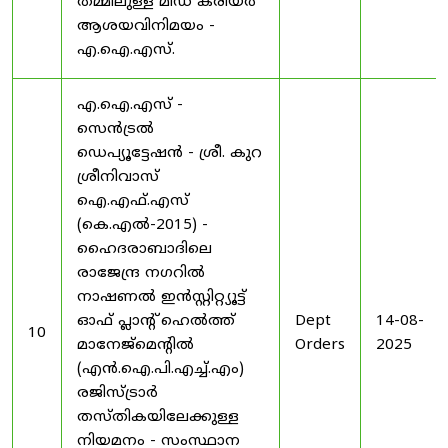
തമ്മിലുള്ള മിഡ് കരിയർ
ആശയവിനിമയം -
എ.ഐ.എസ്.
എ.ഐ.എസ് -
സെൻട്രൽ
ഡെപ്യൂട്ടേഷൻ - ശ്രീ. കുറ
ശ്രീനിവാസ്
ഐ.എഫ്.എസ്
(കെ.എൽ-2015) -
ഹൈദരാബാദിലെ
രാജേന്ദ്ര നഗറിൽ
നാഷണൽ ഇൻസ്റ്റിറ്റ്യൂട്ട്
ഓഫ് പ്ലാന്റ് ഹെൽത്ത്
Dept
14-08-
10
മാനേജ്‌മെന്റിൽ
Orders
2025
(എൻ.ഐ.പി.എച്ച്.എം)
രജിസ്ട്രാർ
തസ്തികയിലേക്കുള്ള
നിയമനം - സംസ്ഥാന