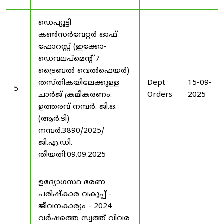
ഡെപ്യൂട്ടി
കൺസർവേറ്റർ ഓഫ്
ഫോറസ്റ്റ് (ഇക്കോ-
ഡെവലപ്മെന്റ് 7
ട്രൈബൽ വെൽഫെയർ)
തസ്തികയിലേക്കുള്ള
Dept
15-09-
5
ചാർജ് ക്രമീകരണം.
Orders
2025
ഉത്തരവ് നമ്പർ. ജി.ഒ.
(ആർ.ടി)
നമ്പർ.3890/2025/
ജി.എ.ഡി.
തീയതി:09.09.2025
ഉദ്യോഗസ്ഥ ഭരണ
പരിഷ്കാര വകുപ്പ് -
ജീവനകാര്യം - 2024
വർഷത്തെ സ്വത്ത് വിവര