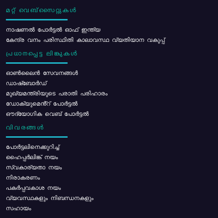
മറ്റ് വെബ്സൈറ്റുകൾ
നാഷണൽ പോർട്ടൽ ഓഫ് ഇന്ത്യ
കേന്ദ്ര വനം പരിസ്ഥിതി കാലാവസ്ഥ വ്യതിയാന വകുപ്പ്
പ്രധാനപ്പെട്ട ലിങ്കുകൾ
ഓൺലൈൻ സേവനങ്ങൾ
ഡാഷ്ബോർഡ്
മുഖ്യമന്ത്രിയുടെ പരാതി പരിഹാരം
ഡോക്യുമെൻ്റ് പോർട്ടൽ
ഔദ്യോഗിക വെബ് പോർട്ടൽ
വിവരങ്ങൾ
പോര്‍ട്ടലിനെക്കുറിച്ച്
ഹൈപ്പർലിങ്ക് നയം
സ്വകാര്യതാ നയം
നിരാകരണം
പകർപ്പവകാശ നയം
വ്യവസ്ഥകളും നിബന്ധനകളും
സഹായം