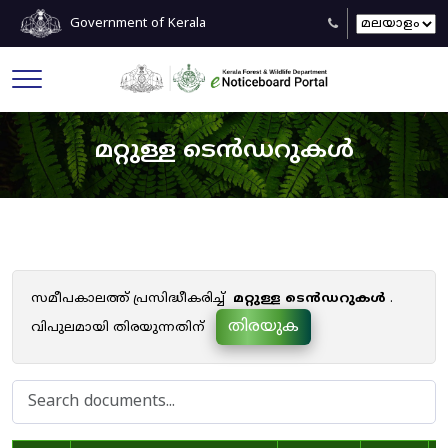
Government of Kerala
മറ്റുള്ള ടെൻഡറുകൾ
സമീപകാലത്ത് പ്രസിദ്ധീകരിച്ച്
മറ്റുള്ള ടെൻഡറുകൾ
.
തിരയുക
വിപുലമായി തിരയുന്നതിന്