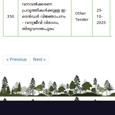
വനവൽക്കരണ
പ്രവൃത്തികൾക്കുള്ള ഇ-
25-
Other
350
ടെൻഡർ വിജ്ഞാപനം
10-
Tender
- വന്യജീവി വിഭാഗം,
2025
തിരുവനന്തപുരം
« Previous
Next »