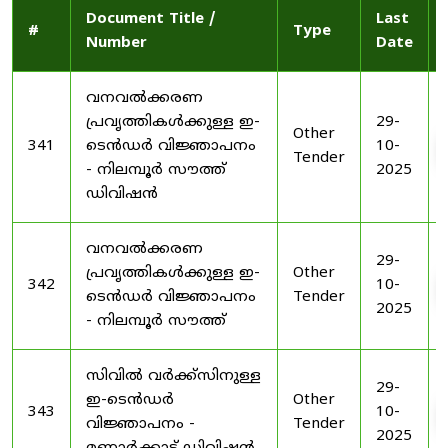
Document Title /
Last
#
Type
Number
Date
വനവൽക്കരണ
പ്രവൃത്തികൾക്കുള്ള ഇ-
29-
Other
341
ടെൻഡർ വിജ്ഞാപനം
10-
Tender
- നിലമ്പൂർ സൗത്ത്
2025
ഡിവിഷൻ
വനവൽക്കരണ
29-
പ്രവൃത്തികൾക്കുള്ള ഇ-
Other
342
10-
ടെൻഡർ വിജ്ഞാപനം
Tender
2025
- നിലമ്പൂർ സൗത്ത്
സിവിൽ വർക്ക്സിനുള്ള
29-
ഇ-ടെൻഡർ
Other
343
10-
വിജ്ഞാപനം -
Tender
2025