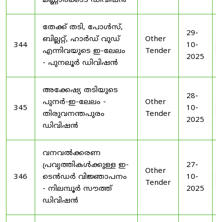
മണ്ണാർക്കാട് ഡിവിഷൻ
തേക്ക് തടി, പോൾസ്,
29-
ബില്ലറ്റ്, ഹാർഡ് വുഡ്
Other
344
10-
എന്നിവയുടെ ഇ-ലേലം
Tender
2025
- പുനലൂർ ഡിവിഷൻ
അക്കേഷ്യ തടിയുടെ
28-
പുനർ-ഇ-ലേലം -
Other
345
10-
തിരുവനന്തപുരം
Tender
2025
ഡിവിഷൻ
വനവൽക്കരണ
പ്രവൃത്തികൾക്കുള്ള ഇ-
27-
Other
346
ടെൻഡർ വിജ്ഞാപനം
10-
Tender
- നിലമ്പൂർ സൗത്ത്
2025
ഡിവിഷൻ