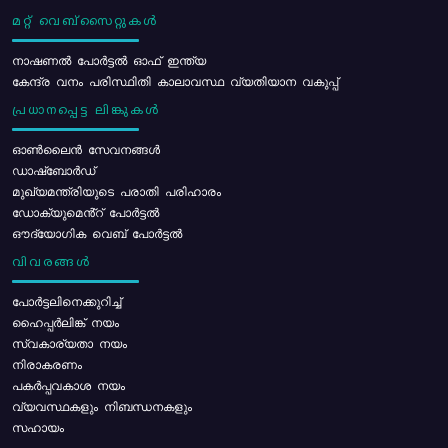
മറ്റ് വെബ്സൈറ്റുകൾ
നാഷണൽ പോർട്ടൽ ഓഫ് ഇന്ത്യ
കേന്ദ്ര വനം പരിസ്ഥിതി കാലാവസ്ഥ വ്യതിയാന വകുപ്പ്
പ്രധാനപ്പെട്ട ലിങ്കുകൾ
ഓൺലൈൻ സേവനങ്ങൾ
ഡാഷ്ബോർഡ്
മുഖ്യമന്ത്രിയുടെ പരാതി പരിഹാരം
ഡോക്യുമെൻ്റ് പോർട്ടൽ
ഔദ്യോഗിക വെബ് പോർട്ടൽ
വിവരങ്ങൾ
പോര്‍ട്ടലിനെക്കുറിച്ച്
ഹൈപ്പർലിങ്ക് നയം
സ്വകാര്യതാ നയം
നിരാകരണം
പകർപ്പവകാശ നയം
വ്യവസ്ഥകളും നിബന്ധനകളും
സഹായം