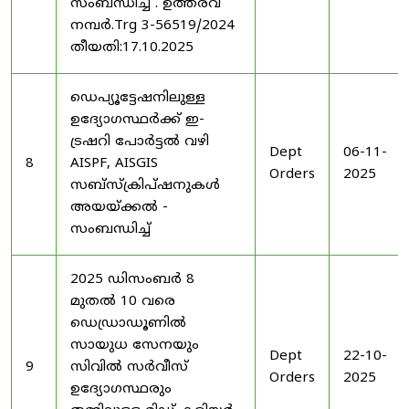
സംബന്ധിച്ച് . ഉത്തരവ്
നമ്പർ.Trg 3-56519/2024
തീയതി:17.10.2025
ഡെപ്യൂട്ടേഷനിലുള്ള
ഉദ്യോഗസ്ഥർക്ക് ഇ-
ട്രഷറി പോർട്ടൽ വഴി
Dept
06-11-
8
AISPF, AISGIS
Orders
2025
സബ്‌സ്‌ക്രിപ്‌ഷനുകൾ
അയയ്ക്കൽ -
സംബന്ധിച്ച്
2025 ഡിസംബർ 8
മുതൽ 10 വരെ
ഡെഡ്രാഡൂണിൽ
സായുധ സേനയും
Dept
22-10-
9
സിവിൽ സർവീസ്
Orders
2025
ഉദ്യോഗസ്ഥരും