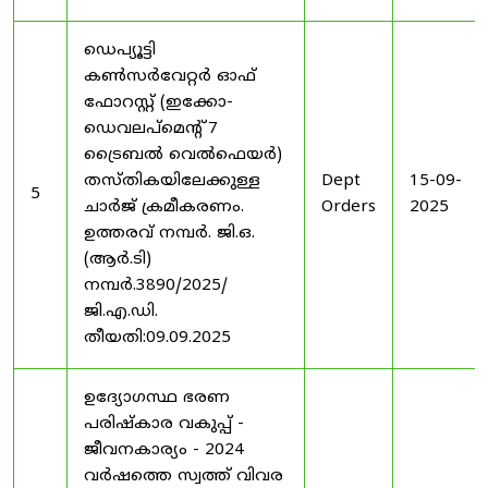
ഡെപ്യൂട്ടി
കൺസർവേറ്റർ ഓഫ്
ഫോറസ്റ്റ് (ഇക്കോ-
ഡെവലപ്മെന്റ് 7
ട്രൈബൽ വെൽഫെയർ)
തസ്തികയിലേക്കുള്ള
Dept
15-09-
5
ചാർജ് ക്രമീകരണം.
Orders
2025
ഉത്തരവ് നമ്പർ. ജി.ഒ.
(ആർ.ടി)
നമ്പർ.3890/2025/
ജി.എ.ഡി.
തീയതി:09.09.2025
ഉദ്യോഗസ്ഥ ഭരണ
പരിഷ്കാര വകുപ്പ് -
ജീവനകാര്യം - 2024
വർഷത്തെ സ്വത്ത് വിവര