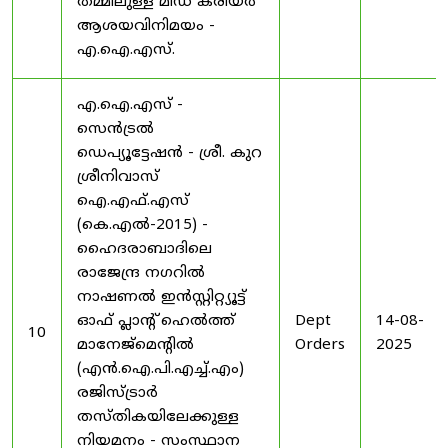
തമ്മിലുള്ള മിഡ് കരിയർ
ആശയവിനിമയം -
എ.ഐ.എസ്.
എ.ഐ.എസ് -
സെൻട്രൽ
ഡെപ്യൂട്ടേഷൻ - ശ്രീ. കുറ
ശ്രീനിവാസ്
ഐ.എഫ്.എസ്
(കെ.എൽ-2015) -
ഹൈദരാബാദിലെ
രാജേന്ദ്ര നഗറിൽ
നാഷണൽ ഇൻസ്റ്റിറ്റ്യൂട്ട്
ഓഫ് പ്ലാന്റ് ഹെൽത്ത്
Dept
14-08-
10
മാനേജ്‌മെന്റിൽ
Orders
2025
(എൻ.ഐ.പി.എച്ച്.എം)
രജിസ്ട്രാർ
തസ്തികയിലേക്കുള്ള
നിയമനം - സംസ്ഥാന