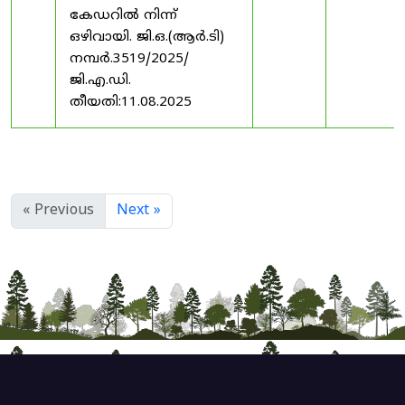
കേഡറിൽ നിന്ന്
ഒഴിവായി. ജി.ഒ.(ആർ.ടി)
നമ്പർ.3519/2025/
ജി.എ.ഡി.
തീയതി:11.08.2025
« Previous
Next »