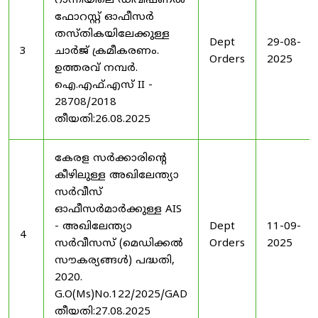
റാന്നിയിലെ ഡിവിഷണൽ
ഫോറസ്റ്റ് ഓഫീസർ
തസ്തികയിലേക്കുള്ള
Dept
29-08-
3
ചാർജ് ക്രമീകരണം.
Orders
2025
ഉത്തരവ് നമ്പർ.
ഐ.എഫ്.എസ് II -
28708/2018
തീയതി:26.08.2025
കേരള സർക്കാരിന്റെ
കീഴിലുള്ള അഖിലേന്ത്യാ
സർവീസ്
ഓഫീസർമാർക്കുള്ള AIS
- അഖിലേന്ത്യാ
Dept
11-09-
4
സർവീസസ് (മെഡിക്കൽ
Orders
2025
സൗകര്യങ്ങൾ) പദ്ധതി,
2020.
G.O(Ms)No.122/2025/GAD
തീയതി:27.08.2025