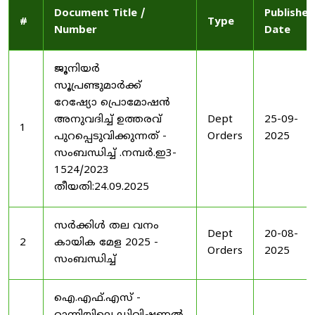
Document Title /
Published
#
Type
Number
Date
ജൂനിയർ
സൂപ്രണ്ടുമാർക്ക്
റേഷ്യോ പ്രൊമോഷൻ
അനുവദിച്ച് ഉത്തരവ്
Dept
25-09-
1
പുറപ്പെടുവിക്കുന്നത് -
Orders
2025
സംബന്ധിച്ച് .നമ്പർ.ഇ3-
1524/2023
തീയതി:24.09.2025
സർക്കിൾ തല വനം
Dept
20-08-
2
കായിക മേള 2025 -
Orders
2025
സംബന്ധിച്ച്
ഐ.എഫ്.എസ് -