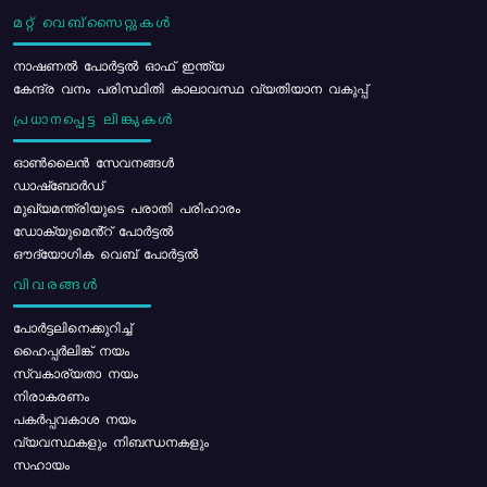
മറ്റ് വെബ്സൈറ്റുകൾ
നാഷണൽ പോർട്ടൽ ഓഫ് ഇന്ത്യ
കേന്ദ്ര വനം പരിസ്ഥിതി കാലാവസ്ഥ വ്യതിയാന വകുപ്പ്
പ്രധാനപ്പെട്ട ലിങ്കുകൾ
ഓൺലൈൻ സേവനങ്ങൾ
ഡാഷ്ബോർഡ്
മുഖ്യമന്ത്രിയുടെ പരാതി പരിഹാരം
ഡോക്യുമെൻ്റ് പോർട്ടൽ
ഔദ്യോഗിക വെബ് പോർട്ടൽ
വിവരങ്ങൾ
പോര്‍ട്ടലിനെക്കുറിച്ച്
ഹൈപ്പർലിങ്ക് നയം
സ്വകാര്യതാ നയം
നിരാകരണം
പകർപ്പവകാശ നയം
വ്യവസ്ഥകളും നിബന്ധനകളും
സഹായം