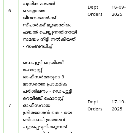
പത്രിക ഫയൽ
Dept
18-09-
6
ചെയ്യാത്ത
Orders
2025
ജീവനക്കാർക്ക്
സ്പാർക്ക് മുഖാന്തിരം
ഫയൽ ചെയ്യുന്നതിനായി
സമയം നീട്ടി നൽകിയത്
- സംബന്ധിച്ച്
ഡെപ്യൂട്ടി റെയിഞ്ച്
ഫോറസ്റ്റ്
ഓഫീസർമാരുടെ 3
മാസത്തെ പ്രാഥമിക
പരിശീലനം - ഡെപ്യൂട്ടി
റെയിഞ്ച് ഫോറസ്റ്റ്
Dept
17-10-
7
ഓഫീസറായ
Orders
2025
ശ്രി.രമേശൻ കെ - യെ
ഒഴിവാക്കി ഉത്തരവ്
പുറപ്പെടുവിക്കുന്നത്