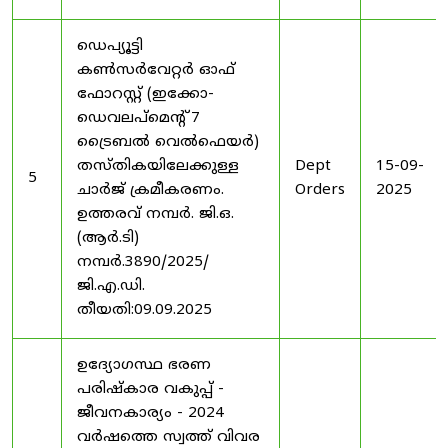
ഡെപ്യൂട്ടി
കൺസർവേറ്റർ ഓഫ്
ഫോറസ്റ്റ് (ഇക്കോ-
ഡെവലപ്മെന്റ് 7
ട്രൈബൽ വെൽഫെയർ)
തസ്തികയിലേക്കുള്ള
Dept
15-09-
5
ചാർജ് ക്രമീകരണം.
Orders
2025
ഉത്തരവ് നമ്പർ. ജി.ഒ.
(ആർ.ടി)
നമ്പർ.3890/2025/
ജി.എ.ഡി.
തീയതി:09.09.2025
ഉദ്യോഗസ്ഥ ഭരണ
പരിഷ്കാര വകുപ്പ് -
ജീവനകാര്യം - 2024
വർഷത്തെ സ്വത്ത് വിവര