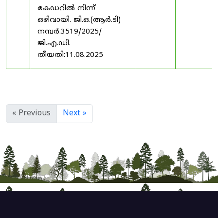
കേഡറിൽ നിന്ന്
ഒഴിവായി. ജി.ഒ.(ആർ.ടി)
നമ്പർ.3519/2025/
ജി.എ.ഡി.
തീയതി:11.08.2025
« Previous
Next »