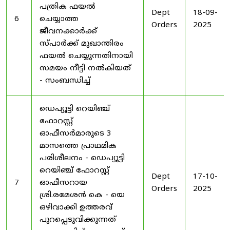
പത്രിക ഫയൽ
Dept
18-09-
6
ചെയ്യാത്ത
Orders
2025
ജീവനക്കാർക്ക്
സ്പാർക്ക് മുഖാന്തിരം
ഫയൽ ചെയ്യുന്നതിനായി
സമയം നീട്ടി നൽകിയത്
- സംബന്ധിച്ച്
ഡെപ്യൂട്ടി റെയിഞ്ച്
ഫോറസ്റ്റ്
ഓഫീസർമാരുടെ 3
മാസത്തെ പ്രാഥമിക
പരിശീലനം - ഡെപ്യൂട്ടി
റെയിഞ്ച് ഫോറസ്റ്റ്
Dept
17-10-
7
ഓഫീസറായ
Orders
2025
ശ്രി.രമേശൻ കെ - യെ
ഒഴിവാക്കി ഉത്തരവ്
പുറപ്പെടുവിക്കുന്നത്