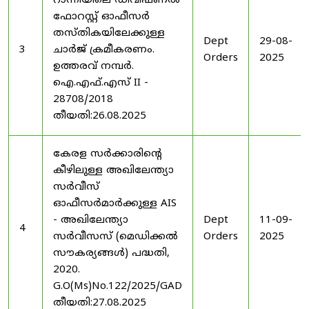
റാന്നിയിലെ ഡിവിഷണൽ
ഫോറസ്റ്റ് ഓഫീസർ
തസ്തികയിലേക്കുള്ള
Dept
29-08-
3
ചാർജ് ക്രമീകരണം.
Orders
2025
ഉത്തരവ് നമ്പർ.
ഐ.എഫ്.എസ് II -
28708/2018
തീയതി:26.08.2025
കേരള സർക്കാരിന്റെ
കീഴിലുള്ള അഖിലേന്ത്യാ
സർവീസ്
ഓഫീസർമാർക്കുള്ള AIS
- അഖിലേന്ത്യാ
Dept
11-09-
4
സർവീസസ് (മെഡിക്കൽ
Orders
2025
സൗകര്യങ്ങൾ) പദ്ധതി,
2020.
G.O(Ms)No.122/2025/GAD
തീയതി:27.08.2025