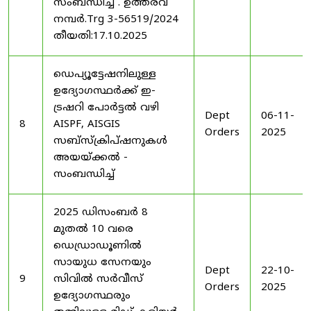
സംബന്ധിച്ച് . ഉത്തരവ്
നമ്പർ.Trg 3-56519/2024
തീയതി:17.10.2025
ഡെപ്യൂട്ടേഷനിലുള്ള
ഉദ്യോഗസ്ഥർക്ക് ഇ-
ട്രഷറി പോർട്ടൽ വഴി
Dept
06-11-
8
AISPF, AISGIS
Orders
2025
സബ്‌സ്‌ക്രിപ്‌ഷനുകൾ
അയയ്ക്കൽ -
സംബന്ധിച്ച്
2025 ഡിസംബർ 8
മുതൽ 10 വരെ
ഡെഡ്രാഡൂണിൽ
സായുധ സേനയും
Dept
22-10-
9
സിവിൽ സർവീസ്
Orders
2025
ഉദ്യോഗസ്ഥരും