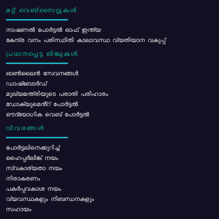
മറ്റ് വെബ്സൈറ്റുകൾ
നാഷണൽ പോർട്ടൽ ഓഫ് ഇന്ത്യ
കേന്ദ്ര വനം പരിസ്ഥിതി കാലാവസ്ഥ വ്യതിയാന വകുപ്പ്
പ്രധാനപ്പെട്ട ലിങ്കുകൾ
ഓൺലൈൻ സേവനങ്ങൾ
ഡാഷ്ബോർഡ്
മുഖ്യമന്ത്രിയുടെ പരാതി പരിഹാരം
ഡോക്യുമെൻ്റ് പോർട്ടൽ
ഔദ്യോഗിക വെബ് പോർട്ടൽ
വിവരങ്ങൾ
പോര്‍ട്ടലിനെക്കുറിച്ച്
ഹൈപ്പർലിങ്ക് നയം
സ്വകാര്യതാ നയം
നിരാകരണം
പകർപ്പവകാശ നയം
വ്യവസ്ഥകളും നിബന്ധനകളും
സഹായം