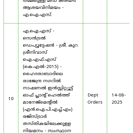
തമ്മിലുള്ള മിഡ് കരിയർ
ആശയവിനിമയം -
എ.ഐ.എസ്.
എ.ഐ.എസ് -
സെൻട്രൽ
ഡെപ്യൂട്ടേഷൻ - ശ്രീ. കുറ
ശ്രീനിവാസ്
ഐ.എഫ്.എസ്
(കെ.എൽ-2015) -
ഹൈദരാബാദിലെ
രാജേന്ദ്ര നഗറിൽ
നാഷണൽ ഇൻസ്റ്റിറ്റ്യൂട്ട്
ഓഫ് പ്ലാന്റ് ഹെൽത്ത്
Dept
14-08-
10
മാനേജ്‌മെന്റിൽ
Orders
2025
(എൻ.ഐ.പി.എച്ച്.എം)
രജിസ്ട്രാർ
തസ്തികയിലേക്കുള്ള
നിയമനം - സംസ്ഥാന