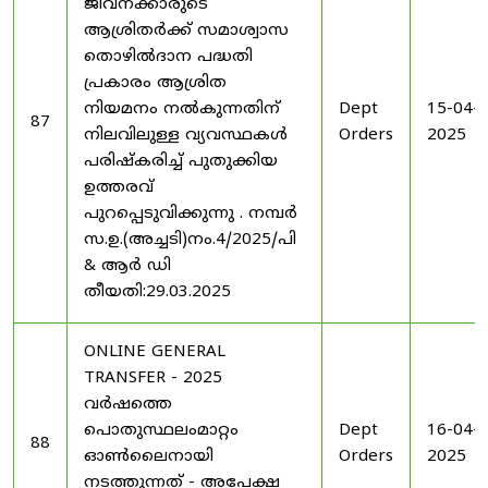
ജീവനക്കാരുടെ
ആശ്രിതർക്ക് സമാശ്വാസ
തൊഴിൽദാന പദ്ധതി
പ്രകാരം ആശ്രിത
നിയമനം നൽകുന്നതിന്
Dept
15-04-
87
നിലവിലുള്ള വ്യവസ്ഥകൾ
Orders
2025
പരിഷ്കരിച്ച് പുതുക്കിയ
ഉത്തരവ്
പുറപ്പെടുവിക്കുന്നു . നമ്പർ
സ.ഉ.(അച്ചടി)നം.4/2025/പി
& ആർ ഡി
തീയതി:29.03.2025
ONLINE GENERAL
TRANSFER - 2025
വർഷത്തെ
പൊതുസ്ഥലംമാറ്റം
Dept
16-04-
88
ഓൺലൈനായി
Orders
2025
നടത്തുന്നത് - അപേക്ഷ