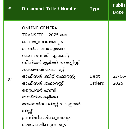
Publish
#
Document Title / Number
Type
Date
ONLINE GENERAL
TRANSFER - 2025 ലെ
പൊതുസ്ഥലംമാറ്റം
ഓൺലൈൻ മുഖേന
നടത്തുന്നത് - ക്ലർക്ക്/
സീനിയർ ക്ലർക്ക് ,ടൈപ്പിസ്റ്റ്
,സെക്ഷൻ ഫോറസ്റ്റ്
ഓഫീസർ ,ബീറ്റ് ഫോറസ്റ്റ്
Dept
23-06-
81
ഓഫീസർ ,ഫോറസ്റ്റ്
Orders
2025
ഡ്രൈവർ എന്നീ
തസ്തികകളിലെ
വേക്കൻസി ലിസ്റ്റ് & 3 ഇയർ
ലിസ്റ്റ്
പ്രസിദ്ധീകരിക്കുന്നതും
അപേക്ഷിക്കുന്നതും -