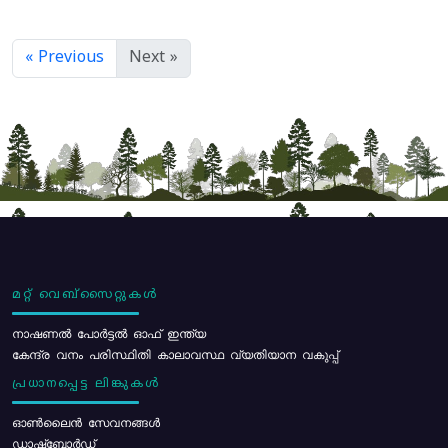
« Previous
Next »
മറ്റ് വെബ്സൈറ്റുകൾ
നാഷണൽ പോർട്ടൽ ഓഫ് ഇന്ത്യ
കേന്ദ്ര വനം പരിസ്ഥിതി കാലാവസ്ഥ വ്യതിയാന വകുപ്പ്
പ്രധാനപ്പെട്ട ലിങ്കുകൾ
ഓൺലൈൻ സേവനങ്ങൾ
ഡാഷ്ബോർഡ്