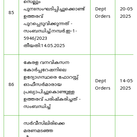
സെല്ലും
പുനഃസംഘടിപ്പിച്ചുക്കൊണ്ട്
Dept
20-05-
85
ഉത്തരവ്
Orders
2025
പുറപ്പെടുവിക്കുന്നത് -
സംബന്ധിച്ച്.നമ്പർ.ഇ-1-
5946/2023
തീയതി:14.05.2025
കേരള വനവികസന
കോർപ്പറേഷനിലെ
ഉദ്യോഗസ്ഥരെ ഫോറസ്റ്റ്
Dept
14-05-
86
ഓഫീസർമാരായ
Orders
2025
പ്രഖ്യാപിച്ചുകൊണ്ടുള്ള
ഉത്തരവ് പരിഷ്കരിച്ചത് -
സംബന്ധിച്ച്
സർവീസിലിരിക്കെ
മരണമടഞ്ഞ