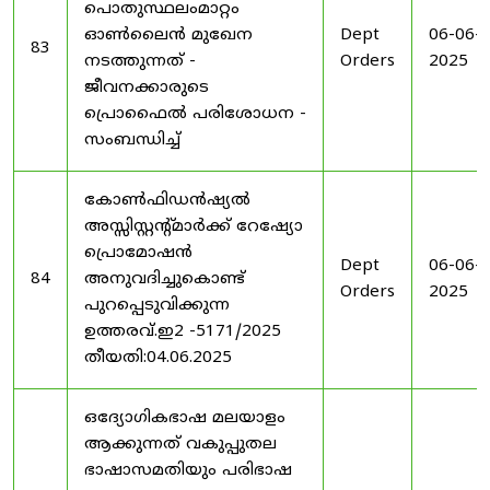
പൊതുസ്ഥലംമാറ്റം
ഓൺലൈൻ മുഖേന
Dept
06-06-
83
നടത്തുന്നത് -
Orders
2025
ജീവനക്കാരുടെ
പ്രൊഫൈൽ പരിശോധന -
സംബന്ധിച്ച്
കോൺഫിഡൻഷ്യൽ
അസ്സിസ്റ്റന്റ്മാർക്ക് റേഷ്യോ
പ്രൊമോഷൻ
Dept
06-06-
84
അനുവദിച്ചുകൊണ്ട്
Orders
2025
പുറപ്പെടുവിക്കുന്ന
ഉത്തരവ്.ഇ2 -5171/2025
തീയതി:04.06.2025
ഒദ്യോഗികഭാഷ മലയാളം
ആക്കുന്നത് വകുപ്പുതല
ഭാഷാസമതിയും പരിഭാഷ