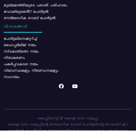
മുഖ്യമന്ത്രിയുടെ പരാതി പരിഹാരം
ഡോക്യുമെൻ്റ് പോർട്ടൽ
ഔദ്യോഗിക വെബ് പോർട്ടൽ
വിവരങ്ങൾ
പോര്‍ട്ടലിനെക്കുറിച്ച്
ഹൈപ്പർലിങ്ക് നയം
സ്വകാര്യതാ നയം
നിരാകരണം
പകർപ്പവകാശ നയം
വ്യവസ്ഥകളും നിബന്ധനകളും
സഹായം
കോപ്പിറൈറ്റ് @ കേരള വനം വകുപ്പ്.
കേരള വനം വകുപ്പിന്റെ ഔദ്യോഗിക വെബ്-പോർട്ടലിന്റെ ഭാഗമാണ് ഈ
പോർട്ടൽ. പോർട്ടലിലെ ഉള്ളടക്കത്തിന്റെ ഉടമസ്ഥാവകാശം കേരള വനം