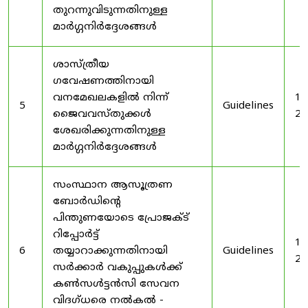
തുറന്നുവിടുന്നതിനുള്ള
മാർഗ്ഗനിർദ്ദേശങ്ങൾ
ശാസ്ത്രീയ
ഗവേഷണത്തിനായി
വനമേഖലകളിൽ നിന്ന്
19
5
Guidelines
ജൈവവസ്തുക്കൾ
20
ശേഖരിക്കുന്നതിനുള്ള
മാർഗ്ഗനിർദ്ദേശങ്ങൾ
സംസ്ഥാന ആസൂത്രണ
ബോർഡിൻ്റെ
പിന്തുണയോടെ പ്രോജക്ട്
റിപ്പോർട്ട്
19
6
തയ്യാറാക്കുന്നതിനായി
Guidelines
20
സർക്കാർ വകുപ്പുകൾക്ക്
കൺസൾട്ടൻസി സേവന
വിദഗ്ധരെ നൽകൽ -