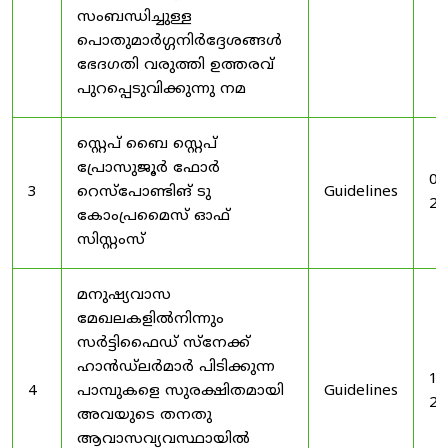
സംബന്ധിച്ചുള്ള
പൊതുമാർഗ്ഗനിർദ്ദേശങ്ങൾ
ഭേദഗതി വരുത്തി ഉത്തരവ്
പുറപ്പെടുവിക്കുന്നു നമ
സ്റ്റെപ് ബൈ സ്റ്റെപ്
പ്രോസുജൂർ ഫോർ
03
3
റെസ്‌പോണ്ടിങ് ടു
Guidelines
20
കോംപ്രമൈസ് ഓഫ്
സിസ്റ്റംസ്
മനുഷ്യവാസ
മേഖലകളിൽനിന്നും
സർട്ടിഫൈഡ് സ്നേക്ക്
ഹാൻഡ്‌ലർമാർ പിടിക്കുന്ന
19
4
പാമ്പുകളെ സുരക്ഷിതമായി
Guidelines
20
അവയുടെ തനതു
ആവാസവ്യവസ്ഥായിൽ