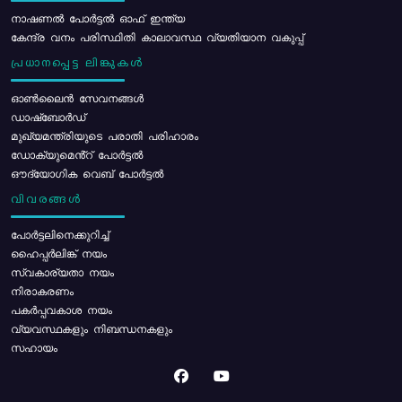
നാഷണൽ പോർട്ടൽ ഓഫ് ഇന്ത്യ
കേന്ദ്ര വനം പരിസ്ഥിതി കാലാവസ്ഥ വ്യതിയാന വകുപ്പ്
പ്രധാനപ്പെട്ട ലിങ്കുകൾ
ഓൺലൈൻ സേവനങ്ങൾ
ഡാഷ്ബോർഡ്
മുഖ്യമന്ത്രിയുടെ പരാതി പരിഹാരം
ഡോക്യുമെൻ്റ് പോർട്ടൽ
ഔദ്യോഗിക വെബ് പോർട്ടൽ
വിവരങ്ങൾ
പോര്‍ട്ടലിനെക്കുറിച്ച്
ഹൈപ്പർലിങ്ക് നയം
സ്വകാര്യതാ നയം
നിരാകരണം
പകർപ്പവകാശ നയം
വ്യവസ്ഥകളും നിബന്ധനകളും
സഹായം