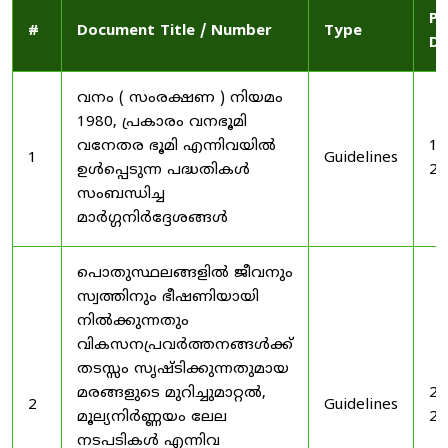
Pu
#
Document Title / Number
Type
Da
വനം ( സംരക്ഷണ ) നിയമം
1980, പ്രകാരം വനഭൂമി
വനേതര ഭൂമി എന്നിവയിൽ
19
1
Guidelines
ഉൾപ്പെടുന്ന പദ്ധതികൾ
20
സംബന്ധിച്ച
മാർഗ്ഗനിർദ്ദേശങ്ങൾ
പൊതുസ്ഥലങ്ങളിൽ ജീവനും
സ്വത്തിനും ഭീഷണിയായി
നിൽക്കുന്നതും
വികസനപ്രവർത്തനങ്ങൾക്ക്
തടസ്സം സൃഷ്ടിക്കുന്നതുമായ
മരങ്ങളുടെ മുറിച്ചുമാറ്റൽ,
20
2
Guidelines
മൂല്യനിർണ്ണയം ലേല
20
നടപടികൾ എന്നിവ