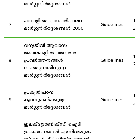
മാർഗ്ഗനിർദ്ദേശങ്ങൾ
പങ്കാളിത്ത വനപരിപാലന
19
7
Guidelines
മാർഗ്ഗനിർദ്ദേശങ്ങൾ 2006
20
വന്യജീവി ആവാസ
മേഖലകളിൽ വനേതര
19
8
പ്രവർത്തനങ്ങൾ
Guidelines
20
നടത്തുന്നതിനുള്ള
മാർഗ്ഗനിർദ്ദേശങ്ങൾ
പ്രകൃതിപഠന
19
9
ക്യാമ്പുകൾക്കുള്ള
Guidelines
20
മാർഗ്ഗനിർദ്ദേശങ്ങൾ
ഇലക്‌ട്രോണിക്‌സ്, ഐടി
ഉപകരണങ്ങൾ എന്നിവയുടെ