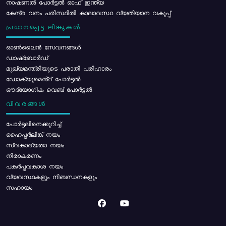
നാഷണൽ പോർട്ടൽ ഓഫ് ഇന്ത്യ
കേന്ദ്ര വനം പരിസ്ഥിതി കാലാവസ്ഥ വ്യതിയാന വകുപ്പ്
പ്രധാനപ്പെട്ട ലിങ്കുകൾ
ഓൺലൈൻ സേവനങ്ങൾ
ഡാഷ്ബോർഡ്
മുഖ്യമന്ത്രിയുടെ പരാതി പരിഹാരം
ഡോക്യുമെൻ്റ് പോർട്ടൽ
ഔദ്യോഗിക വെബ് പോർട്ടൽ
വിവരങ്ങൾ
പോര്‍ട്ടലിനെക്കുറിച്ച്
ഹൈപ്പർലിങ്ക് നയം
സ്വകാര്യതാ നയം
നിരാകരണം
പകർപ്പവകാശ നയം
വ്യവസ്ഥകളും നിബന്ധനകളും
സഹായം