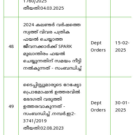
1760/2025
തീയതി:04.03.2025
2024 കലണ്ടർ വർഷത്തെ
സ്വത്ത് വിവര പത്രിക
ഫയൽ ചെയ്യാത്ത
Dept
15-02-
48
ജീവനക്കാർക്ക് SPARK
Orders
2025
മുഖാന്തിരം ഫയൽ
ചെയ്യുന്നതിന് സമയം നീട്ടി
നൽകുന്നത് - സംബന്ധിച്ച്
ടൈപ്പിസ്റ്റുമാരുടെ റേഷേൃാ
പ്രൊമോഷൻ ഉത്തരവിൽ
ഭേദഗതി വരുത്തി
Dept
30-01-
49
ഉത്തരവാകുന്നത് -
Orders
2025
സംബന്ധിച്ച് .നമ്പർ.ഇ2-
3741/2019
തീയതി:02.08.2023