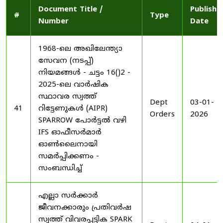
Document Title /
Publishe
#
Type
Number
Date
1968-ലെ അഖിലേന്ത്യാ
സേവന (നടപ്പ്)
നിയമങ്ങൾ - ചട്ടം 16()2 -
2025-ലെ വാർഷിക
സ്ഥാവര സ്വത്ത്
Dept
03-01-
41
റിട്ടേണുകൾ (AIPR)
Orders
2026
SPARROW പോർട്ടൽ വഴി
IFS ഓഫീസർമാർ
ഓൺലൈനായി
സമർപ്പിക്കണം -
സംബന്ധിച്ച്
എല്ലാ സർക്കാർ
ജീവനക്കാരും പ്രതിവർഷ
സ്വത്ത് വിവരപ്പട്ടിക SPARK