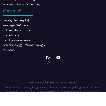
ഔദ്യോഗിക വെബ് പോർട്ടൽ
വിവരങ്ങൾ
പോര്‍ട്ടലിനെക്കുറിച്ച്
ഹൈപ്പർലിങ്ക് നയം
സ്വകാര്യതാ നയം
നിരാകരണം
പകർപ്പവകാശ നയം
വ്യവസ്ഥകളും നിബന്ധനകളും
സഹായം
കോപ്പിറൈറ്റ് @ കേരള വനം വകുപ്പ്.
കേരള വനം വകുപ്പിന്റെ ഔദ്യോഗിക വെബ്-പോർട്ടലിന്റെ ഭാഗമാണ് ഈ
പോർട്ടൽ. പോർട്ടലിലെ ഉള്ളടക്കത്തിന്റെ ഉടമസ്ഥാവകാശം കേരള വനം
വകുപ്പിനാണ്. പോർട്ടൽ രൂപകൽപ്പന ചെയ്തിട്ടുള്ളത്
സി-ഡിറ്റ്
ആണ്.