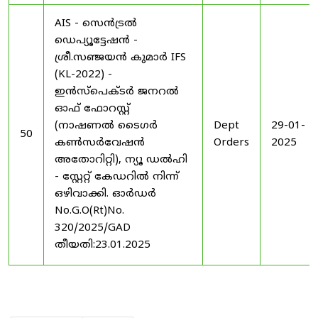
AIS - സെൻട്രൽ
ഡെപ്യൂട്ടേഷൻ -
ശ്രീ.സഞ്ജയൻ കുമാർ IFS
(KL-2022) -
ഇൻസ്പെക്ടർ ജനറൽ
ഓഫ് ഫോറസ്റ്റ്
(നാഷണൽ ടൈഗർ
Dept
29-01-
50
കൺസർവേഷൻ
Orders
2025
അതോറിറ്റി), ന്യൂ ഡൽഹി
- സ്റ്റേറ്റ് കേഡറിൽ നിന്ന്
ഒഴിവാക്കി. ഓർഡർ
No.G.O(Rt)No.
320/2025/GAD
തീയതി:23.01.2025