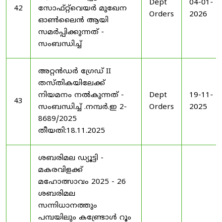
Dept
04-01-
42
സോഫ്റ്റ്‌വെയർ മുഖേന
Orders
2026
ഓൺലൈൻ ആയി
സമർപ്പിക്കുന്നത് -
സംബന്ധിച്ച്
അറ്റൻഡർ ഗ്രേഡ് II
തസ്തികയിലേക്ക്
നിയമനം നൽകുന്നത് -
Dept
19-11-
43
സംബന്ധിച്ച് .നമ്പർ.ഇ 2-
Orders
2025
8689/2025
തീയതി:18.11.2025
ശബരിമല ഡ്യൂട്ടി -
മകരവിളക്ക്
മഹോത്സാവം 2025 - 26
ശബരിമല
സന്നിധാനത്തും
പമ്പയിലും കണ്ട്രോൾ റൂം