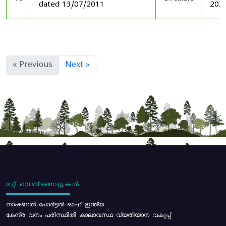
dated 13/07/2011
202
« Previous
Next »
മറ്റ് വെബ്സൈറ്റുകൾ
നാഷണൽ പോർട്ടൽ ഓഫ് ഇന്ത്യ
കേന്ദ്ര വനം പരിസ്ഥിതി കാലാവസ്ഥ വ്യതിയാന വകുപ്പ്