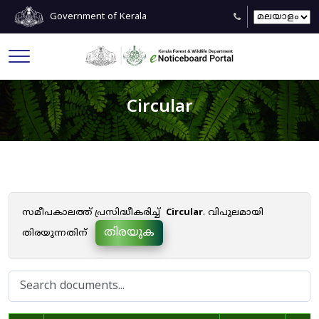
Government of Kerala
Circular
സമീപകാലത്ത് പ്രസിദ്ധീകരിച്ച്
Circular
. വിപുലമായി
തിരയുക
തിരയുന്നതിന്