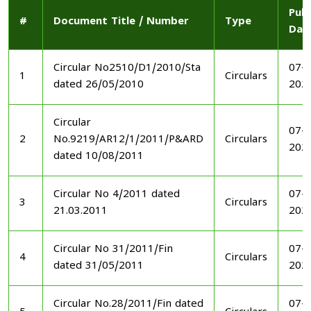
Publ
#
Document Title / Number
Type
Dat
Circular No2510/D1/2010/Sta
07-1
1
Circulars
dated 26/05/2010
202
Circular
07-1
2
No.9219/AR12/1/2011/P&ARD
Circulars
202
dated 10/08/2011
Circular No 4/2011 dated
07-1
3
Circulars
21.03.2011
202
Circular No 31/2011/Fin
07-1
4
Circulars
dated 31/05/2011
202
Circular No.28/2011/Fin dated
07-1