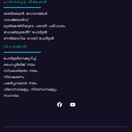
പ്രധാനപ്പെട്ട ലിങ്കുകൾ
ഓൺലൈൻ സേവനങ്ങൾ
ഡാഷ്ബോർഡ്
മുഖ്യമന്ത്രിയുടെ പരാതി പരിഹാരം
ഡോക്യുമെൻ്റ് പോർട്ടൽ
ഔദ്യോഗിക വെബ് പോർട്ടൽ
വിവരങ്ങൾ
പോര്‍ട്ടലിനെക്കുറിച്ച്
ഹൈപ്പർലിങ്ക് നയം
സ്വകാര്യതാ നയം
നിരാകരണം
പകർപ്പവകാശ നയം
വ്യവസ്ഥകളും നിബന്ധനകളും
സഹായം