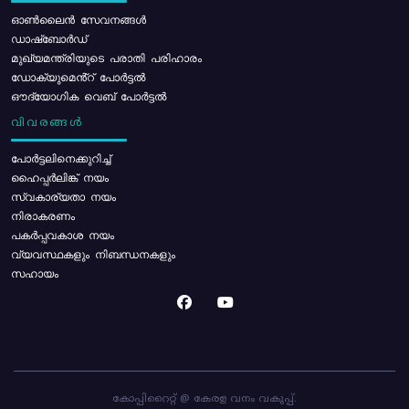
ഓൺലൈൻ സേവനങ്ങൾ
ഡാഷ്ബോർഡ്
മുഖ്യമന്ത്രിയുടെ പരാതി പരിഹാരം
ഡോക്യുമെൻ്റ് പോർട്ടൽ
ഔദ്യോഗിക വെബ് പോർട്ടൽ
വിവരങ്ങൾ
പോര്‍ട്ടലിനെക്കുറിച്ച്
ഹൈപ്പർലിങ്ക് നയം
സ്വകാര്യതാ നയം
നിരാകരണം
പകർപ്പവകാശ നയം
വ്യവസ്ഥകളും നിബന്ധനകളും
സഹായം
കോപ്പിറൈറ്റ് @ കേരള വനം വകുപ്പ്.