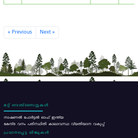
« Previous
Next »
മറ്റ് വെബ്സൈറ്റുകൾ
നാഷണൽ പോർട്ടൽ ഓഫ് ഇന്ത്യ
കേന്ദ്ര വനം പരിസ്ഥിതി കാലാവസ്ഥ വ്യതിയാന വകുപ്പ്
പ്രധാനപ്പെട്ട ലിങ്കുകൾ