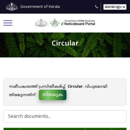
Government of Kerala
Circular
സമീപകാലത്ത് പ്രസിദ്ധീകരിച്ച്
Circular
. വിപുലമായി
തിരയുക
തിരയുന്നതിന്