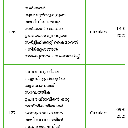
സർക്കാർ
ക്വാർട്ടേഴ്സുകളുടെ
അധിനിവേശവും
സർക്കാർ വാഹന
14-08
176
Circulars
ഉപയോഗവും സ്വയം
2025
സർട്ടിഫിക്കറ്റ് കൈമാറൽ
- നിർദ്ദേശങ്ങൾ
നൽകുന്നത് - സംബന്ധിച്ച്
ഡെറാഡൂണിലെ
ഐസിഎഫ്ആർഇ
ആസ്ഥാനത്ത്
സാമ്പത്തിക
ഉപദേഷ്ടാവിന്റെ ഒരു
തസ്തികയിലേക്ക്
09-09
177
ഹ്രസ്വകാല കരാർ
Circulars
2025
അടിസ്ഥാനത്തിൽ
ഡെപ്യൂട്ടേഷനിൽ