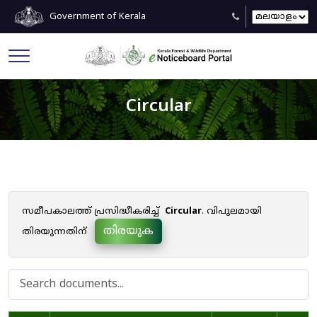
Government of Kerala
Circular
സമീപകാലത്ത് പ്രസിദ്ധീകരിച്ച്
Circular
. വിപുലമായി
തിരയുക
തിരയുന്നതിന്