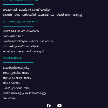
മറ്റ് വെബ്സൈറ്റുകൾ
നാഷണൽ പോർട്ടൽ ഓഫ് ഇന്ത്യ
കേന്ദ്ര വനം പരിസ്ഥിതി കാലാവസ്ഥ വ്യതിയാന വകുപ്പ്
പ്രധാനപ്പെട്ട ലിങ്കുകൾ
ഓൺലൈൻ സേവനങ്ങൾ
ഡാഷ്ബോർഡ്
മുഖ്യമന്ത്രിയുടെ പരാതി പരിഹാരം
ഡോക്യുമെൻ്റ് പോർട്ടൽ
ഔദ്യോഗിക വെബ് പോർട്ടൽ
വിവരങ്ങൾ
പോര്‍ട്ടലിനെക്കുറിച്ച്
ഹൈപ്പർലിങ്ക് നയം
സ്വകാര്യതാ നയം
നിരാകരണം
പകർപ്പവകാശ നയം
വ്യവസ്ഥകളും നിബന്ധനകളും
സഹായം