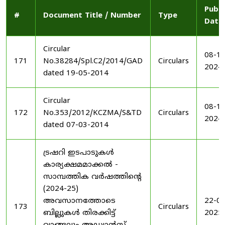
Publi
#
Document Title / Number
Type
Date
Circular
08-11
171
No.38284/Spl.C2/2014/GAD
Circulars
2024
dated 19-05-2014
Circular
08-11
172
No.353/2012/KCZMA/S&TD
Circulars
2024
dated 07-03-2014
ട്രഷറി ഇടപാടുകൾ
കാര്യക്ഷമമാക്കൽ -
സാമ്പത്തിക വർഷത്തിന്റെ
(2024-25)
അവസാനത്തോടെ
22-03
173
Circulars
ബില്ലുകൾ തിരക്കിട്ട്
2025