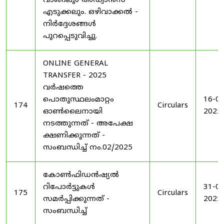
വാങ്ങലും അഡ്വാൻസ്
എടുക്കലും. ഒഴിവാക്കൽ -
നിർദ്ദേശങ്ങൾ
പുറപ്പെടുവിച്ചു.
ONLINE GENERAL
TRANSFER - 2025
വർഷത്തെ
പൊതുസ്ഥലംമാറ്റം
16-04
174
Circulars
ഓൺലൈനായി
2025
നടത്തുന്നത് - അപേക്ഷ
ക്ഷണിക്കുന്നത് -
സംബന്ധിച്ച് നം.02/2025
കോൺഫിഡൻഷ്യൽ
റിപോർട്ടുകൾ
31-05
175
Circulars
സമർപ്പിക്കുന്നത് -
2025
സംബന്ധിച്ച്