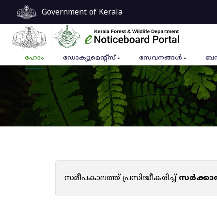
Government of Kerala
ഹോം
ഡോക്യുമെൻ്റ്സ്
സേവനങ്ങൾ
ബന
സമീപകാലത്ത് പ്രസിദ്ധീകരിച്ച്
സർക്കാ