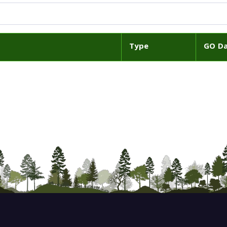
Type
GO D