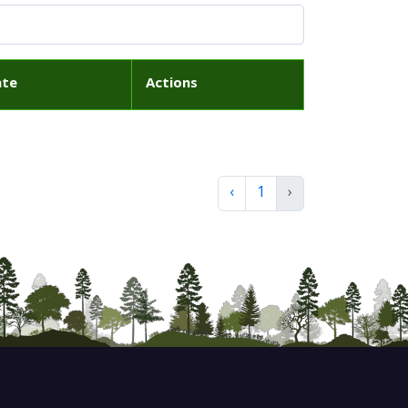
ate
Actions
‹
1
›