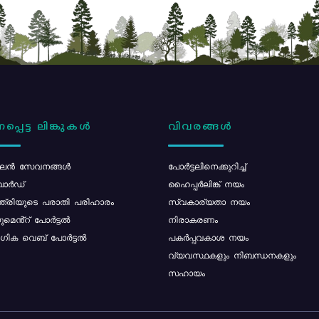
പ്പെട്ട ലിങ്കുകൾ
വിവരങ്ങൾ
ൻ സേവനങ്ങൾ
പോര്‍ട്ടലിനെക്കുറിച്ച്
ോർഡ്
ഹൈപ്പർലിങ്ക് നയം
്ത്രിയുടെ പരാതി പരിഹാരം
സ്വകാര്യതാ നയം
മെൻ്റ് പോർട്ടൽ
നിരാകരണം
ിക വെബ് പോർട്ടൽ
പകർപ്പവകാശ നയം
വ്യവസ്ഥകളും നിബന്ധനകളും
സഹായം