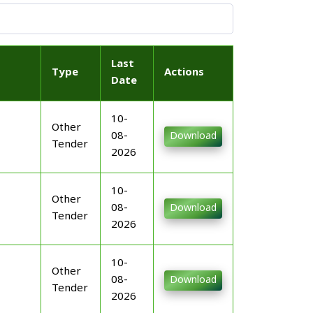
Last
Type
Actions
Date
10-
Other
08-
Download
Tender
2026
10-
Other
08-
Download
Tender
2026
10-
Other
08-
Download
Tender
2026