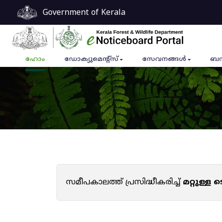
Government of Kerala
ഹോം
ഡോക്യുമെൻ്റ്സ്
സേവനങ്ങൾ
ബന
സമീപകാലത്ത് പ്രസിദ്ധീകരിച്ച്
മറ്റുള്