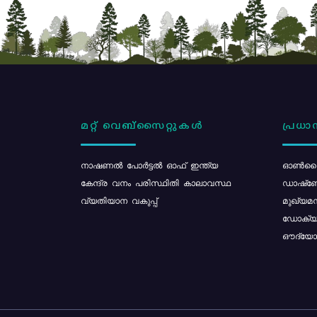
മറ്റ് വെബ്സൈറ്റുകൾ
പ്രധാന
നാഷണൽ പോർട്ടൽ ഓഫ് ഇന്ത്യ
ഓൺലൈ
കേന്ദ്ര വനം പരിസ്ഥിതി കാലാവസ്ഥ
ഡാഷ്ബ
വ്യതിയാന വകുപ്പ്
മുഖ്യമന
ഡോക്യു
ഔദ്യോഗ