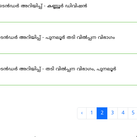
ഇ-ടെൻഡർ അറിയിപ്പ് - കണ്ണൂർ ഡിവിഷൻ
െൻഡർ അറിയിപ്പ് - പുനലൂർ തടി വിൽപ്പന വിഭാഗം
െൻഡർ അറിയിപ്പ് - തടി വിൽപ്പന വിഭാഗം, പുനലൂർ
‹
1
2
3
4
5