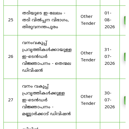
തടിയുടെ ഇ-ലേലം -
01-
Other
25
തടി വിൽപ്പന വിഭാഗം,
08-
D
Tender
തിരുവനന്തപുരം
2026
വനംവകുപ്പ്
പ്രവൃത്തികൾക്കായുള്ള
31-
Other
26
ഇ-ടെൻഡർ
07-
D
Tender
വിജ്ഞാപനം - തെന്മല
2026
ഡിവിഷൻ
വനം വകുപ്പ്
പ്രവൃത്തികൾക്കുള്ള
30-
Other
27
ഇ-ടെൻഡർ
07-
D
Tender
വിജ്ഞാപനം -
2026
മണ്ണാർക്കാട് ഡിവിഷൻ