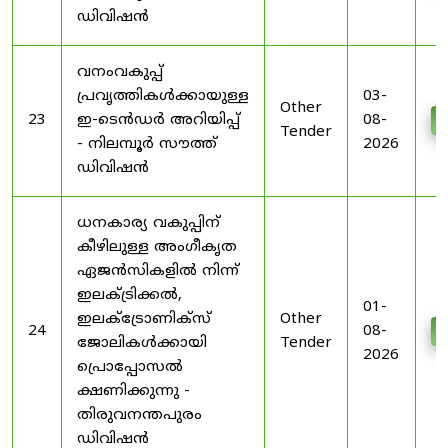
ഡിവിഷൻ
വനംവകുപ്പ്
പ്രവൃത്തികൾക്കായുള്ള
03-
Other
23
ഇ-ടെൻഡർ അറിയിപ്പ്
08-
D
Tender
- നിലമ്പൂർ സൗത്ത്
2026
ഡിവിഷൻ
ധനകാര്യ വകുപ്പിന്
കീഴിലുള്ള അംഗീകൃത
ഏജൻസികളിൽ നിന്ന്
ഇലക്ട്രിക്കൽ,
01-
ഇലക്ട്രോണിക്സ്
Other
24
08-
D
ജോലികൾക്കായി
Tender
2026
പ്രൊപ്പോസൽ
ക്ഷണിക്കുന്നു -
തിരുവനന്തപുരം
ഡിവിഷൻ