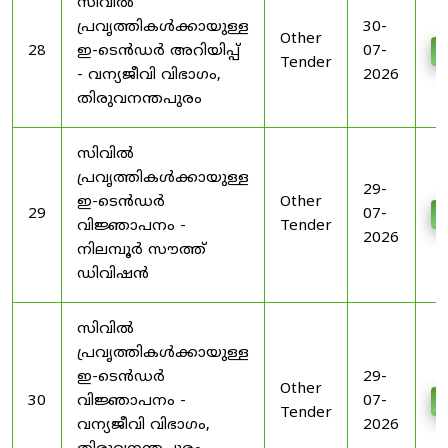
സിവിൽ
പ്രവൃത്തികൾക്കായുള്ള
30-
Other
28
ഇ-ടെൻഡർ അറിയിപ്പ്
07-
D
Tender
- വന്യജീവി വിഭാഗം,
2026
തിരുവനന്തപുരം
സിവിൽ
പ്രവൃത്തികൾക്കായുള്ള
29-
ഇ-ടെൻഡർ
Other
29
07-
D
വിജ്ഞാപനം -
Tender
2026
നിലമ്പൂർ സൗത്ത്
ഡിവിഷൻ
സിവിൽ
പ്രവൃത്തികൾക്കായുള്ള
ഇ-ടെൻഡർ
29-
Other
30
വിജ്ഞാപനം -
07-
D
Tender
വന്യജീവി വിഭാഗം,
2026