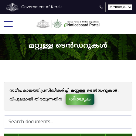
Government of Kerala
മറ്റുള്ള ടെൻഡറുകൾ
സമീപകാലത്ത് പ്രസിദ്ധീകരിച്ച്
മറ്റുള്ള ടെൻഡറുകൾ
.
തിരയുക
വിപുലമായി തിരയുന്നതിന്