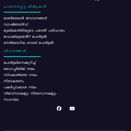
പ്രധാനപ്പെട്ട ലിങ്കുകൾ
ഓൺലൈൻ സേവനങ്ങൾ
ഡാഷ്ബോർഡ്
മുഖ്യമന്ത്രിയുടെ പരാതി പരിഹാരം
ഡോക്യുമെൻ്റ് പോർട്ടൽ
ഔദ്യോഗിക വെബ് പോർട്ടൽ
വിവരങ്ങൾ
പോര്‍ട്ടലിനെക്കുറിച്ച്
ഹൈപ്പർലിങ്ക് നയം
സ്വകാര്യതാ നയം
നിരാകരണം
പകർപ്പവകാശ നയം
വ്യവസ്ഥകളും നിബന്ധനകളും
സഹായം