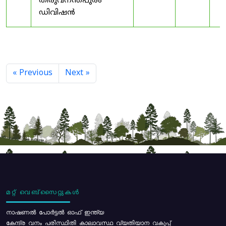
തിരുവനന്തപുരം
ഡിവിഷൻ
« Previous
Next »
മറ്റ് വെബ്സൈറ്റുകൾ
നാഷണൽ പോർട്ടൽ ഓഫ് ഇന്ത്യ
കേന്ദ്ര വനം പരിസ്ഥിതി കാലാവസ്ഥ വ്യതിയാന വകുപ്പ്