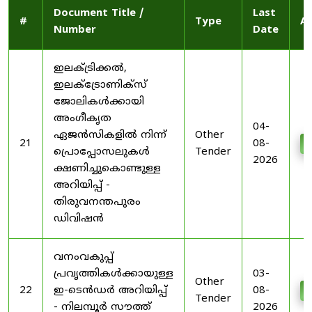
Document Title /
Last
#
Type
Ac
Number
Date
ഇലക്ട്രിക്കൽ,
ഇലക്ട്രോണിക്സ്
ജോലികൾക്കായി
അംഗീകൃത
04-
ഏജൻസികളിൽ നിന്ന്
Other
21
08-
D
പ്രൊപ്പോസലുകൾ
Tender
2026
ക്ഷണിച്ചുകൊണ്ടുള്ള
അറിയിപ്പ് -
തിരുവനന്തപുരം
ഡിവിഷൻ
വനംവകുപ്പ്
പ്രവൃത്തികൾക്കായുള്ള
03-
Other
22
ഇ-ടെൻഡർ അറിയിപ്പ്
08-
D
Tender
- നിലമ്പൂർ സൗത്ത്
2026