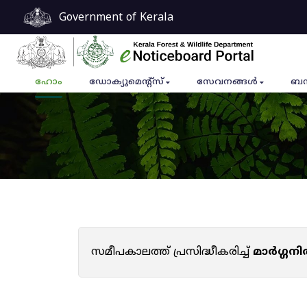
Government of Kerala
ഹോം
ഡോക്യുമെൻ്റ്സ്
സേവനങ്ങൾ
ബന
സമീപകാലത്ത് പ്രസിദ്ധീകരിച്ച്
മാർഗ്ഗനി