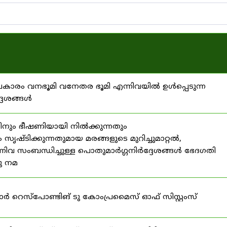
്രകാരം വനഭൂമി വനേതര ഭൂമി എന്നിവയിൽ ഉൾപ്പെടുന്ന
്ദേശങ്ങൾ
ിനും ഭീഷണിയായി നിൽക്കുന്നതും
ൃഷ്ടിക്കുന്നതുമായ മരങ്ങളുടെ മുറിച്ചുമാറ്റൽ,
നിവ സംബന്ധിച്ചുള്ള പൊതുമാർഗ്ഗനിർദ്ദേശങ്ങൾ ഭേദഗതി
നു നമ
ഫോർ റെസ്‌പോണ്ടിങ് ടു കോംപ്രമൈസ് ഓഫ് സിസ്റ്റംസ്