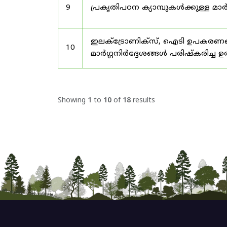
9
പ്രകൃതിപഠന ക്യാമ്പുകൾക്കുള്ള മാർ
ഇലക്‌ട്രോണിക്‌സ്, ഐടി ഉപകരണങ്
10
മാർഗ്ഗനിർദ്ദേശങ്ങൾ പരിഷ്‌കരിച്ച ഉ
Showing
1
to
10
of
18
results