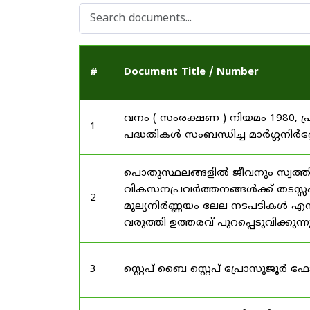
#
Document Title / Number
വനം ( സംരക്ഷണ ) നിയമം 1980, പ
1
പദ്ധതികൾ സംബന്ധിച്ച മാർഗ്ഗനിർദ
പൊതുസ്ഥലങ്ങളിൽ ജീവനും സ്വത്ത
വികസനപ്രവർത്തനങ്ങൾക്ക് തടസ്സം സ
2
മൂല്യനിർണ്ണയം ലേല നടപടികൾ എന്
വരുത്തി ഉത്തരവ് പുറപ്പെടുവിക്കുന്
3
സ്റ്റെപ് ബൈ സ്റ്റെപ് പ്രോസുജൂർ 