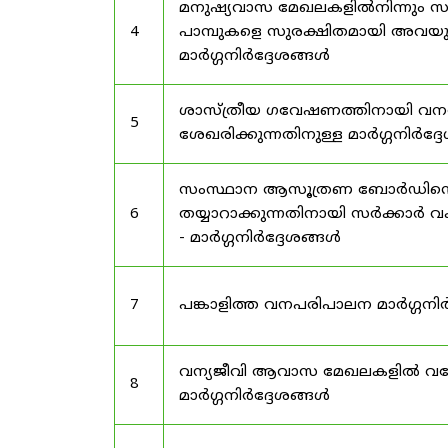
മനുഷ്യവാസ മേഖലകളിൽനിന്നും സർട
4
പാമ്പുകളെ സുരക്ഷിതമായി അവയു
മാർഗ്ഗനിർദ്ദേശങ്ങൾ
ശാസ്ത്രീയ ഗവേഷണത്തിനായി വന
5
ശേഖരിക്കുന്നതിനുള്ള മാർഗ്ഗനിർദ്
സംസ്ഥാന ആസൂത്രണ ബോർഡിൻ്റെ പി
6
തയ്യാറാക്കുന്നതിനായി സർക്കാ
- മാർഗ്ഗനിർദ്ദേശങ്ങൾ
7
പങ്കാളിത്ത വനപരിപാലന മാർഗ്ഗനിർ
വന്യജീവി ആവാസ മേഖലകളിൽ വനേത
8
മാർഗ്ഗനിർദ്ദേശങ്ങൾ