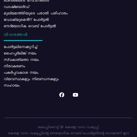
ഓൺലൈൻ സേവനങ്ങൾ
ഡാഷ്ബോർഡ്
മുഖ്യമന്ത്രിയുടെ പരാതി പരിഹാരം
ഡോക്യുമെൻ്റ് പോർട്ടൽ
ഔദ്യോഗിക വെബ് പോർട്ടൽ
വിവരങ്ങൾ
പോര്‍ട്ടലിനെക്കുറിച്ച്
ഹൈപ്പർലിങ്ക് നയം
സ്വകാര്യതാ നയം
നിരാകരണം
പകർപ്പവകാശ നയം
വ്യവസ്ഥകളും നിബന്ധനകളും
സഹായം
കോപ്പിറൈറ്റ് @ കേരള വനം വകുപ്പ്.
കേരള വനം വകുപ്പിന്റെ ഔദ്യോഗിക വെബ്-പോർട്ടലിന്റെ ഭാഗമാണ് ഈ