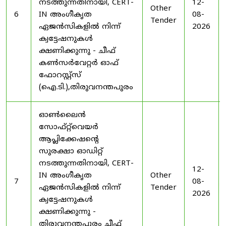
നടത്തുന്നതിനായി, CERT-
12-
Other
6
IN അംഗീകൃത
08-
Tender
ഏജൻസികളിൽ നിന്ന്
2026
ക്വട്ടേഷനുകൾ
ക്ഷണിക്കുന്നു - ചീഫ്
കൺസർവേറ്റർ ഓഫ്
ഫോറസ്റ്റ്സ്
(ഐ.ടി.),തിരുവനന്തപുരം
ഓൺലൈൻ
സോഫ്റ്റ്‌വെയർ
ആപ്ലിക്കേഷന്റെ
സുരക്ഷാ ഓഡിറ്റ്
നടത്തുന്നതിനായി, CERT-
12-
IN അംഗീകൃത
Other
7
08-
ഏജൻസികളിൽ നിന്ന്
Tender
2026
ക്വട്ടേഷനുകൾ
ക്ഷണിക്കുന്നു -
തിരുവനന്തപുരം ചീഫ്