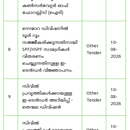
കൺസർവേറ്റർ ഓഫ്
ഫോറസ്റ്റ്സ് (ഐടി)
നെന്മാറ ഡിവിഷനിൽ
ടൂൾ റൂം
സജ്ജീകരിക്കുന്നതിനായി
10-
Other
8
SPF/HSPF സാമഗ്രികൾ
08-
Tender
വിതരണം
2026
ചെയ്യുന്നതിനുള്ള ഇ-
ടെൻഡർ വിജ്ഞാപനം.
സിവിൽ
10-
പ്രവൃത്തികൾക്കായുള്ള
Other
9
08-
ഇ-ടെൻഡർ അറിയിപ്പ് -
Tender
2026
തെന്മല ഡിവിഷൻ
സിവിൽ
10-