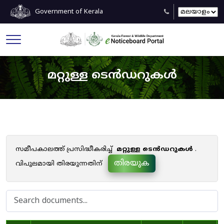
Government of Kerala
മറ്റുള്ള ടെൻഡറുകൾ
സമീപകാലത്ത് പ്രസിദ്ധീകരിച്ച്
മറ്റുള്ള ടെൻഡറുകൾ
.
തിരയുക
വിപുലമായി തിരയുന്നതിന്