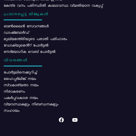
കേന്ദ്ര വനം പരിസ്ഥിതി കാലാവസ്ഥ വ്യതിയാന വകുപ്പ്
പ്രധാനപ്പെട്ട ലിങ്കുകൾ
ഓൺലൈൻ സേവനങ്ങൾ
ഡാഷ്ബോർഡ്
മുഖ്യമന്ത്രിയുടെ പരാതി പരിഹാരം
ഡോക്യുമെൻ്റ് പോർട്ടൽ
ഔദ്യോഗിക വെബ് പോർട്ടൽ
വിവരങ്ങൾ
പോര്‍ട്ടലിനെക്കുറിച്ച്
ഹൈപ്പർലിങ്ക് നയം
സ്വകാര്യതാ നയം
നിരാകരണം
പകർപ്പവകാശ നയം
വ്യവസ്ഥകളും നിബന്ധനകളും
സഹായം