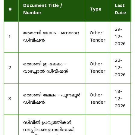
Document Title /
Last
#
Type
Number
Date
29-
തോണ്ടി ലേലം - നെന്മാറ
Other
1
12-
ഡിവിഷൻ
Tender
2026
22-
തൊണ്ടി ഇ-ലേലം -
Other
2
12-
വാഴച്ചാൽ ഡിവിഷൻ
Tender
2026
18-
തൊണ്ടി ലേലം - പുനലൂർ
Other
3
12-
ഡിവിഷൻ
Tender
2026
സിവിൽ പ്രവൃത്തികൾ
നടപ്പിലാക്കുന്നതിനായി