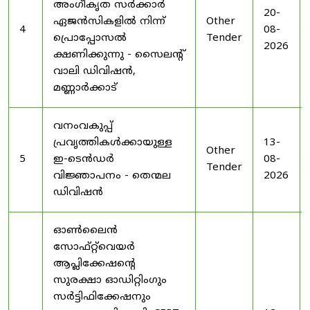
അംഗീകൃത സർക്കാർ
20-
ഏജൻസികളിൽ നിന്ന്
Other
4
08-
പ്രൊപ്പോസൽ
Tender
2026
ക്ഷണിക്കുന്നു - സൈലന്റ്
വാലി ഡിവിഷൻ,
മണ്ണാർക്കാട്
വനംവകുപ്പ്
പ്രവൃത്തികൾക്കായുള്ള
13-
Other
5
ഇ-ടെൻഡർ
08-
Tender
വിജ്ഞാപനം - തെന്മല
2026
ഡിവിഷൻ
ഓൺലൈൻ
സോഫ്റ്റ്‌വെയർ
ആപ്ലിക്കേഷന്റെ
സുരക്ഷാ ഓഡിറ്റിംഗും
സർട്ടിഫിക്കേഷനും