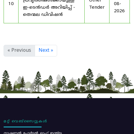
പ്രവൃത്തികൾക്കായുള്ള
Other
10
08-
ഇ-ടെൻഡർ അറിയിപ്പ് -
Tender
2026
തെന്മല ഡിവിഷൻ
« Previous
Next »
മറ്റ് വെബ്സൈറ്റുകൾ
നാഷണൽ പോർട്ടൽ ഓഫ് ഇന്ത്യ