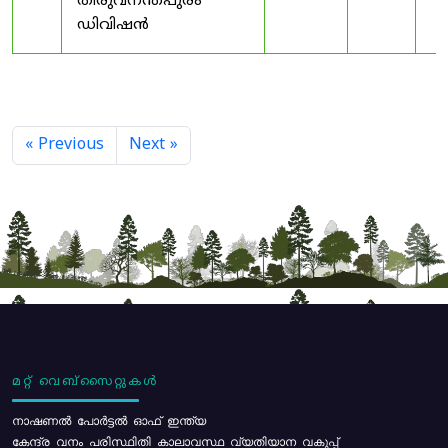
തിരുവനന്തപുരം
ഡിവിഷൻ
« Previous
Next »
മറ്റ് വെബ്സൈറ്റുകൾ
നാഷണൽ പോർട്ടൽ ഓഫ് ഇന്ത്യ
കേന്ദ്ര വനം പരിസ്ഥിതി കാലാവസ്ഥ വ്യതിയാന വകുപ്പ്