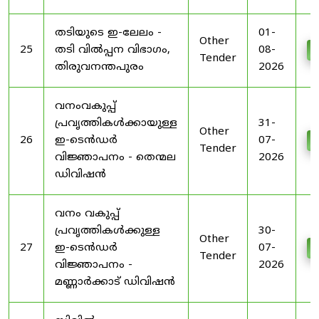
തടിയുടെ ഇ-ലേലം -
01-
Other
25
തടി വിൽപ്പന വിഭാഗം,
08-
D
Tender
തിരുവനന്തപുരം
2026
വനംവകുപ്പ്
പ്രവൃത്തികൾക്കായുള്ള
31-
Other
26
ഇ-ടെൻഡർ
07-
D
Tender
വിജ്ഞാപനം - തെന്മല
2026
ഡിവിഷൻ
വനം വകുപ്പ്
പ്രവൃത്തികൾക്കുള്ള
30-
Other
27
ഇ-ടെൻഡർ
07-
D
Tender
വിജ്ഞാപനം -
2026
മണ്ണാർക്കാട് ഡിവിഷൻ