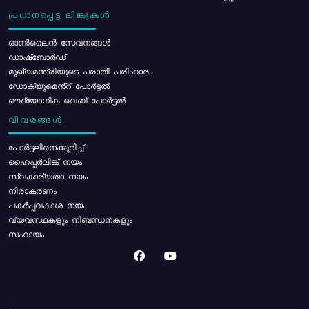
പ്രധാനപ്പെട്ട ലിങ്കുകൾ
ഓൺലൈൻ സേവനങ്ങൾ
ഡാഷ്ബോർഡ്
മുഖ്യമന്ത്രിയുടെ പരാതി പരിഹാരം
ഡോക്യുമെൻ്റ് പോർട്ടൽ
ഔദ്യോഗിക വെബ് പോർട്ടൽ
വിവരങ്ങൾ
പോര്‍ട്ടലിനെക്കുറിച്ച്
ഹൈപ്പർലിങ്ക് നയം
സ്വകാര്യതാ നയം
നിരാകരണം
പകർപ്പവകാശ നയം
വ്യവസ്ഥകളും നിബന്ധനകളും
സഹായം