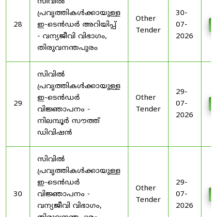
സിവിൽ
പ്രവൃത്തികൾക്കായുള്ള
30-
Other
28
ഇ-ടെൻഡർ അറിയിപ്പ്
07-
D
Tender
- വന്യജീവി വിഭാഗം,
2026
തിരുവനന്തപുരം
സിവിൽ
പ്രവൃത്തികൾക്കായുള്ള
29-
ഇ-ടെൻഡർ
Other
29
07-
D
വിജ്ഞാപനം -
Tender
2026
നിലമ്പൂർ സൗത്ത്
ഡിവിഷൻ
സിവിൽ
പ്രവൃത്തികൾക്കായുള്ള
ഇ-ടെൻഡർ
29-
Other
30
വിജ്ഞാപനം -
07-
D
Tender
വന്യജീവി വിഭാഗം,
2026