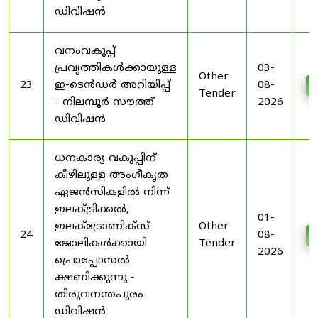
ഡിവിഷൻ
വനംവകുപ്പ്
പ്രവൃത്തികൾക്കായുള്ള
03-
Other
23
ഇ-ടെൻഡർ അറിയിപ്പ്
08-
D
Tender
- നിലമ്പൂർ സൗത്ത്
2026
ഡിവിഷൻ
ധനകാര്യ വകുപ്പിന്
കീഴിലുള്ള അംഗീകൃത
ഏജൻസികളിൽ നിന്ന്
ഇലക്ട്രിക്കൽ,
01-
ഇലക്ട്രോണിക്സ്
Other
24
08-
D
ജോലികൾക്കായി
Tender
2026
പ്രൊപ്പോസൽ
ക്ഷണിക്കുന്നു -
തിരുവനന്തപുരം
ഡിവിഷൻ