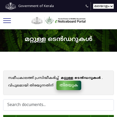
Government of Kerala
മറ്റുള്ള ടെൻഡറുകൾ
സമീപകാലത്ത് പ്രസിദ്ധീകരിച്ച്
മറ്റുള്ള ടെൻഡറുകൾ
.
തിരയുക
വിപുലമായി തിരയുന്നതിന്