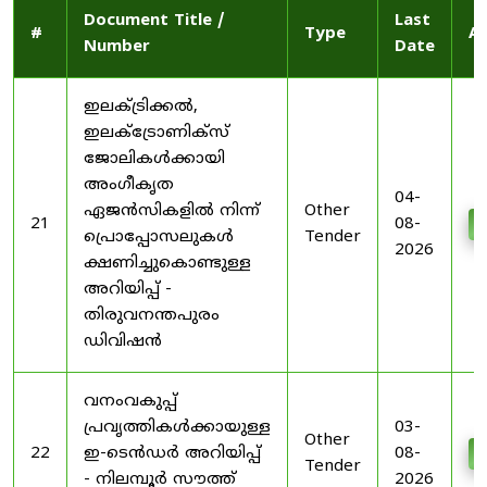
Document Title /
Last
#
Type
Ac
Number
Date
ഇലക്ട്രിക്കൽ,
ഇലക്ട്രോണിക്സ്
ജോലികൾക്കായി
അംഗീകൃത
04-
ഏജൻസികളിൽ നിന്ന്
Other
21
08-
D
പ്രൊപ്പോസലുകൾ
Tender
2026
ക്ഷണിച്ചുകൊണ്ടുള്ള
അറിയിപ്പ് -
തിരുവനന്തപുരം
ഡിവിഷൻ
വനംവകുപ്പ്
പ്രവൃത്തികൾക്കായുള്ള
03-
Other
22
ഇ-ടെൻഡർ അറിയിപ്പ്
08-
D
Tender
- നിലമ്പൂർ സൗത്ത്
2026