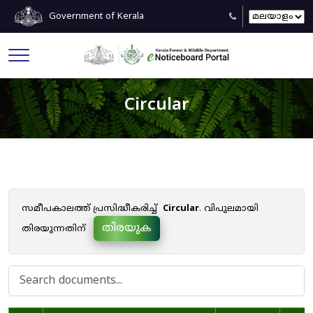
Government of Kerala
Circular
സമീപകാലത്ത് പ്രസിദ്ധീകരിച്ച്
Circular
. വിപുലമായി
തിരയുക
തിരയുന്നതിന്