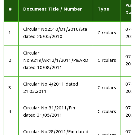
Publ
#
Document Title / Number
Type
Dat
Circular No2510/D1/2010/Sta
07-1
1
Circulars
dated 26/05/2010
202
Circular
07-1
2
No.9219/AR12/1/2011/P&ARD
Circulars
202
dated 10/08/2011
Circular No 4/2011 dated
07-1
3
Circulars
21.03.2011
202
Circular No 31/2011/Fin
07-1
4
Circulars
dated 31/05/2011
202
Circular No.28/2011/Fin dated
07-1