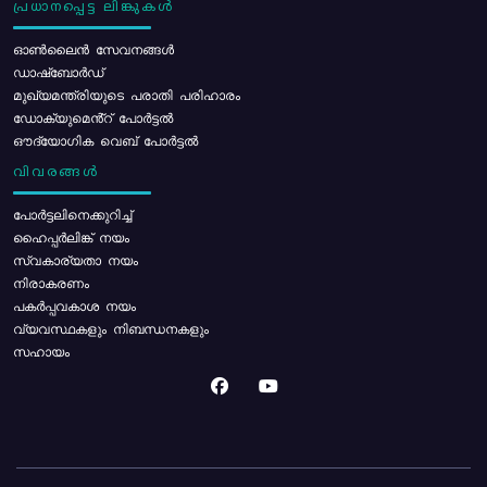
പ്രധാനപ്പെട്ട ലിങ്കുകൾ
ഓൺലൈൻ സേവനങ്ങൾ
ഡാഷ്ബോർഡ്
മുഖ്യമന്ത്രിയുടെ പരാതി പരിഹാരം
ഡോക്യുമെൻ്റ് പോർട്ടൽ
ഔദ്യോഗിക വെബ് പോർട്ടൽ
വിവരങ്ങൾ
പോര്‍ട്ടലിനെക്കുറിച്ച്
ഹൈപ്പർലിങ്ക് നയം
സ്വകാര്യതാ നയം
നിരാകരണം
പകർപ്പവകാശ നയം
വ്യവസ്ഥകളും നിബന്ധനകളും
സഹായം