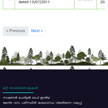
dated 13/07/2011
202
« Previous
Next »
മറ്റ് വെബ്സൈറ്റുകൾ
നാഷണൽ പോർട്ടൽ ഓഫ് ഇന്ത്യ
കേന്ദ്ര വനം പരിസ്ഥിതി കാലാവസ്ഥ വ്യതിയാന വകുപ്പ്