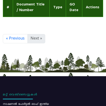
Document Title
GO
#
Type
Actions
/ Number
Date
« Previous
Next »
മറ്റ് വെബ്സൈറ്റുകൾ
നാഷണൽ പോർട്ടൽ ഓഫ് ഇന്ത്യ