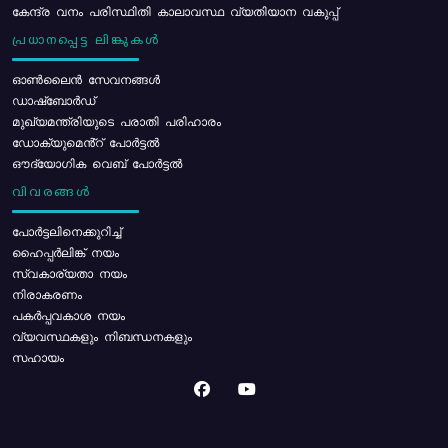
കേന്ദ്ര വനം പരിസ്ഥിതി കാലാവസ്ഥ വ്യതിയാന വകുപ്പ്
പ്രധാനപ്പെട്ട ലിങ്കുകൾ
ഓൺലൈൻ സേവനങ്ങൾ
ഡാഷ്ബോർഡ്
മുഖ്യമന്ത്രിയുടെ പരാതി പരിഹാരം
ഡോക്യുമെൻ്റ് പോർട്ടൽ
ഔദ്യോഗിക വെബ് പോർട്ടൽ
വിവരങ്ങൾ
പോര്‍ട്ടലിനെക്കുറിച്ച്
ഹൈപ്പർലിങ്ക് നയം
സ്വകാര്യതാ നയം
നിരാകരണം
പകർപ്പവകാശ നയം
വ്യവസ്ഥകളും നിബന്ധനകളും
സഹായം