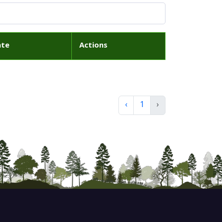
ate
Actions
‹
1
›