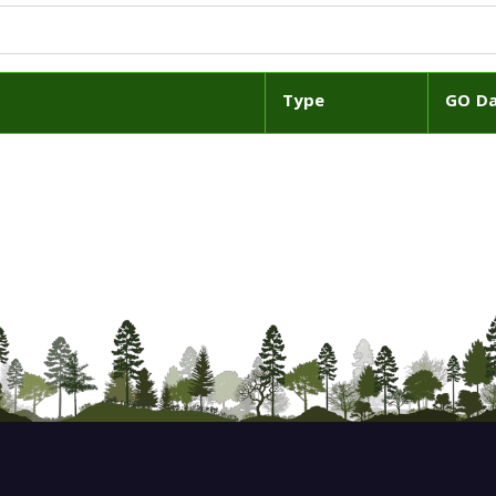
Type
GO D