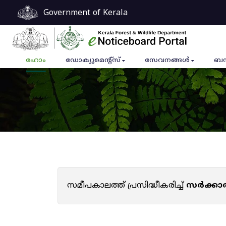
Government of Kerala
ഹോം
ഡോക്യുമെൻ്റ്സ്
സേവനങ്ങൾ
ബന
സമീപകാലത്ത് പ്രസിദ്ധീകരിച്ച്
സർക്കാ