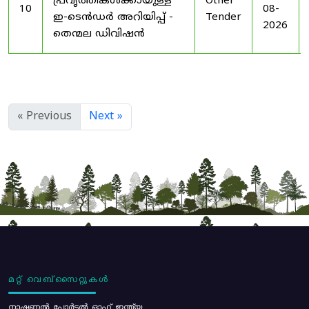
പ്രവൃത്തികൾക്കായുള്ള
Other
10
08-
ഇ-ടെൻഡർ അറിയിപ്പ് -
Tender
2026
തെന്മല ഡിവിഷൻ
« Previous
Next »
മറ്റ് വെബ്സൈറ്റുകൾ
നാഷണൽ പോർട്ടൽ ഓഫ് ഇന്ത്യ