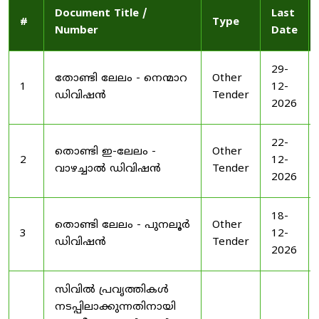
Document Title /
Last
#
Type
Number
Date
29-
തോണ്ടി ലേലം - നെന്മാറ
Other
1
12-
ഡിവിഷൻ
Tender
2026
22-
തൊണ്ടി ഇ-ലേലം -
Other
2
12-
വാഴച്ചാൽ ഡിവിഷൻ
Tender
2026
18-
തൊണ്ടി ലേലം - പുനലൂർ
Other
3
12-
ഡിവിഷൻ
Tender
2026
സിവിൽ പ്രവൃത്തികൾ
നടപ്പിലാക്കുന്നതിനായി