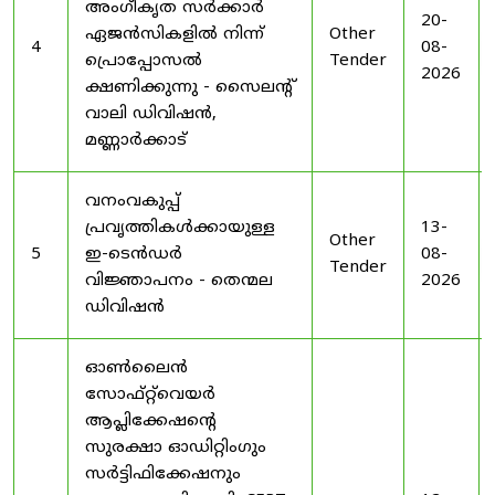
അംഗീകൃത സർക്കാർ
20-
ഏജൻസികളിൽ നിന്ന്
Other
4
08-
പ്രൊപ്പോസൽ
Tender
2026
ക്ഷണിക്കുന്നു - സൈലന്റ്
വാലി ഡിവിഷൻ,
മണ്ണാർക്കാട്
വനംവകുപ്പ്
പ്രവൃത്തികൾക്കായുള്ള
13-
Other
5
ഇ-ടെൻഡർ
08-
Tender
വിജ്ഞാപനം - തെന്മല
2026
ഡിവിഷൻ
ഓൺലൈൻ
സോഫ്റ്റ്‌വെയർ
ആപ്ലിക്കേഷന്റെ
സുരക്ഷാ ഓഡിറ്റിംഗും
സർട്ടിഫിക്കേഷനും