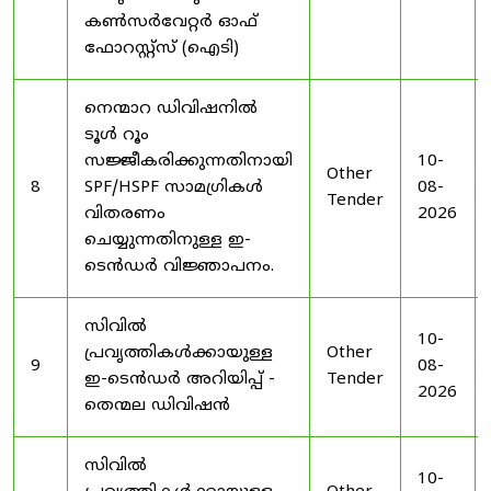
കൺസർവേറ്റർ ഓഫ്
ഫോറസ്റ്റ്സ് (ഐടി)
നെന്മാറ ഡിവിഷനിൽ
ടൂൾ റൂം
സജ്ജീകരിക്കുന്നതിനായി
10-
Other
8
SPF/HSPF സാമഗ്രികൾ
08-
Tender
വിതരണം
2026
ചെയ്യുന്നതിനുള്ള ഇ-
ടെൻഡർ വിജ്ഞാപനം.
സിവിൽ
10-
പ്രവൃത്തികൾക്കായുള്ള
Other
9
08-
ഇ-ടെൻഡർ അറിയിപ്പ് -
Tender
2026
തെന്മല ഡിവിഷൻ
സിവിൽ
10-