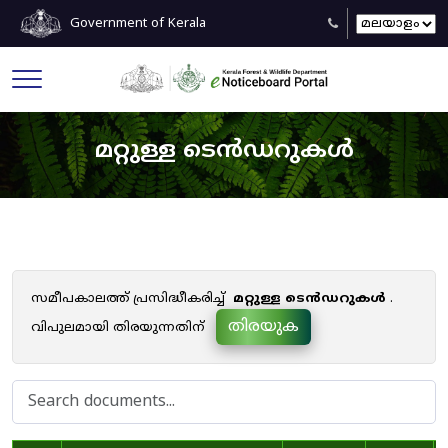
Government of Kerala
മറ്റുള്ള ടെൻഡറുകൾ
സമീപകാലത്ത് പ്രസിദ്ധീകരിച്ച്
മറ്റുള്ള ടെൻഡറുകൾ
.
തിരയുക
വിപുലമായി തിരയുന്നതിന്