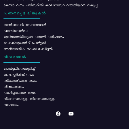
കേന്ദ്ര വനം പരിസ്ഥിതി കാലാവസ്ഥ വ്യതിയാന വകുപ്പ്
പ്രധാനപ്പെട്ട ലിങ്കുകൾ
ഓൺലൈൻ സേവനങ്ങൾ
ഡാഷ്ബോർഡ്
മുഖ്യമന്ത്രിയുടെ പരാതി പരിഹാരം
ഡോക്യുമെൻ്റ് പോർട്ടൽ
ഔദ്യോഗിക വെബ് പോർട്ടൽ
വിവരങ്ങൾ
പോര്‍ട്ടലിനെക്കുറിച്ച്
ഹൈപ്പർലിങ്ക് നയം
സ്വകാര്യതാ നയം
നിരാകരണം
പകർപ്പവകാശ നയം
വ്യവസ്ഥകളും നിബന്ധനകളും
സഹായം