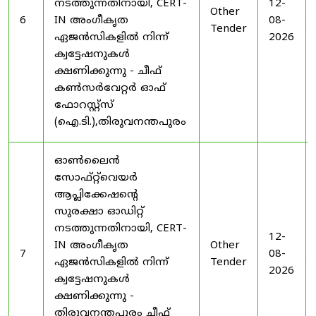
നടത്തുന്നതിനായി, CERT-
12-
Other
6
IN അംഗീകൃത
08-
Tender
ഏജൻസികളിൽ നിന്ന്
2026
ക്വട്ടേഷനുകൾ
ക്ഷണിക്കുന്നു - ചീഫ്
കൺസർവേറ്റർ ഓഫ്
ഫോറസ്റ്റ്സ്
(ഐ.ടി.),തിരുവനന്തപുരം
ഓൺലൈൻ
സോഫ്റ്റ്‌വെയർ
ആപ്ലിക്കേഷന്റെ
സുരക്ഷാ ഓഡിറ്റ്
നടത്തുന്നതിനായി, CERT-
12-
IN അംഗീകൃത
Other
7
08-
ഏജൻസികളിൽ നിന്ന്
Tender
2026
ക്വട്ടേഷനുകൾ
ക്ഷണിക്കുന്നു -
തിരുവനന്തപുരം ചീഫ്