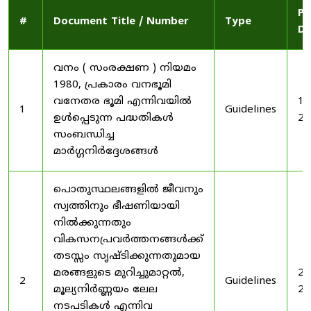
Pu
#
Document Title / Number
Type
Da
വനം ( സംരക്ഷണ ) നിയമം
1980, പ്രകാരം വനഭൂമി
വനേതര ഭൂമി എന്നിവയിൽ
19
1
Guidelines
ഉൾപ്പെടുന്ന പദ്ധതികൾ
20
സംബന്ധിച്ച
മാർഗ്ഗനിർദ്ദേശങ്ങൾ
പൊതുസ്ഥലങ്ങളിൽ ജീവനും
സ്വത്തിനും ഭീഷണിയായി
നിൽക്കുന്നതും
വികസനപ്രവർത്തനങ്ങൾക്ക്
തടസ്സം സൃഷ്ടിക്കുന്നതുമായ
മരങ്ങളുടെ മുറിച്ചുമാറ്റൽ,
20
2
Guidelines
മൂല്യനിർണ്ണയം ലേല
20
നടപടികൾ എന്നിവ