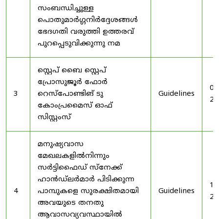
സംബന്ധിച്ചുള്ള
പൊതുമാർഗ്ഗനിർദ്ദേശങ്ങൾ
ഭേദഗതി വരുത്തി ഉത്തരവ്
പുറപ്പെടുവിക്കുന്നു നമ
സ്റ്റെപ് ബൈ സ്റ്റെപ്
പ്രോസുജൂർ ഫോർ
03
3
റെസ്‌പോണ്ടിങ് ടു
Guidelines
20
കോംപ്രമൈസ് ഓഫ്
സിസ്റ്റംസ്
മനുഷ്യവാസ
മേഖലകളിൽനിന്നും
സർട്ടിഫൈഡ് സ്നേക്ക്
ഹാൻഡ്‌ലർമാർ പിടിക്കുന്ന
19
4
പാമ്പുകളെ സുരക്ഷിതമായി
Guidelines
20
അവയുടെ തനതു
ആവാസവ്യവസ്ഥായിൽ