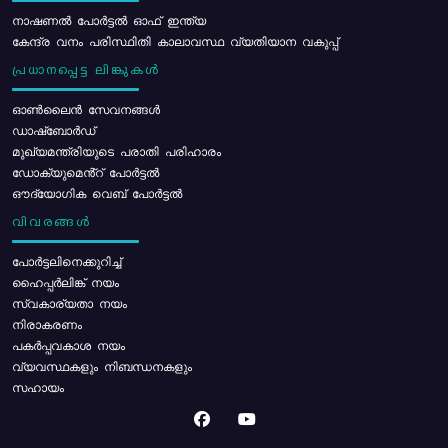
നാഷണൽ പോർട്ടൽ ഓഫ് ഇന്ത്യ
കേന്ദ്ര വനം പരിസ്ഥിതി കാലാവസ്ഥ വ്യതിയാന വകുപ്പ്
പ്രധാനപ്പെട്ട ലിങ്കുകൾ
ഓൺലൈൻ സേവനങ്ങൾ
ഡാഷ്ബോർഡ്
മുഖ്യമന്ത്രിയുടെ പരാതി പരിഹാരം
ഡോക്യുമെൻ്റ് പോർട്ടൽ
ഔദ്യോഗിക വെബ് പോർട്ടൽ
വിവരങ്ങൾ
പോര്‍ട്ടലിനെക്കുറിച്ച്
ഹൈപ്പർലിങ്ക് നയം
സ്വകാര്യതാ നയം
നിരാകരണം
പകർപ്പവകാശ നയം
വ്യവസ്ഥകളും നിബന്ധനകളും
സഹായം