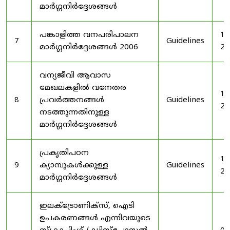
മാർഗ്ഗനിർദ്ദേശങ്ങൾ
പങ്കാളിത്ത വനപരിപാലന
19
7
Guidelines
മാർഗ്ഗനിർദ്ദേശങ്ങൾ 2006
20
വന്യജീവി ആവാസ
മേഖലകളിൽ വനേതര
19
8
പ്രവർത്തനങ്ങൾ
Guidelines
20
നടത്തുന്നതിനുള്ള
മാർഗ്ഗനിർദ്ദേശങ്ങൾ
പ്രകൃതിപഠന
19
9
ക്യാമ്പുകൾക്കുള്ള
Guidelines
20
മാർഗ്ഗനിർദ്ദേശങ്ങൾ
ഇലക്‌ട്രോണിക്‌സ്, ഐടി
ഉപകരണങ്ങൾ എന്നിവയുടെ