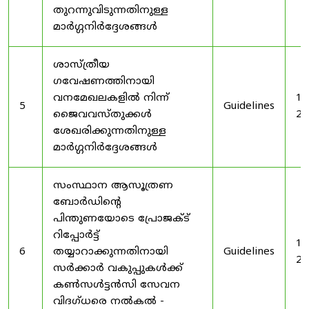
തുറന്നുവിടുന്നതിനുള്ള
മാർഗ്ഗനിർദ്ദേശങ്ങൾ
ശാസ്ത്രീയ
ഗവേഷണത്തിനായി
വനമേഖലകളിൽ നിന്ന്
19
5
Guidelines
ജൈവവസ്തുക്കൾ
20
ശേഖരിക്കുന്നതിനുള്ള
മാർഗ്ഗനിർദ്ദേശങ്ങൾ
സംസ്ഥാന ആസൂത്രണ
ബോർഡിൻ്റെ
പിന്തുണയോടെ പ്രോജക്ട്
റിപ്പോർട്ട്
19
6
തയ്യാറാക്കുന്നതിനായി
Guidelines
20
സർക്കാർ വകുപ്പുകൾക്ക്
കൺസൾട്ടൻസി സേവന
വിദഗ്ധരെ നൽകൽ -