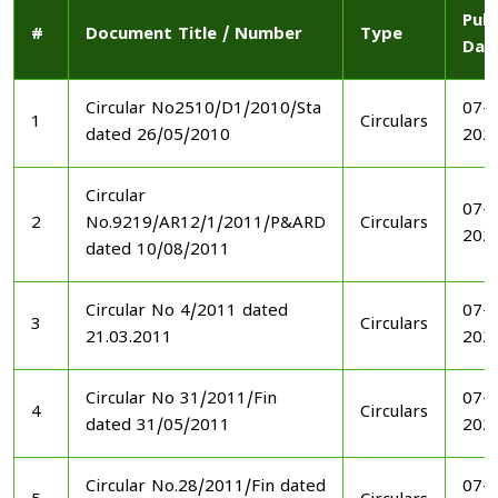
Publ
#
Document Title / Number
Type
Dat
Circular No2510/D1/2010/Sta
07-1
1
Circulars
dated 26/05/2010
202
Circular
07-1
2
No.9219/AR12/1/2011/P&ARD
Circulars
202
dated 10/08/2011
Circular No 4/2011 dated
07-1
3
Circulars
21.03.2011
202
Circular No 31/2011/Fin
07-1
4
Circulars
dated 31/05/2011
202
Circular No.28/2011/Fin dated
07-1