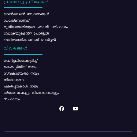
പ്രധാനപ്പെട്ട ലിങ്കുകൾ
ഓൺലൈൻ സേവനങ്ങൾ
ഡാഷ്ബോർഡ്
മുഖ്യമന്ത്രിയുടെ പരാതി പരിഹാരം
ഡോക്യുമെൻ്റ് പോർട്ടൽ
ഔദ്യോഗിക വെബ് പോർട്ടൽ
വിവരങ്ങൾ
പോര്‍ട്ടലിനെക്കുറിച്ച്
ഹൈപ്പർലിങ്ക് നയം
സ്വകാര്യതാ നയം
നിരാകരണം
പകർപ്പവകാശ നയം
വ്യവസ്ഥകളും നിബന്ധനകളും
സഹായം