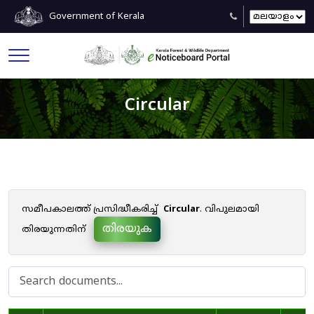
Government of Kerala
Circular
സമീപകാലത്ത് പ്രസിദ്ധീകരിച്ച്
Circular
. വിപുലമായി
തിരയുക
തിരയുന്നതിന്