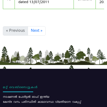
dated 13/07/2011
202
« Previous
Next »
മറ്റ് വെബ്സൈറ്റുകൾ
നാഷണൽ പോർട്ടൽ ഓഫ് ഇന്ത്യ
കേന്ദ്ര വനം പരിസ്ഥിതി കാലാവസ്ഥ വ്യതിയാന വകുപ്പ്