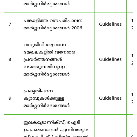
മാർഗ്ഗനിർദ്ദേശങ്ങൾ
പങ്കാളിത്ത വനപരിപാലന
19
7
Guidelines
മാർഗ്ഗനിർദ്ദേശങ്ങൾ 2006
20
വന്യജീവി ആവാസ
മേഖലകളിൽ വനേതര
19
8
പ്രവർത്തനങ്ങൾ
Guidelines
20
നടത്തുന്നതിനുള്ള
മാർഗ്ഗനിർദ്ദേശങ്ങൾ
പ്രകൃതിപഠന
19
9
ക്യാമ്പുകൾക്കുള്ള
Guidelines
20
മാർഗ്ഗനിർദ്ദേശങ്ങൾ
ഇലക്‌ട്രോണിക്‌സ്, ഐടി
ഉപകരണങ്ങൾ എന്നിവയുടെ