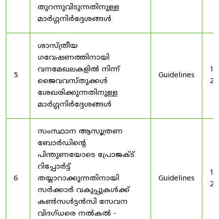
തുറന്നുവിടുന്നതിനുള്ള
മാർഗ്ഗനിർദ്ദേശങ്ങൾ
ശാസ്ത്രീയ
ഗവേഷണത്തിനായി
വനമേഖലകളിൽ നിന്ന്
19
5
Guidelines
ജൈവവസ്തുക്കൾ
20
ശേഖരിക്കുന്നതിനുള്ള
മാർഗ്ഗനിർദ്ദേശങ്ങൾ
സംസ്ഥാന ആസൂത്രണ
ബോർഡിൻ്റെ
പിന്തുണയോടെ പ്രോജക്ട്
റിപ്പോർട്ട്
19
6
തയ്യാറാക്കുന്നതിനായി
Guidelines
20
സർക്കാർ വകുപ്പുകൾക്ക്
കൺസൾട്ടൻസി സേവന
വിദഗ്ധരെ നൽകൽ -