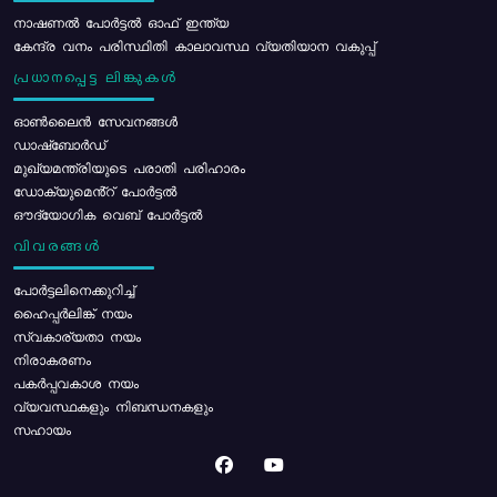
നാഷണൽ പോർട്ടൽ ഓഫ് ഇന്ത്യ
കേന്ദ്ര വനം പരിസ്ഥിതി കാലാവസ്ഥ വ്യതിയാന വകുപ്പ്
പ്രധാനപ്പെട്ട ലിങ്കുകൾ
ഓൺലൈൻ സേവനങ്ങൾ
ഡാഷ്ബോർഡ്
മുഖ്യമന്ത്രിയുടെ പരാതി പരിഹാരം
ഡോക്യുമെൻ്റ് പോർട്ടൽ
ഔദ്യോഗിക വെബ് പോർട്ടൽ
വിവരങ്ങൾ
പോര്‍ട്ടലിനെക്കുറിച്ച്
ഹൈപ്പർലിങ്ക് നയം
സ്വകാര്യതാ നയം
നിരാകരണം
പകർപ്പവകാശ നയം
വ്യവസ്ഥകളും നിബന്ധനകളും
സഹായം