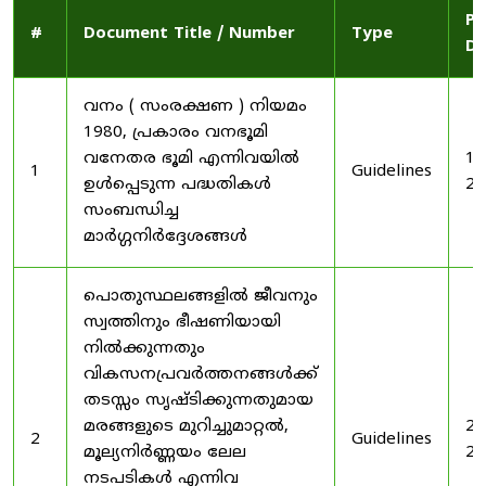
Pu
#
Document Title / Number
Type
Da
വനം ( സംരക്ഷണ ) നിയമം
1980, പ്രകാരം വനഭൂമി
വനേതര ഭൂമി എന്നിവയിൽ
19
1
Guidelines
ഉൾപ്പെടുന്ന പദ്ധതികൾ
20
സംബന്ധിച്ച
മാർഗ്ഗനിർദ്ദേശങ്ങൾ
പൊതുസ്ഥലങ്ങളിൽ ജീവനും
സ്വത്തിനും ഭീഷണിയായി
നിൽക്കുന്നതും
വികസനപ്രവർത്തനങ്ങൾക്ക്
തടസ്സം സൃഷ്ടിക്കുന്നതുമായ
മരങ്ങളുടെ മുറിച്ചുമാറ്റൽ,
20
2
Guidelines
മൂല്യനിർണ്ണയം ലേല
20
നടപടികൾ എന്നിവ