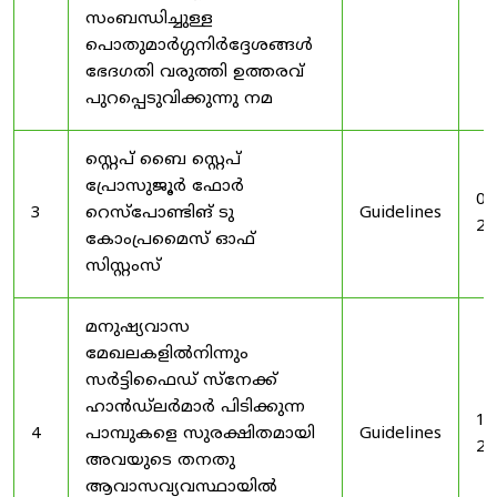
സംബന്ധിച്ചുള്ള
പൊതുമാർഗ്ഗനിർദ്ദേശങ്ങൾ
ഭേദഗതി വരുത്തി ഉത്തരവ്
പുറപ്പെടുവിക്കുന്നു നമ
സ്റ്റെപ് ബൈ സ്റ്റെപ്
പ്രോസുജൂർ ഫോർ
03
3
റെസ്‌പോണ്ടിങ് ടു
Guidelines
20
കോംപ്രമൈസ് ഓഫ്
സിസ്റ്റംസ്
മനുഷ്യവാസ
മേഖലകളിൽനിന്നും
സർട്ടിഫൈഡ് സ്നേക്ക്
ഹാൻഡ്‌ലർമാർ പിടിക്കുന്ന
19
4
പാമ്പുകളെ സുരക്ഷിതമായി
Guidelines
20
അവയുടെ തനതു
ആവാസവ്യവസ്ഥായിൽ