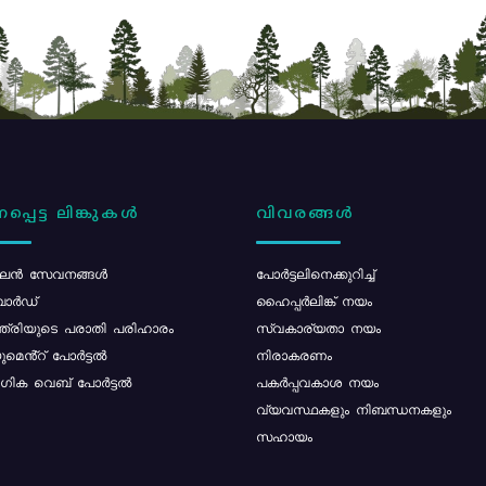
പ്പെട്ട ലിങ്കുകൾ
വിവരങ്ങൾ
ൻ സേവനങ്ങൾ
പോര്‍ട്ടലിനെക്കുറിച്ച്
ോർഡ്
ഹൈപ്പർലിങ്ക് നയം
്ത്രിയുടെ പരാതി പരിഹാരം
സ്വകാര്യതാ നയം
മെൻ്റ് പോർട്ടൽ
നിരാകരണം
ിക വെബ് പോർട്ടൽ
പകർപ്പവകാശ നയം
വ്യവസ്ഥകളും നിബന്ധനകളും
സഹായം