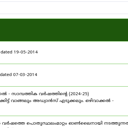
 dated 19-05-2014
dated 07-03-2014
ൽ - സാമ്പത്തിക വർഷത്തിന്റെ (2024-25)
ട്ട് വാങ്ങലും അഡ്വാൻസ് എടുക്കലും. ഒഴിവാക്കൽ -
025 വർഷത്തെ പൊതുസ്ഥലംമാറ്റം ഓൺലൈനായി നടത്തുന്നത