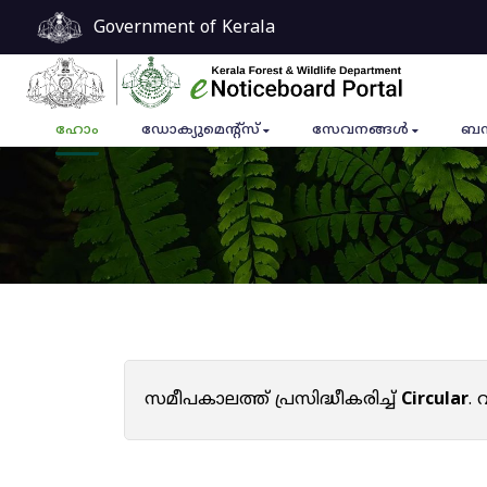
Government of Kerala
ഹോം
ഡോക്യുമെൻ്റ്സ്
സേവനങ്ങൾ
ബന
സമീപകാലത്ത് പ്രസിദ്ധീകരിച്ച്
Circular
.