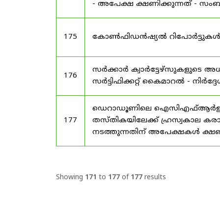
- അപേക്ഷ ക്ഷണിക്കുന്നത് - സംബന്
175
കോൺഫിഡൻഷ്യൽ റിപോർട്ടുകൾ സമർപ
സർക്കാർ ക്വാർട്ടേഴ്സുകളുടെ
176
സർട്ടിഫിക്കറ്റ് കൈമാറൽ - നിർദ്ദ
ഡെറാഡൂണിലെ ഐസിഎഫ്ആർഇ ആസ്ഥ
177
തസ്തികയിലേക്ക് ഹ്രസ്വകാല കര
നടത്തുന്നതിന് അപേക്ഷകൾ ക്ഷണിക
Showing
171
to
177
of
177
results