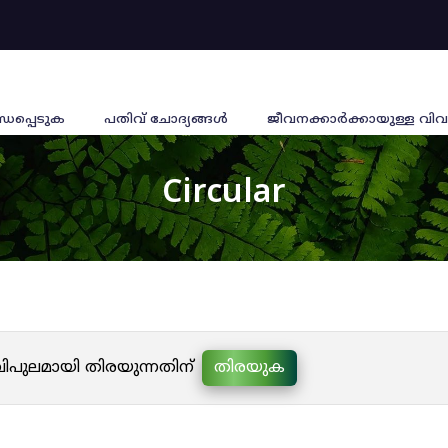
്ധപ്പെടുക
പതിവ് ചോദ്യങ്ങൾ
ജീവനക്കാര്‍ക്കായുള്ള വിവ
Circular
 വിപുലമായി തിരയുന്നതിന്
തിരയുക