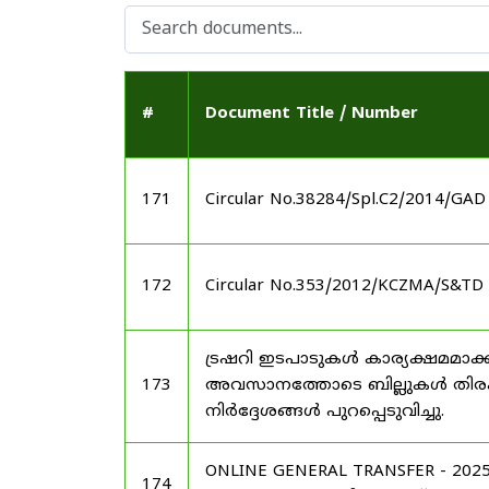
#
Document Title / Number
171
Circular No.38284/Spl.C2/2014/GAD
172
Circular No.353/2012/KCZMA/S&TD 
ട്രഷറി ഇടപാടുകൾ കാര്യക്ഷമമാക്ക
173
അവസാനത്തോടെ ബില്ലുകൾ തിരക്കി
നിർദ്ദേശങ്ങൾ പുറപ്പെടുവിച്ചു.
ONLINE GENERAL TRANSFER - 2
174