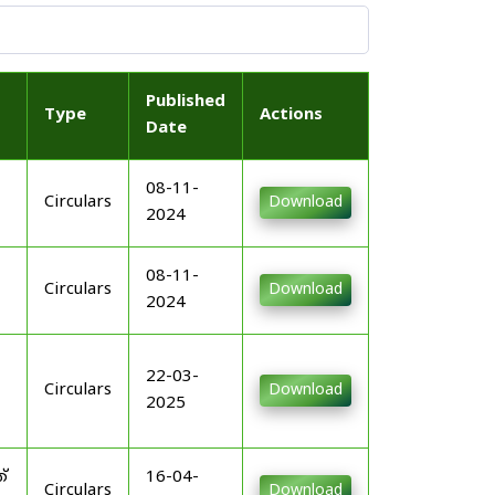
Published
Type
Actions
Date
08-11-
Circulars
Download
2024
08-11-
Circulars
Download
2024
22-03-
Circulars
Download
2025
്
16-04-
Circulars
Download