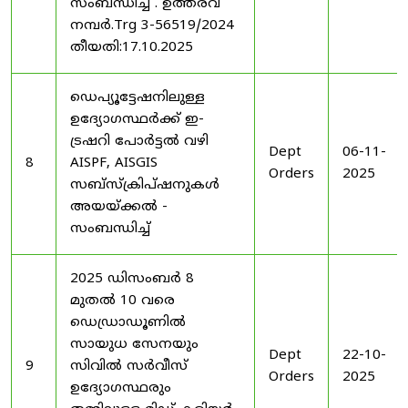
സംബന്ധിച്ച് . ഉത്തരവ്
നമ്പർ.Trg 3-56519/2024
തീയതി:17.10.2025
ഡെപ്യൂട്ടേഷനിലുള്ള
ഉദ്യോഗസ്ഥർക്ക് ഇ-
ട്രഷറി പോർട്ടൽ വഴി
Dept
06-11-
8
AISPF, AISGIS
Orders
2025
സബ്‌സ്‌ക്രിപ്‌ഷനുകൾ
അയയ്ക്കൽ -
സംബന്ധിച്ച്
2025 ഡിസംബർ 8
മുതൽ 10 വരെ
ഡെഡ്രാഡൂണിൽ
സായുധ സേനയും
Dept
22-10-
9
സിവിൽ സർവീസ്
Orders
2025
ഉദ്യോഗസ്ഥരും