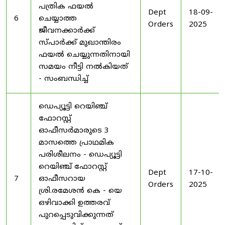
പത്രിക ഫയൽ
Dept
18-09-
6
ചെയ്യാത്ത
Orders
2025
ജീവനക്കാർക്ക്
സ്പാർക്ക് മുഖാന്തിരം
ഫയൽ ചെയ്യുന്നതിനായി
സമയം നീട്ടി നൽകിയത്
- സംബന്ധിച്ച്
ഡെപ്യൂട്ടി റെയിഞ്ച്
ഫോറസ്റ്റ്
ഓഫീസർമാരുടെ 3
മാസത്തെ പ്രാഥമിക
പരിശീലനം - ഡെപ്യൂട്ടി
റെയിഞ്ച് ഫോറസ്റ്റ്
Dept
17-10-
7
ഓഫീസറായ
Orders
2025
ശ്രി.രമേശൻ കെ - യെ
ഒഴിവാക്കി ഉത്തരവ്
പുറപ്പെടുവിക്കുന്നത്