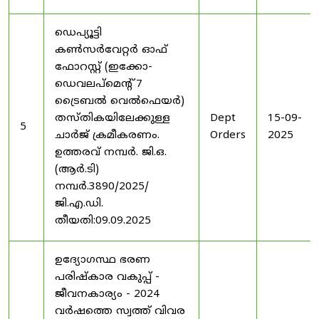
ഡെപ്യൂട്ടി
കൺസർവേറ്റർ ഓഫ്
ഫോറസ്റ്റ് (ഇക്കോ-
ഡെവലപ്മെന്റ് 7
ട്രൈബൽ വെൽഫെയർ)
തസ്തികയിലേക്കുള്ള
Dept
15-09-
5
ചാർജ് ക്രമീകരണം.
Orders
2025
ഉത്തരവ് നമ്പർ. ജി.ഒ.
(ആർ.ടി)
നമ്പർ.3890/2025/
ജി.എ.ഡി.
തീയതി:09.09.2025
ഉദ്യോഗസ്ഥ ഭരണ
പരിഷ്കാര വകുപ്പ് -
ജീവനകാര്യം - 2024
വർഷത്തെ സ്വത്ത് വിവര