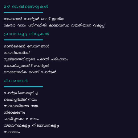
മറ്റ് വെബ്സൈറ്റുകൾ
നാഷണൽ പോർട്ടൽ ഓഫ് ഇന്ത്യ
കേന്ദ്ര വനം പരിസ്ഥിതി കാലാവസ്ഥ വ്യതിയാന വകുപ്പ്
പ്രധാനപ്പെട്ട ലിങ്കുകൾ
ഓൺലൈൻ സേവനങ്ങൾ
ഡാഷ്ബോർഡ്
മുഖ്യമന്ത്രിയുടെ പരാതി പരിഹാരം
ഡോക്യുമെൻ്റ് പോർട്ടൽ
ഔദ്യോഗിക വെബ് പോർട്ടൽ
വിവരങ്ങൾ
പോര്‍ട്ടലിനെക്കുറിച്ച്
ഹൈപ്പർലിങ്ക് നയം
സ്വകാര്യതാ നയം
നിരാകരണം
പകർപ്പവകാശ നയം
വ്യവസ്ഥകളും നിബന്ധനകളും
സഹായം