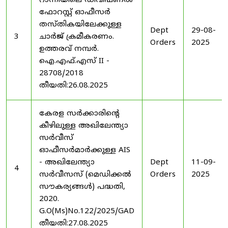
റാന്നിയിലെ ഡിവിഷണൽ
ഫോറസ്റ്റ് ഓഫീസർ
തസ്തികയിലേക്കുള്ള
Dept
29-08-
3
ചാർജ് ക്രമീകരണം.
Orders
2025
ഉത്തരവ് നമ്പർ.
ഐ.എഫ്.എസ് II -
28708/2018
തീയതി:26.08.2025
കേരള സർക്കാരിന്റെ
കീഴിലുള്ള അഖിലേന്ത്യാ
സർവീസ്
ഓഫീസർമാർക്കുള്ള AIS
- അഖിലേന്ത്യാ
Dept
11-09-
4
സർവീസസ് (മെഡിക്കൽ
Orders
2025
സൗകര്യങ്ങൾ) പദ്ധതി,
2020.
G.O(Ms)No.122/2025/GAD
തീയതി:27.08.2025