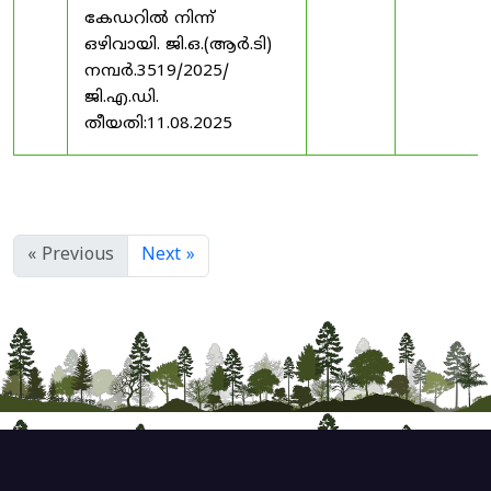
കേഡറിൽ നിന്ന്
ഒഴിവായി. ജി.ഒ.(ആർ.ടി)
നമ്പർ.3519/2025/
ജി.എ.ഡി.
തീയതി:11.08.2025
« Previous
Next »