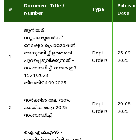
Document Title /
Published
#
Type
Number
Date
ജൂനിയർ
സൂപ്രണ്ടുമാർക്ക്
റേഷ്യോ പ്രൊമോഷൻ
അനുവദിച്ച് ഉത്തരവ്
Dept
25-09-
1
പുറപ്പെടുവിക്കുന്നത് -
Orders
2025
സംബന്ധിച്ച് .നമ്പർ.ഇ3-
1524/2023
തീയതി:24.09.2025
സർക്കിൾ തല വനം
Dept
20-08-
2
കായിക മേള 2025 -
Orders
2025
സംബന്ധിച്ച്
ഐ.എഫ്.എസ് -