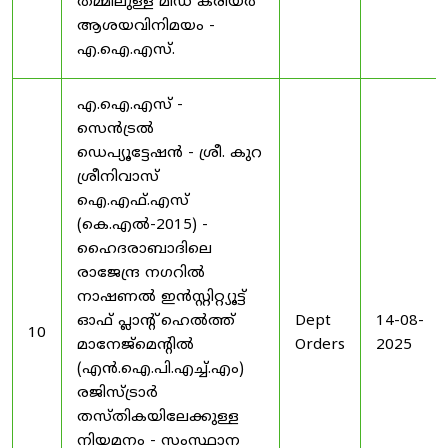
തമ്മിലുള്ള മിഡ് കരിയർ
ആശയവിനിമയം -
എ.ഐ.എസ്.
എ.ഐ.എസ് -
സെൻട്രൽ
ഡെപ്യൂട്ടേഷൻ - ശ്രീ. കുറ
ശ്രീനിവാസ്
ഐ.എഫ്.എസ്
(കെ.എൽ-2015) -
ഹൈദരാബാദിലെ
രാജേന്ദ്ര നഗറിൽ
നാഷണൽ ഇൻസ്റ്റിറ്റ്യൂട്ട്
ഓഫ് പ്ലാന്റ് ഹെൽത്ത്
Dept
14-08-
10
മാനേജ്‌മെന്റിൽ
Orders
2025
(എൻ.ഐ.പി.എച്ച്.എം)
രജിസ്ട്രാർ
തസ്തികയിലേക്കുള്ള
നിയമനം - സംസ്ഥാന