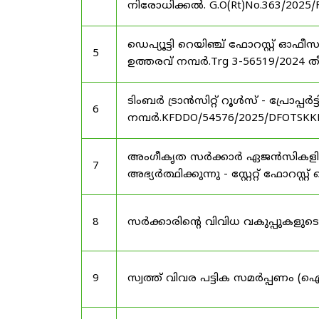
നിരോധിക്കൽ. G.O(Rt)No.363/2025/
ഡെപ്യൂട്ടി റെയിഞ്ച് ഫോറസ്റ്റ് ഓ
5
ഉത്തരവ് നമ്പർ.Trg 3-56519/2024 ത
ടിംബർ ട്രാൻസിറ്റ് റൂൾസ് - പ്രോപ്പ
6
നമ്പർ.KFDDO/54576/2025/DFOTSKKD
അംഗീകൃത സർക്കാർ ഏജൻസികളിൽ 
7
അഭ്യർത്ഥിക്കുന്നു - സ്റ്റേറ്റ് ഫോറസ്റ്റ് 
8
സർക്കാരിന്റെ വിവിധ വകുപ്പുകള
9
സ്വത്ത് വിവര പട്ടിക സമർപ്പണം