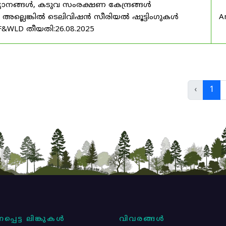
യാനങ്ങൾ, കടുവ സംരക്ഷണ കേന്ദ്രങ്ങൾ
മ അല്ലെങ്കിൽ ടെലിവിഷൻ സീരിയൽ ഷൂട്ടിംഗുകൾ
A
F&WLD തീയതി:26.08.2025
‹
1
പ്പെട്ട ലിങ്കുകൾ
വിവരങ്ങൾ