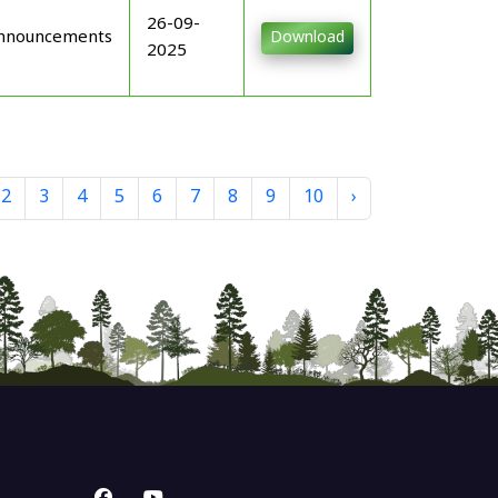
26-09-
nnouncements
Download
2025
2
3
4
5
6
7
8
9
10
›