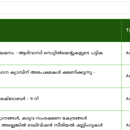
T
 നിയമനം - ആദിവാസി സെറ്റിൽമെന്റുകളുടെ പട്ടിക
A
ഠന ക്യാമ്പിന് അപേക്ഷകൾ ക്ഷണിക്കുന്നു -
A
 ഒക്ടോബർ - 9 ന്
A
യാനങ്ങൾ, കടുവ സംരക്ഷണ കേന്ദ്രങ്ങൾ
മ അല്ലെങ്കിൽ ടെലിവിഷൻ സീരിയൽ ഷൂട്ടിംഗുകൾ
A