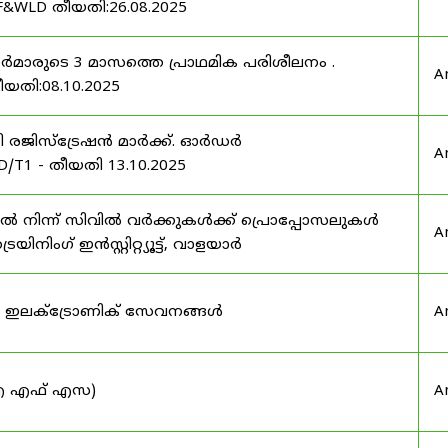
F&WLD തീയതി:26.08.2025
ഫീസർമാരുടെ 3 മാസത്തെ പ്രാഥമിക പരിശീലനം .
A
ീയതി:08.10.2025
ർട്ടി രജിസ്ട്രേഷൻ മാർക്ക്. ഓർഡർ
A
/T1 - തീയതി 13.10.2025
നിന്ന് സിവിൽ വർക്കുകൾക്ക് പ്രൊപ്പോസലുകൾ
A
ട്രെയിനിംഗ് ഇൻസ്റ്റിറ്റ്യൂട്ട്, വാളയാർ
ുടെ ഇലക്ട്രോണിക് സേവനങ്ങൾ
A
 (ഐ എഫ് എസ)
A