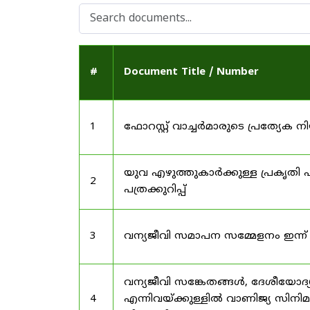
#
Document Title / Number
1
ഫോറസ്റ്റ് വാച്ചർമാരുടെ പ്രത്യേക
യുവ എഴുത്തുകാർക്കുള്ള പ്രകൃതി പ
2
പത്രക്കുറിപ്പ്
3
വന്യജീവി സമാപന സമ്മേളനം ഇന്ന്
വന്യജീവി സങ്കേതങ്ങൾ, ദേശീയോദ്
4
എന്നിവയ്ക്കുള്ളിൽ വാണിജ്യ സിനി