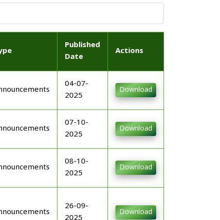
Published
ype
Actions
Date
04-07-
nnouncements
Download
2025
07-10-
nnouncements
Download
2025
08-10-
nnouncements
Download
2025
26-09-
nnouncements
Download
2025