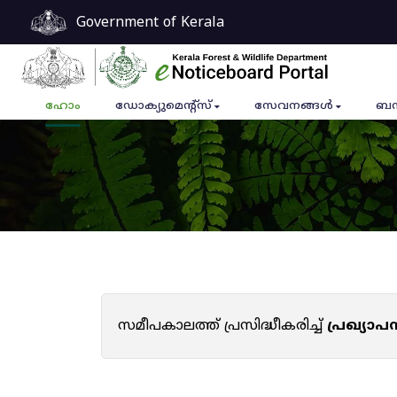
Government of Kerala
ഹോം
ഡോക്യുമെൻ്റ്സ്
സേവനങ്ങൾ
ബന
സമീപകാലത്ത് പ്രസിദ്ധീകരിച്ച്
പ്രഖ്യാ