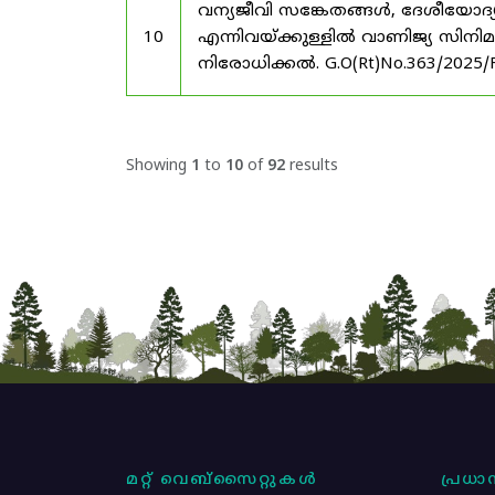
വന്യജീവി സങ്കേതങ്ങൾ, ദേശീയോദ്
10
എന്നിവയ്ക്കുള്ളിൽ വാണിജ്യ സിനി
നിരോധിക്കൽ. G.O(Rt)No.363/2025/
Showing
1
to
10
of
92
results
മറ്റ് വെബ്സൈറ്റുകൾ
പ്രധാന