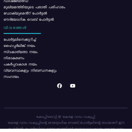
ഡാഷ്ബോർഡ്
മുഖ്യമന്ത്രിയുടെ പരാതി പരിഹാരം
ഡോക്യുമെൻ്റ് പോർട്ടൽ
ഔദ്യോഗിക വെബ് പോർട്ടൽ
വിവരങ്ങൾ
പോര്‍ട്ടലിനെക്കുറിച്ച്
ഹൈപ്പർലിങ്ക് നയം
സ്വകാര്യതാ നയം
നിരാകരണം
പകർപ്പവകാശ നയം
വ്യവസ്ഥകളും നിബന്ധനകളും
സഹായം
കോപ്പിറൈറ്റ് @ കേരള വനം വകുപ്പ്.
കേരള വനം വകുപ്പിന്റെ ഔദ്യോഗിക വെബ്-പോർട്ടലിന്റെ ഭാഗമാണ് ഈ
പോർട്ടൽ. പോർട്ടലിലെ ഉള്ളടക്കത്തിന്റെ ഉടമസ്ഥാവകാശം കേരള വനം