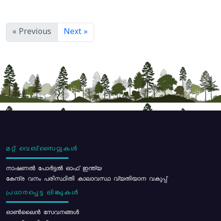
« Previous
Next »
മറ്റ് വെബ്സൈറ്റുകൾ
നാഷണൽ പോർട്ടൽ ഓഫ് ഇന്ത്യ
കേന്ദ്ര വനം പരിസ്ഥിതി കാലാവസ്ഥ വ്യതിയാന വകുപ്പ്
പ്രധാനപ്പെട്ട ലിങ്കുകൾ
ഓൺലൈൻ സേവനങ്ങൾ