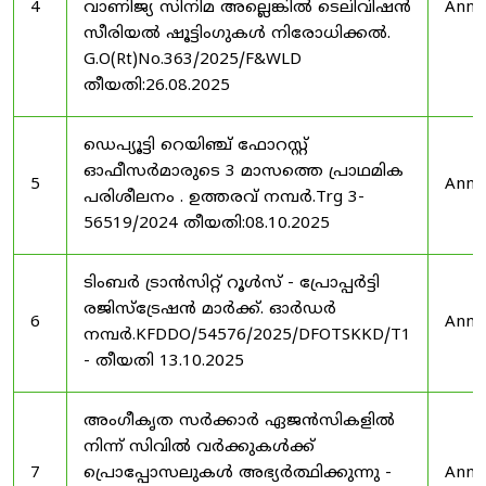
4
വാണിജ്യ സിനിമ അല്ലെങ്കിൽ ടെലിവിഷൻ
Anno
സീരിയൽ ഷൂട്ടിംഗുകൾ നിരോധിക്കൽ.
G.O(Rt)No.363/2025/F&WLD
തീയതി:26.08.2025
ഡെപ്യൂട്ടി റെയിഞ്ച് ഫോറസ്റ്റ്
ഓഫീസർമാരുടെ 3 മാസത്തെ പ്രാഥമിക
5
Anno
പരിശീലനം . ഉത്തരവ് നമ്പർ.Trg 3-
56519/2024 തീയതി:08.10.2025
ടിംബർ ട്രാൻസിറ്റ് റൂൾസ് - പ്രോപ്പർട്ടി
രജിസ്ട്രേഷൻ മാർക്ക്. ഓർഡർ
6
Anno
നമ്പർ.KFDDO/54576/2025/DFOTSKKD/T1
- തീയതി 13.10.2025
അംഗീകൃത സർക്കാർ ഏജൻസികളിൽ
നിന്ന് സിവിൽ വർക്കുകൾക്ക്
7
പ്രൊപ്പോസലുകൾ അഭ്യർത്ഥിക്കുന്നു -
Anno