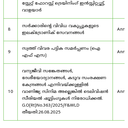
സ്റ്റേറ്റ് ഫോറസ്റ്റ് ട്രെയിനിംഗ് ഇൻസ്റ്റിറ്റ്യൂട്ട്,
വാളയാർ
സർക്കാരിന്റെ വിവിധ വകുപ്പുകളുടെ
8
Anno
ഇലക്ട്രോണിക് സേവനങ്ങൾ
സ്വത്ത് വിവര പട്ടിക സമർപ്പണം (ഐ
9
Anno
എഫ് എസ)
വന്യജീവി സങ്കേതങ്ങൾ,
ദേശീയോദ്യാനങ്ങൾ, കടുവ സംരക്ഷണ
കേന്ദ്രങ്ങൾ എന്നിവയ്ക്കുള്ളിൽ
10
വാണിജ്യ സിനിമ അല്ലെങ്കിൽ ടെലിവിഷൻ
Anno
സീരിയൽ ഷൂട്ടിംഗുകൾ നിരോധിക്കൽ.
G.O(Rt)No.363/2025/F&WLD
തീയതി:26.08.2025