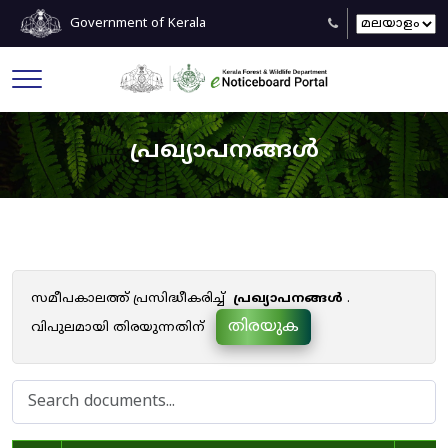
Government of Kerala
പ്രഖ്യാപനങ്ങൾ
സമീപകാലത്ത് പ്രസിദ്ധീകരിച്ച്
പ്രഖ്യാപനങ്ങൾ
.
തിരയുക
വിപുലമായി തിരയുന്നതിന്