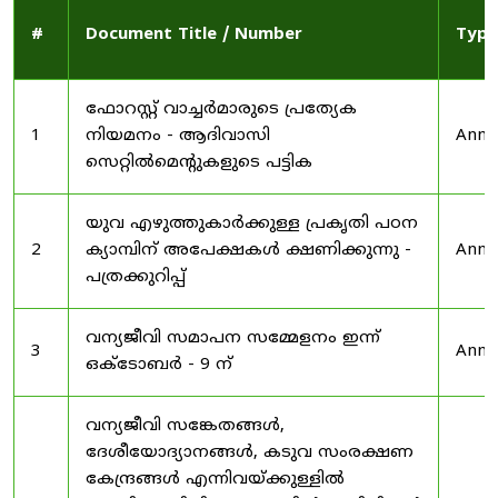
#
Document Title / Number
Type
ഫോറസ്റ്റ് വാച്ചർമാരുടെ പ്രത്യേക
1
നിയമനം - ആദിവാസി
Anno
സെറ്റിൽമെന്റുകളുടെ പട്ടിക
യുവ എഴുത്തുകാർക്കുള്ള പ്രകൃതി പഠന
2
ക്യാമ്പിന് അപേക്ഷകൾ ക്ഷണിക്കുന്നു -
Anno
പത്രക്കുറിപ്പ്
വന്യജീവി സമാപന സമ്മേളനം ഇന്ന്
3
Anno
ഒക്ടോബർ - 9 ന്
വന്യജീവി സങ്കേതങ്ങൾ,
ദേശീയോദ്യാനങ്ങൾ, കടുവ സംരക്ഷണ
കേന്ദ്രങ്ങൾ എന്നിവയ്ക്കുള്ളിൽ