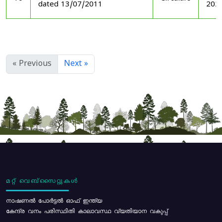
dated 13/07/2011
202
« Previous
Next »
മറ്റ് വെബ്സൈറ്റുകൾ
നാഷണൽ പോർട്ടൽ ഓഫ് ഇന്ത്യ
കേന്ദ്ര വനം പരിസ്ഥിതി കാലാവസ്ഥ വ്യതിയാന വകുപ്പ്