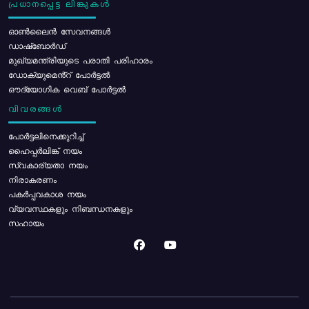
പ്രധാനപ്പെട്ട ലിങ്കുകൾ
ഓൺലൈൻ സേവനങ്ങൾ
ഡാഷ്ബോർഡ്
മുഖ്യമന്ത്രിയുടെ പരാതി പരിഹാരം
ഡോക്യുമെൻ്റ് പോർട്ടൽ
ഔദ്യോഗിക വെബ് പോർട്ടൽ
വിവരങ്ങൾ
പോര്‍ട്ടലിനെക്കുറിച്ച്
ഹൈപ്പർലിങ്ക് നയം
സ്വകാര്യതാ നയം
നിരാകരണം
പകർപ്പവകാശ നയം
വ്യവസ്ഥകളും നിബന്ധനകളും
സഹായം