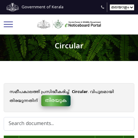
Government of Kerala
Circular
സമീപകാലത്ത് പ്രസിദ്ധീകരിച്ച്
Circular
. വിപുലമായി
തിരയുക
തിരയുന്നതിന്