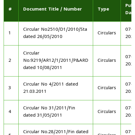
Publ
#
Document Title / Number
Type
Dat
Circular No2510/D1/2010/Sta
07-1
1
Circulars
dated 26/05/2010
202
Circular
07-1
2
No.9219/AR12/1/2011/P&ARD
Circulars
202
dated 10/08/2011
Circular No 4/2011 dated
07-1
3
Circulars
21.03.2011
202
Circular No 31/2011/Fin
07-1
4
Circulars
dated 31/05/2011
202
Circular No.28/2011/Fin dated
07-1