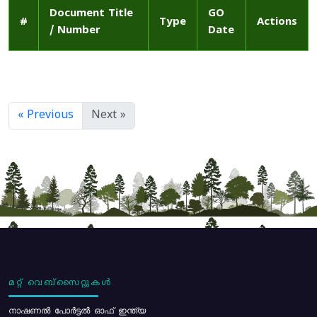
Document Title
GO
#
Type
Actions
/ Number
Date
« Previous
Next »
മറ്റ് വെബ്സൈറ്റുകൾ
നാഷണൽ പോർട്ടൽ ഓഫ് ഇന്ത്യ