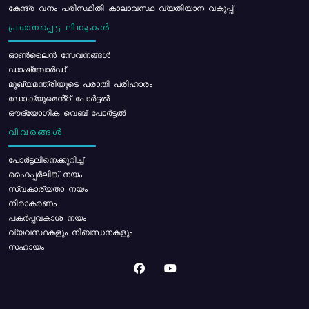
കേന്ദ്ര വനം പരിസ്ഥിതി കാലാവസ്ഥ വ്യതിയാന വകുപ്പ്
പ്രധാനപ്പെട്ട ലിങ്കുകൾ
ഓൺലൈൻ സേവനങ്ങൾ
ഡാഷ്ബോർഡ്
മുഖ്യമന്ത്രിയുടെ പരാതി പരിഹാരം
ഡോക്യുമെൻ്റ് പോർട്ടൽ
ഔദ്യോഗിക വെബ് പോർട്ടൽ
വിവരങ്ങൾ
പോര്‍ട്ടലിനെക്കുറിച്ച്
ഹൈപ്പർലിങ്ക് നയം
സ്വകാര്യതാ നയം
നിരാകരണം
പകർപ്പവകാശ നയം
വ്യവസ്ഥകളും നിബന്ധനകളും
സഹായം