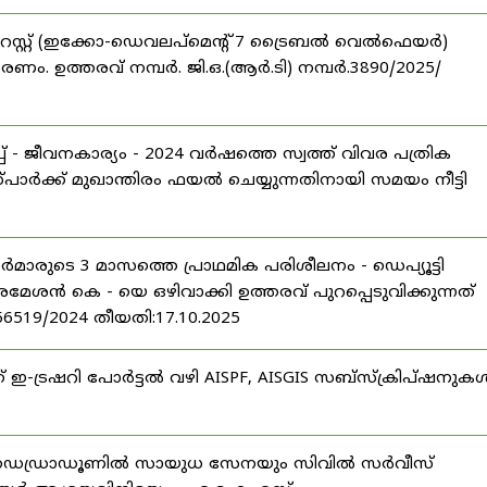
റസ്റ്റ് (ഇക്കോ-ഡെവലപ്മെന്റ് 7 ട്രൈബൽ വെൽഫെയർ)
ണം. ഉത്തരവ് നമ്പർ. ജി.ഒ.(ആർ.ടി) നമ്പർ.3890/2025/
 - ജീവനകാര്യം - 2024 വർഷത്തെ സ്വത്ത് വിവര പത്രിക
പാർക്ക് മുഖാന്തിരം ഫയൽ ചെയ്യുന്നതിനായി സമയം നീട്ടി
ീസർമാരുടെ 3 മാസത്തെ പ്രാഥമിക പരിശീലനം - ഡെപ്യൂട്ടി
രമേശൻ കെ - യെ ഒഴിവാക്കി ഉത്തരവ് പുറപ്പെടുവിക്കുന്നത്
-56519/2024 തീയതി:17.10.2025
് ഇ-ട്രഷറി പോർട്ടൽ വഴി AISPF, AISGIS സബ്‌സ്‌ക്രിപ്‌ഷനുക
 ഡെഡ്രാഡൂണിൽ സായുധ സേനയും സിവിൽ സർവീസ്