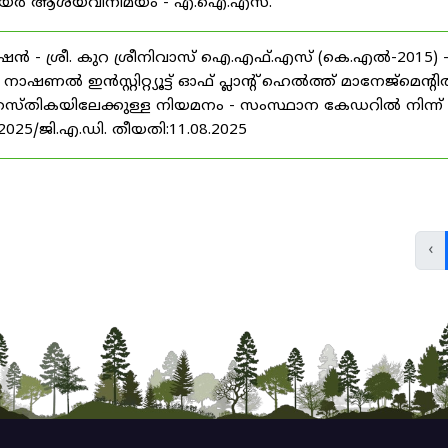
് കരിയർ ആശയവിനിമയം - എ.ഐ.എസ്.
ൻ - ശ്രീ. കുറ ശ്രീനിവാസ് ഐ.എഫ്.എസ് (കെ.എൽ-2015) 
ൽ ഇൻസ്റ്റിറ്റ്യൂട്ട് ഓഫ് പ്ലാന്റ് ഹെൽത്ത് മാനേജ്‌മെന്റ
 തസ്തികയിലേക്കുള്ള നിയമനം - സംസ്ഥാന കേഡറിൽ നിന്ന്
/2025/ജി.എ.ഡി. തീയതി:11.08.2025
‹