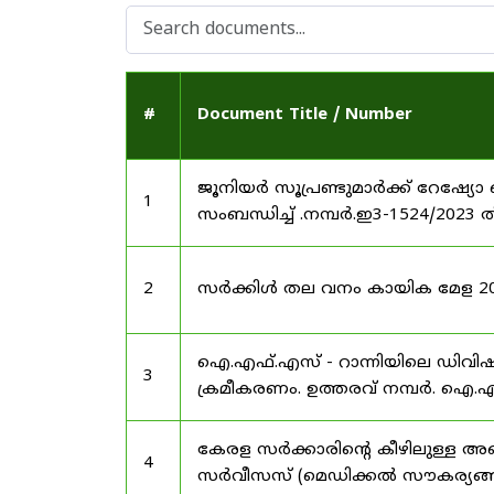
#
Document Title / Number
ജൂനിയർ സൂപ്രണ്ടുമാർക്ക് റേഷ്യോ 
1
സംബന്ധിച്ച് .നമ്പർ.ഇ3-1524/2023 
2
സർക്കിൾ തല വനം കായിക മേള 2025
ഐ.എഫ്.എസ് - റാന്നിയിലെ ഡിവി
3
ക്രമീകരണം. ഉത്തരവ് നമ്പർ. ഐ.എഫ
കേരള സർക്കാരിന്റെ കീഴിലുള്ള അഖ
4
സർവീസസ് (മെഡിക്കൽ സൗകര്യങ്ങൾ) 