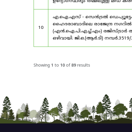
ഉദ്യോഗസ്ഥരും തമ്മിലുള്ള മിഡ
എ.ഐ.എസ് - സെൻട്രൽ ഡെപ്യൂട്ടേഷ
ഹൈദരാബാദിലെ രാജേന്ദ്ര നഗറിൽ നാഷണ
10
(എൻ.ഐ.പി.എച്ച്.എം) രജിസ്ട്രാർ
ഒഴിവായി. ജി.ഒ.(ആർ.ടി) നമ്പർ.3519
Showing
1
to
10
of
89
results