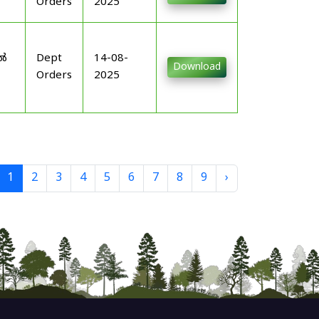
Orders
2025
-
ിൽ
Dept
14-08-
Download
Orders
2025
1
2
3
4
5
6
7
8
9
›