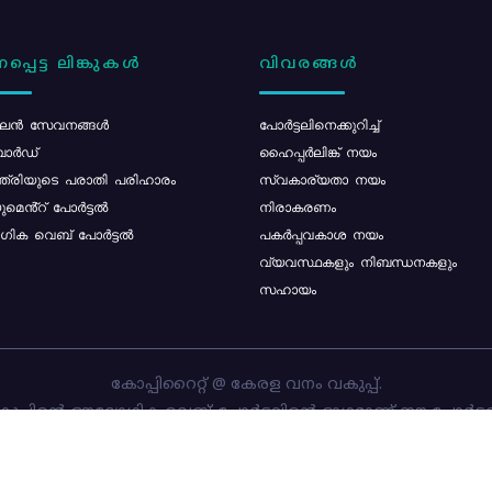
പ്പെട്ട ലിങ്കുകൾ
വിവരങ്ങൾ
ൻ സേവനങ്ങൾ
പോര്‍ട്ടലിനെക്കുറിച്ച്
ോർഡ്
ഹൈപ്പർലിങ്ക് നയം
്ത്രിയുടെ പരാതി പരിഹാരം
സ്വകാര്യതാ നയം
മെൻ്റ് പോർട്ടൽ
നിരാകരണം
ിക വെബ് പോർട്ടൽ
പകർപ്പവകാശ നയം
വ്യവസ്ഥകളും നിബന്ധനകളും
സഹായം
കോപ്പിറൈറ്റ് @ കേരള വനം വകുപ്പ്.
പ്പിന്റെ ഔദ്യോഗിക വെബ്-പോർട്ടലിന്റെ ഭാഗമാണ് ഈ പോർട്ട
ത്തിന്റെ ഉടമസ്ഥാവകാശം കേരള വനം വകുപ്പിനാണ്. പോർട്ടൽ 
ചെയ്തിട്ടുള്ളത്
സി-ഡിറ്റ്
ആണ്.