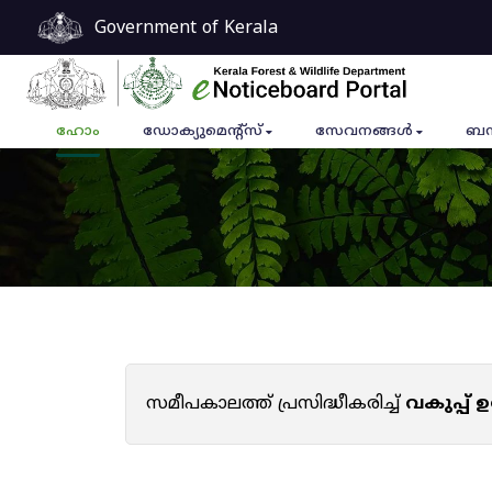
Government of Kerala
ഹോം
ഡോക്യുമെൻ്റ്സ്
സേവനങ്ങൾ
ബന
സമീപകാലത്ത് പ്രസിദ്ധീകരിച്ച്
വകുപ്പ്