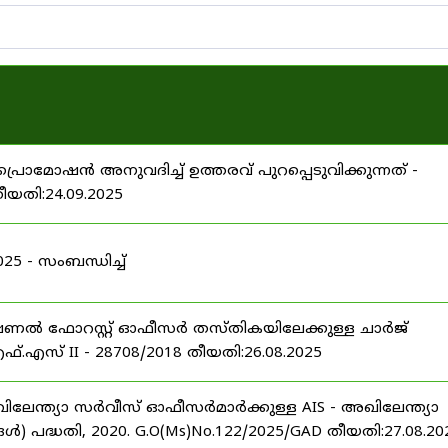
പ്രൊമോഷൻ അനുവദിച്ച് ഉത്തരവ് പുറപ്പെടുവിക്കുന്നത് -
തീയതി:24.09.2025
 - സംബന്ധിച്ച്
ഷണൽ ഫോറസ്റ്റ് ഓഫീസർ തസ്തികയിലേക്കുള്ള ചാർജ്
്.എസ് II - 28708/2018 തീയതി:26.08.2025
ിലേന്ത്യാ സർവീസ് ഓഫീസർമാർക്കുള്ള AIS - അഖിലേന്ത്യാ
പദ്ധതി, 2020. G.O(Ms)No.122/2025/GAD തീയതി:27.08.20