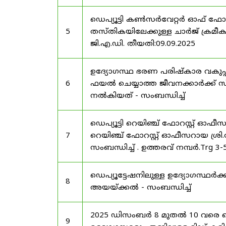
ഡെപ്യൂട്ടി കൺസർവേറ്റർ ഓഫ് ഫോ
5
തസ്തികയിലേക്കുള്ള ചാർജ് ക്രമീകര
ജി.എ.ഡി. തീയതി:09.09.2025
ഉദ്യോഗസ്ഥ ഭരണ പരിഷ്കാര വകുപ്പ്
6
ഫയൽ ചെയ്യാത്ത ജീവനക്കാർക്ക് സ്
നൽകിയത് - സംബന്ധിച്ച്
ഡെപ്യൂട്ടി റെയിഞ്ച് ഫോറസ്റ്റ് ഓഫ
7
റെയിഞ്ച് ഫോറസ്റ്റ് ഓഫീസറായ ശ്രി.
സംബന്ധിച്ച് . ഉത്തരവ് നമ്പർ.Trg 3
ഡെപ്യൂട്ടേഷനിലുള്ള ഉദ്യോഗസ്ഥർക്ക
8
അയയ്ക്കൽ - സംബന്ധിച്ച്
2025 ഡിസംബർ 8 മുതൽ 10 വരെ
9