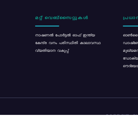
മറ്റ് വെബ്സൈറ്റുകൾ
പ്രധാന
നാഷണൽ പോർട്ടൽ ഓഫ് ഇന്ത്യ
ഓൺലൈ
കേന്ദ്ര വനം പരിസ്ഥിതി കാലാവസ്ഥ
ഡാഷ്ബ
വ്യതിയാന വകുപ്പ്
മുഖ്യമന
ഡോക്യു
ഔദ്യോഗ
കേരള വനം വകു
ഉള്ളടക്ക