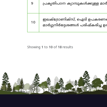
9
പ്രകൃതിപഠന ക്യാമ്പുകൾക്കുള്ള മാർ
ഇലക്‌ട്രോണിക്‌സ്, ഐടി ഉപകരണങ്
10
മാർഗ്ഗനിർദ്ദേശങ്ങൾ പരിഷ്‌കരിച്ച ഉ
Showing
1
to
10
of
18
results