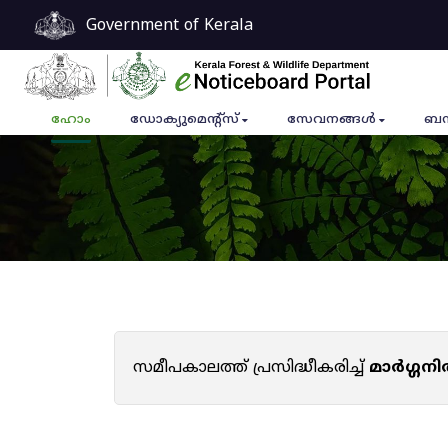
Government of Kerala
ഹോം
ഡോക്യുമെൻ്റ്സ്
സേവനങ്ങൾ
ബന
സമീപകാലത്ത് പ്രസിദ്ധീകരിച്ച്
മാർഗ്ഗനി