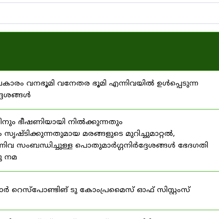
്രകാരം വനഭൂമി വനേതര ഭൂമി എന്നിവയിൽ ഉൾപ്പെടുന്ന
്ദേശങ്ങൾ
ിനും ഭീഷണിയായി നിൽക്കുന്നതും
ൃഷ്ടിക്കുന്നതുമായ മരങ്ങളുടെ മുറിച്ചുമാറ്റൽ,
നിവ സംബന്ധിച്ചുള്ള പൊതുമാർഗ്ഗനിർദ്ദേശങ്ങൾ ഭേദഗതി
നു നമ
ഫോർ റെസ്‌പോണ്ടിങ് ടു കോംപ്രമൈസ് ഓഫ് സിസ്റ്റംസ്