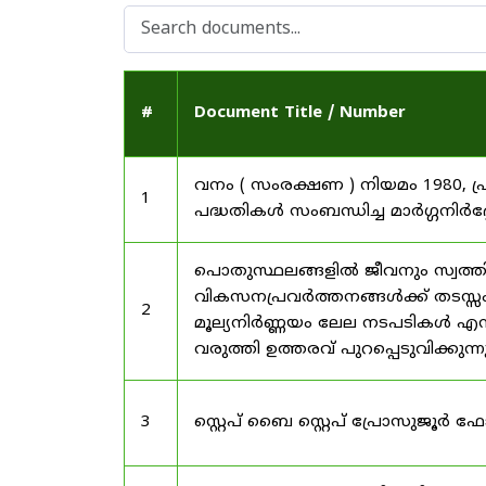
#
Document Title / Number
വനം ( സംരക്ഷണ ) നിയമം 1980, പ
1
പദ്ധതികൾ സംബന്ധിച്ച മാർഗ്ഗനിർദ
പൊതുസ്ഥലങ്ങളിൽ ജീവനും സ്വത്ത
വികസനപ്രവർത്തനങ്ങൾക്ക് തടസ്സം സ
2
മൂല്യനിർണ്ണയം ലേല നടപടികൾ എന്
വരുത്തി ഉത്തരവ് പുറപ്പെടുവിക്കുന്
3
സ്റ്റെപ് ബൈ സ്റ്റെപ് പ്രോസുജൂർ 