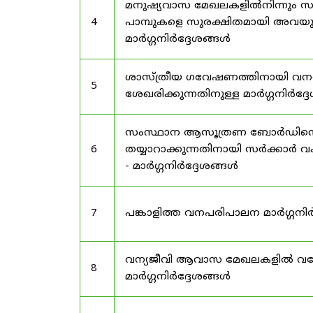
മനുഷ്യവാസ മേഖലകളിൽനിന്നും സർട
4
പാമ്പുകളെ സുരക്ഷിതമായി അവയു
മാർഗ്ഗനിർദ്ദേശങ്ങൾ
ശാസ്ത്രീയ ഗവേഷണത്തിനായി വന
5
ശേഖരിക്കുന്നതിനുള്ള മാർഗ്ഗനിർദ്
സംസ്ഥാന ആസൂത്രണ ബോർഡിൻ്റെ പി
6
തയ്യാറാക്കുന്നതിനായി സർക്കാ
- മാർഗ്ഗനിർദ്ദേശങ്ങൾ
7
പങ്കാളിത്ത വനപരിപാലന മാർഗ്ഗനിർ
വന്യജീവി ആവാസ മേഖലകളിൽ വനേത
8
മാർഗ്ഗനിർദ്ദേശങ്ങൾ