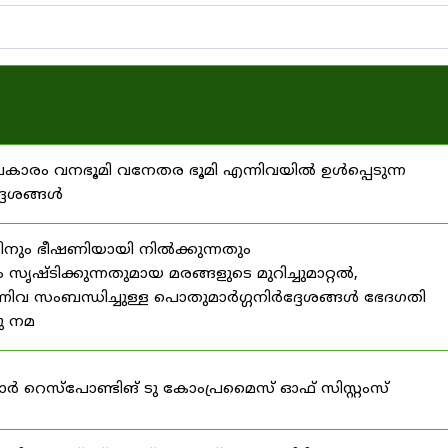
്രകാരം വനഭൂമി വനേതര ഭൂമി എന്നിവയിൽ ഉൾപ്പെടുന്ന
്ദേശങ്ങൾ
ിനും ഭീഷണിയായി നിൽക്കുന്നതും
ൃഷ്ടിക്കുന്നതുമായ മരങ്ങളുടെ മുറിച്ചുമാറ്റൽ,
നിവ സംബന്ധിച്ചുള്ള പൊതുമാർഗ്ഗനിർദ്ദേശങ്ങൾ ഭേദഗതി
നു നമ
ഫോർ റെസ്‌പോണ്ടിങ് ടു കോംപ്രമൈസ് ഓഫ് സിസ്റ്റംസ്