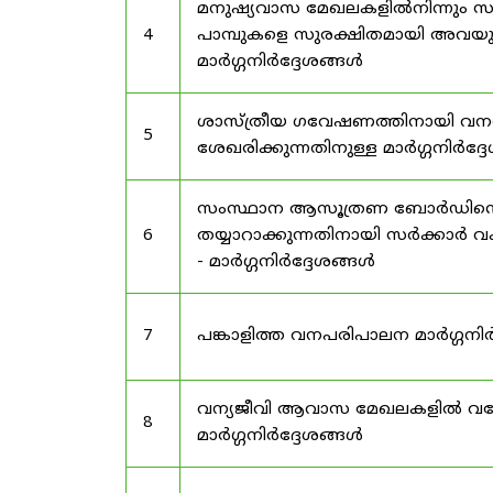
മനുഷ്യവാസ മേഖലകളിൽനിന്നും സർട
4
പാമ്പുകളെ സുരക്ഷിതമായി അവയു
മാർഗ്ഗനിർദ്ദേശങ്ങൾ
ശാസ്ത്രീയ ഗവേഷണത്തിനായി വന
5
ശേഖരിക്കുന്നതിനുള്ള മാർഗ്ഗനിർദ്
സംസ്ഥാന ആസൂത്രണ ബോർഡിൻ്റെ പി
6
തയ്യാറാക്കുന്നതിനായി സർക്കാ
- മാർഗ്ഗനിർദ്ദേശങ്ങൾ
7
പങ്കാളിത്ത വനപരിപാലന മാർഗ്ഗനിർ
വന്യജീവി ആവാസ മേഖലകളിൽ വനേത
8
മാർഗ്ഗനിർദ്ദേശങ്ങൾ