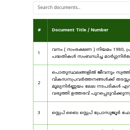
#
Document Title / Number
വനം ( സംരക്ഷണ ) നിയമം 1980, പ
1
പദ്ധതികൾ സംബന്ധിച്ച മാർഗ്ഗനിർദ
പൊതുസ്ഥലങ്ങളിൽ ജീവനും സ്വത്ത
വികസനപ്രവർത്തനങ്ങൾക്ക് തടസ്സം സ
2
മൂല്യനിർണ്ണയം ലേല നടപടികൾ എന്
വരുത്തി ഉത്തരവ് പുറപ്പെടുവിക്കുന്
3
സ്റ്റെപ് ബൈ സ്റ്റെപ് പ്രോസുജൂർ 