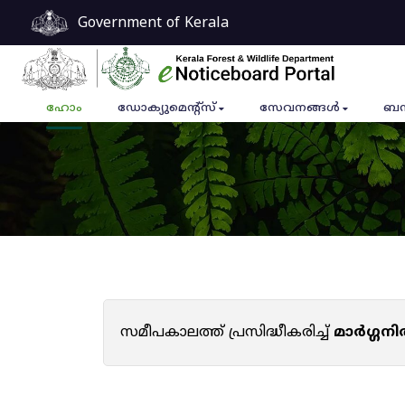
Government of Kerala
ഹോം
ഡോക്യുമെൻ്റ്സ്
സേവനങ്ങൾ
ബന
സമീപകാലത്ത് പ്രസിദ്ധീകരിച്ച്
മാർഗ്ഗനി