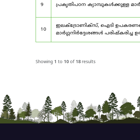
9
പ്രകൃതിപഠന ക്യാമ്പുകൾക്കുള്ള മാർ
ഇലക്‌ട്രോണിക്‌സ്, ഐടി ഉപകരണങ്
10
മാർഗ്ഗനിർദ്ദേശങ്ങൾ പരിഷ്‌കരിച്ച ഉ
Showing
1
to
10
of
18
results