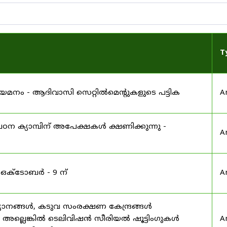
T
 നിയമനം - ആദിവാസി സെറ്റിൽമെന്റുകളുടെ പട്ടിക
A
ഠന ക്യാമ്പിന് അപേക്ഷകൾ ക്ഷണിക്കുന്നു -
A
 ഒക്ടോബർ - 9 ന്
A
യാനങ്ങൾ, കടുവ സംരക്ഷണ കേന്ദ്രങ്ങൾ
മ അല്ലെങ്കിൽ ടെലിവിഷൻ സീരിയൽ ഷൂട്ടിംഗുകൾ
A