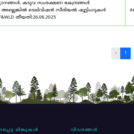
യാനങ്ങൾ, കടുവ സംരക്ഷണ കേന്ദ്രങ്ങൾ
മ അല്ലെങ്കിൽ ടെലിവിഷൻ സീരിയൽ ഷൂട്ടിംഗുകൾ
A
F&WLD തീയതി:26.08.2025
‹
1
പ്പെട്ട ലിങ്കുകൾ
വിവരങ്ങൾ