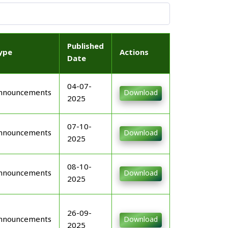
Published
ype
Actions
Date
04-07-
nnouncements
Download
2025
07-10-
nnouncements
Download
2025
08-10-
nnouncements
Download
2025
26-09-
nnouncements
Download
2025