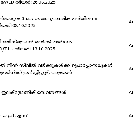
F&WLD തീയതി:26.08.2025
ഫീസർമാരുടെ 3 മാസത്തെ പ്രാഥമിക പരിശീലനം .
A
ീയതി:08.10.2025
ർട്ടി രജിസ്ട്രേഷൻ മാർക്ക്. ഓർഡർ
A
/T1 - തീയതി 13.10.2025
നിന്ന് സിവിൽ വർക്കുകൾക്ക് പ്രൊപ്പോസലുകൾ
A
ട്രെയിനിംഗ് ഇൻസ്റ്റിറ്റ്യൂട്ട്, വാളയാർ
ുടെ ഇലക്ട്രോണിക് സേവനങ്ങൾ
A
 (ഐ എഫ് എസ)
A