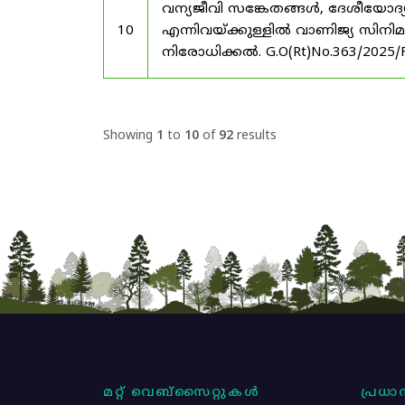
വന്യജീവി സങ്കേതങ്ങൾ, ദേശീയോദ്
10
എന്നിവയ്ക്കുള്ളിൽ വാണിജ്യ സിനി
നിരോധിക്കൽ. G.O(Rt)No.363/2025/
Showing
1
to
10
of
92
results
മറ്റ് വെബ്സൈറ്റുകൾ
പ്രധാന