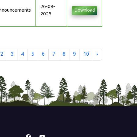
26-09-
nnouncements
Download
2025
2
3
4
5
6
7
8
9
10
›