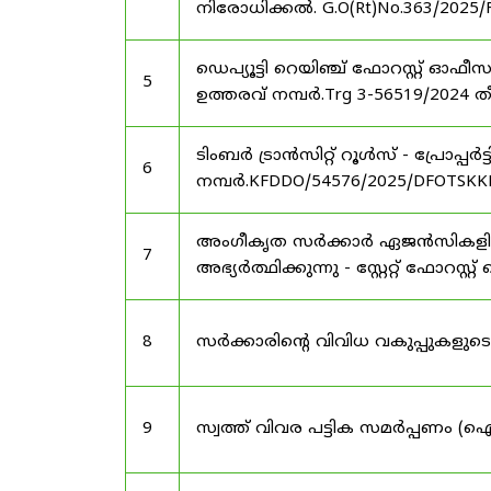
നിരോധിക്കൽ. G.O(Rt)No.363/2025/
ഡെപ്യൂട്ടി റെയിഞ്ച് ഫോറസ്റ്റ് ഓ
5
ഉത്തരവ് നമ്പർ.Trg 3-56519/2024 ത
ടിംബർ ട്രാൻസിറ്റ് റൂൾസ് - പ്രോപ്പ
6
നമ്പർ.KFDDO/54576/2025/DFOTSKKD
അംഗീകൃത സർക്കാർ ഏജൻസികളിൽ 
7
അഭ്യർത്ഥിക്കുന്നു - സ്റ്റേറ്റ് ഫോറസ്റ്റ് 
8
സർക്കാരിന്റെ വിവിധ വകുപ്പുകള
9
സ്വത്ത് വിവര പട്ടിക സമർപ്പണം