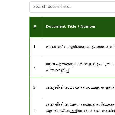
#
Document Title / Number
1
ഫോറസ്റ്റ് വാച്ചർമാരുടെ പ്രത്യേക
യുവ എഴുത്തുകാർക്കുള്ള പ്രകൃതി പ
2
പത്രക്കുറിപ്പ്
3
വന്യജീവി സമാപന സമ്മേളനം ഇന്ന്
വന്യജീവി സങ്കേതങ്ങൾ, ദേശീയോദ്
4
എന്നിവയ്ക്കുള്ളിൽ വാണിജ്യ സിനി