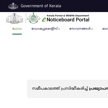
Government of Kerala
ഹോം
ഡോക്യുമെൻ്റ്സ്
സേവനങ്ങൾ
ബന
സമീപകാലത്ത് പ്രസിദ്ധീകരിച്ച്
പ്രഖ്യാ