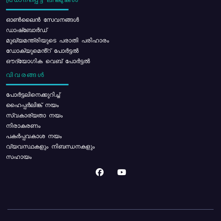
പ്രധാനപ്പെട്ട ലിങ്കുകൾ
ഓൺലൈൻ സേവനങ്ങൾ
ഡാഷ്ബോർഡ്
മുഖ്യമന്ത്രിയുടെ പരാതി പരിഹാരം
ഡോക്യുമെൻ്റ് പോർട്ടൽ
ഔദ്യോഗിക വെബ് പോർട്ടൽ
വിവരങ്ങൾ
പോര്‍ട്ടലിനെക്കുറിച്ച്
ഹൈപ്പർലിങ്ക് നയം
സ്വകാര്യതാ നയം
നിരാകരണം
പകർപ്പവകാശ നയം
വ്യവസ്ഥകളും നിബന്ധനകളും
സഹായം