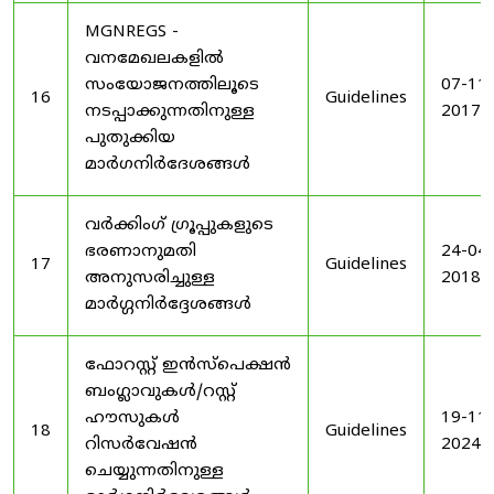
MGNREGS -
വനമേഖലകളിൽ
സംയോജനത്തിലൂടെ
07-11-
16
Guidelines
നടപ്പാക്കുന്നതിനുള്ള
2017
പുതുക്കിയ
മാർഗനിർദേശങ്ങൾ
വർക്കിംഗ് ഗ്രൂപ്പുകളുടെ
ഭരണാനുമതി
24-04-
17
Guidelines
അനുസരിച്ചുള്ള
2018
മാർഗ്ഗനിർദ്ദേശങ്ങൾ
ഫോറസ്റ്റ് ഇൻസ്പെക്ഷൻ
ബംഗ്ലാവുകൾ/റസ്റ്റ്
ഹൗസുകൾ
19-11-
18
Guidelines
റിസർവേഷൻ
2024
ചെയ്യുന്നതിനുള്ള