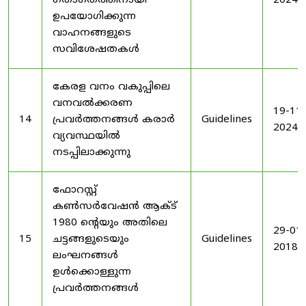
ഗതാഗതത്തിനായി
2024
ഉപയോഗിക്കുന്ന
വാഹനങ്ങളുടെ
സവിശേഷതകൾ
കേരള വനം വകുപ്പിലെ
വനവൽക്കരണ
19-11-
14
പ്രവർത്തനങ്ങൾ കരാർ
Guidelines
2024
വ്യവസ്ഥയിൽ
നടപ്പിലാക്കുന്നു
ഫോറസ്റ്റ്
കൺസർവേഷൻ ആക്ട്
1980 ൻ്റെയും അതിലെ
29-01-
15
ചട്ടങ്ങളുടെയും
Guidelines
2018
ലംഘനങ്ങൾ
ഉൾക്കൊള്ളുന്ന
പ്രവർത്തനങ്ങൾ