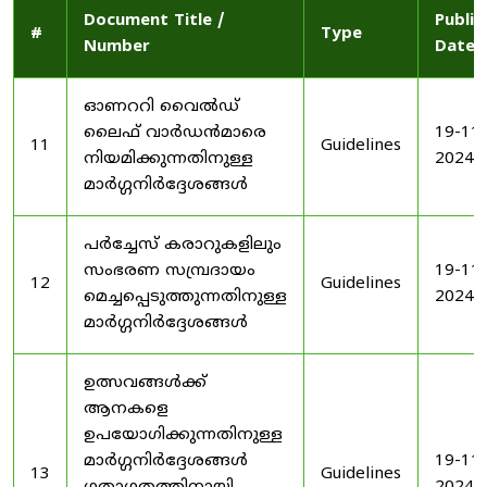
Document Title /
Publis
#
Type
Number
Date
ഓണററി വൈൽഡ്
ലൈഫ് വാർഡൻമാരെ
19-11-
11
Guidelines
നിയമിക്കുന്നതിനുള്ള
2024
മാർഗ്ഗനിർദ്ദേശങ്ങൾ
പർച്ചേസ് കരാറുകളിലും
സംഭരണ ​​സമ്പ്രദായം
19-11-
12
Guidelines
മെച്ചപ്പെടുത്തുന്നതിനുള്ള
2024
മാർഗ്ഗനിർദ്ദേശങ്ങൾ
ഉത്സവങ്ങൾക്ക്
ആനകളെ
ഉപയോഗിക്കുന്നതിനുള്ള
മാർഗ്ഗനിർദ്ദേശങ്ങൾ
19-11-
13
Guidelines