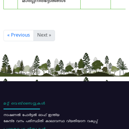
മാർഗ്ഗനിർദ്ദേശങ്ങൾ
« Previous
Next »
മറ്റ് വെബ്സൈറ്റുകൾ
നാഷണൽ പോർട്ടൽ ഓഫ് ഇന്ത്യ
കേന്ദ്ര വനം പരിസ്ഥിതി കാലാവസ്ഥ വ്യതിയാന വകുപ്പ്