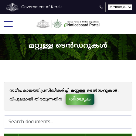
Government of Kerala
മറ്റുള്ള ടെൻഡറുകൾ
സമീപകാലത്ത് പ്രസിദ്ധീകരിച്ച്
മറ്റുള്ള ടെൻഡറുകൾ
.
തിരയുക
വിപുലമായി തിരയുന്നതിന്