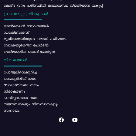
കേന്ദ്ര വനം പരിസ്ഥിതി കാലാവസ്ഥ വ്യതിയാന വകുപ്പ്
പ്രധാനപ്പെട്ട ലിങ്കുകൾ
ഓൺലൈൻ സേവനങ്ങൾ
ഡാഷ്ബോർഡ്
മുഖ്യമന്ത്രിയുടെ പരാതി പരിഹാരം
ഡോക്യുമെൻ്റ് പോർട്ടൽ
ഔദ്യോഗിക വെബ് പോർട്ടൽ
വിവരങ്ങൾ
പോര്‍ട്ടലിനെക്കുറിച്ച്
ഹൈപ്പർലിങ്ക് നയം
സ്വകാര്യതാ നയം
നിരാകരണം
പകർപ്പവകാശ നയം
വ്യവസ്ഥകളും നിബന്ധനകളും
സഹായം