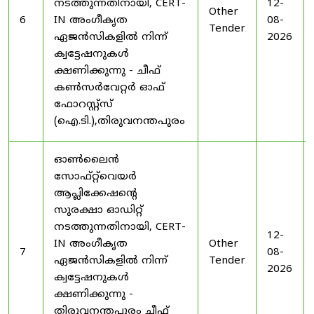
നടത്തുന്നതിനായി, CERT-
12-
Other
6
IN അംഗീകൃത
08-
Tender
ഏജൻസികളിൽ നിന്ന്
2026
ക്വട്ടേഷനുകൾ
ക്ഷണിക്കുന്നു - ചീഫ്
കൺസർവേറ്റർ ഓഫ്
ഫോറസ്റ്റ്സ്
(ഐ.ടി.),തിരുവനന്തപുരം
ഓൺലൈൻ
സോഫ്റ്റ്‌വെയർ
ആപ്ലിക്കേഷന്റെ
സുരക്ഷാ ഓഡിറ്റ്
നടത്തുന്നതിനായി, CERT-
12-
IN അംഗീകൃത
Other
7
08-
ഏജൻസികളിൽ നിന്ന്
Tender
2026
ക്വട്ടേഷനുകൾ
ക്ഷണിക്കുന്നു -
തിരുവനന്തപുരം ചീഫ്