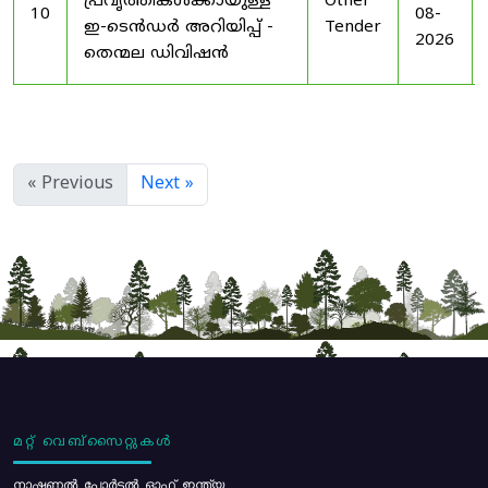
പ്രവൃത്തികൾക്കായുള്ള
Other
10
08-
ഇ-ടെൻഡർ അറിയിപ്പ് -
Tender
2026
തെന്മല ഡിവിഷൻ
« Previous
Next »
മറ്റ് വെബ്സൈറ്റുകൾ
നാഷണൽ പോർട്ടൽ ഓഫ് ഇന്ത്യ