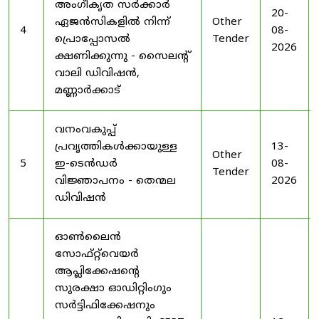
അംഗീകൃത സർക്കാർ
20-
ഏജൻസികളിൽ നിന്ന്
Other
4
08-
പ്രൊപ്പോസൽ
Tender
2026
ക്ഷണിക്കുന്നു - സൈലന്റ്
വാലി ഡിവിഷൻ,
മണ്ണാർക്കാട്
വനംവകുപ്പ്
പ്രവൃത്തികൾക്കായുള്ള
13-
Other
5
ഇ-ടെൻഡർ
08-
Tender
വിജ്ഞാപനം - തെന്മല
2026
ഡിവിഷൻ
ഓൺലൈൻ
സോഫ്റ്റ്‌വെയർ
ആപ്ലിക്കേഷന്റെ
സുരക്ഷാ ഓഡിറ്റിംഗും
സർട്ടിഫിക്കേഷനും