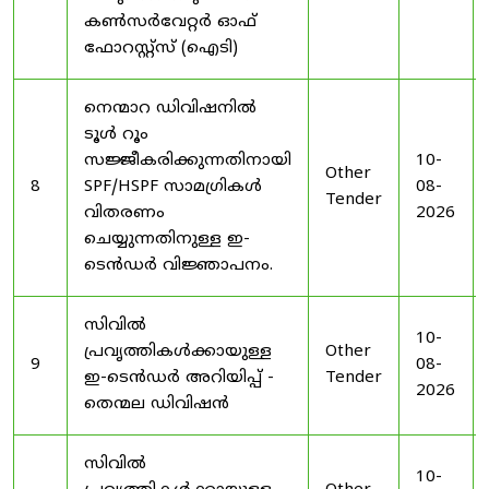
കൺസർവേറ്റർ ഓഫ്
ഫോറസ്റ്റ്സ് (ഐടി)
നെന്മാറ ഡിവിഷനിൽ
ടൂൾ റൂം
സജ്ജീകരിക്കുന്നതിനായി
10-
Other
8
SPF/HSPF സാമഗ്രികൾ
08-
Tender
വിതരണം
2026
ചെയ്യുന്നതിനുള്ള ഇ-
ടെൻഡർ വിജ്ഞാപനം.
സിവിൽ
10-
പ്രവൃത്തികൾക്കായുള്ള
Other
9
08-
ഇ-ടെൻഡർ അറിയിപ്പ് -
Tender
2026
തെന്മല ഡിവിഷൻ
സിവിൽ
10-