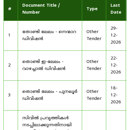
Document Title /
Last
#
Type
Number
Date
29-
തോണ്ടി ലേലം - നെന്മാറ
Other
1
12-
ഡിവിഷൻ
Tender
2026
22-
തൊണ്ടി ഇ-ലേലം -
Other
2
12-
വാഴച്ചാൽ ഡിവിഷൻ
Tender
2026
18-
തൊണ്ടി ലേലം - പുനലൂർ
Other
3
12-
ഡിവിഷൻ
Tender
2026
സിവിൽ പ്രവൃത്തികൾ
നടപ്പിലാക്കുന്നതിനായി