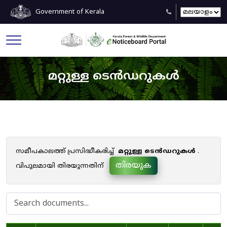
Government of Kerala
മറ്റുള്ള ടെൻഡറുകൾ
സമീപകാലത്ത് പ്രസിദ്ധീകരിച്ച്
മറ്റുള്ള ടെൻഡറുകൾ
.
തിരയുക
വിപുലമായി തിരയുന്നതിന്