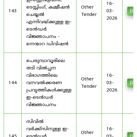
ഇൻസ്റ്റാളേഷൻ,
16-
ടെസ്റ്റിംഗ്, കമ്മീഷൻ
Other
143
03-
Do
ചെയ്യൽ
Tender
2026
എന്നിവയ്ക്കുള്ള ഇ-
ടെൻഡർ
വിജ്ഞാപനം -
നെന്മാറ ഡിവിഷൻ
പെരുമ്പാവൂരിലെ
തടി വിൽപ്പന
വിഭാഗത്തിലെ
16-
Other
144
വനവൽക്കരണ
03-
Do
Tender
പ്രവൃത്തികൾക്കുള്ള
2026
ഇ-ടെൻഡർ
വിജ്ഞാപനം
സിവിൽ
വർക്ക്സിനുള്ള ഇ-
16-
Other
145
ടെൻഡർ
03-
Do