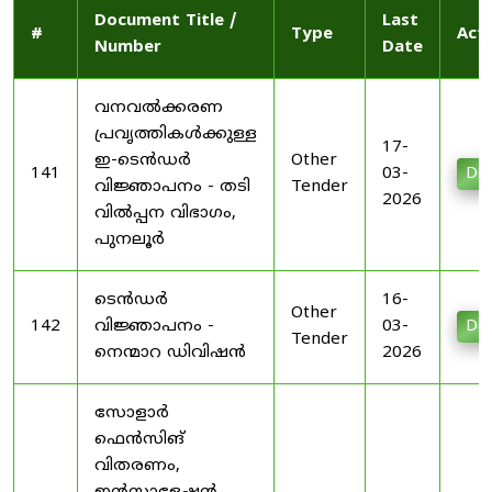
Document Title /
Last
#
Type
Act
Number
Date
വനവൽക്കരണ
പ്രവൃത്തികൾക്കുള്ള
17-
ഇ-ടെൻഡർ
Other
141
03-
Do
വിജ്ഞാപനം - തടി
Tender
2026
വിൽപ്പന വിഭാഗം,
പുനലൂർ
ടെൻഡർ
16-
Other
142
വിജ്ഞാപനം -
03-
Do
Tender
നെന്മാറ ഡിവിഷൻ
2026
സോളാർ
ഫെൻസിങ്
വിതരണം,