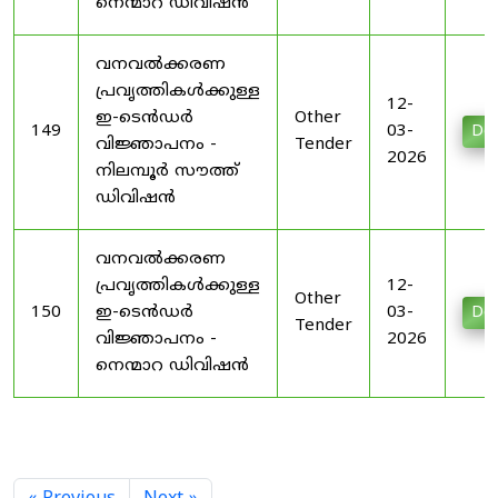
നെന്മാറ ഡിവിഷൻ
വനവൽക്കരണ
പ്രവൃത്തികൾക്കുള്ള
12-
ഇ-ടെൻഡർ
Other
149
03-
Do
വിജ്ഞാപനം -
Tender
2026
നിലമ്പൂർ സൗത്ത്
ഡിവിഷൻ
വനവൽക്കരണ
പ്രവൃത്തികൾക്കുള്ള
12-
Other
150
ഇ-ടെൻഡർ
03-
Do
Tender
വിജ്ഞാപനം -
2026
നെന്മാറ ഡിവിഷൻ