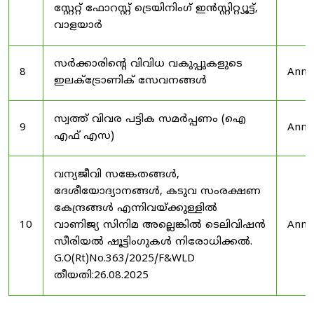
സ്റ്റേറ്റ് ഫോറസ്റ്റ് ട്രെയിനിംഗ് ഇൻസ്റ്റിറ്റ്യൂട്ട്,
വാളയാർ
സർക്കാരിന്റെ വിവിധ വകുപ്പുകളുടെ
8
Anno
ഇലക്ട്രോണിക് സേവനങ്ങൾ
സ്വത്ത് വിവര പട്ടിക സമർപ്പണം (ഐ
9
Anno
എഫ് എസ)
വന്യജീവി സങ്കേതങ്ങൾ,
ദേശീയോദ്യാനങ്ങൾ, കടുവ സംരക്ഷണ
കേന്ദ്രങ്ങൾ എന്നിവയ്ക്കുള്ളിൽ
10
വാണിജ്യ സിനിമ അല്ലെങ്കിൽ ടെലിവിഷൻ
Anno
സീരിയൽ ഷൂട്ടിംഗുകൾ നിരോധിക്കൽ.
G.O(Rt)No.363/2025/F&WLD
തീയതി:26.08.2025