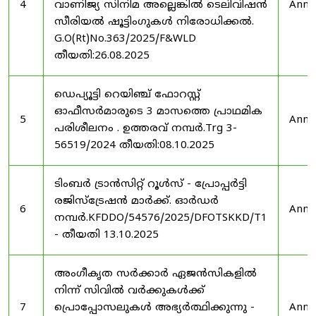
4
വാണിജ്യ സിനിമ അല്ലെങ്കിൽ ടെലിവിഷൻ
Anno
സീരിയൽ ഷൂട്ടിംഗുകൾ നിരോധിക്കൽ.
G.O(Rt)No.363/2025/F&WLD
തീയതി:26.08.2025
ഡെപ്യൂട്ടി റെയിഞ്ച് ഫോറസ്റ്റ്
ഓഫീസർമാരുടെ 3 മാസത്തെ പ്രാഥമിക
5
Anno
പരിശീലനം . ഉത്തരവ് നമ്പർ.Trg 3-
56519/2024 തീയതി:08.10.2025
ടിംബർ ട്രാൻസിറ്റ് റൂൾസ് - പ്രോപ്പർട്ടി
രജിസ്ട്രേഷൻ മാർക്ക്. ഓർഡർ
6
Anno
നമ്പർ.KFDDO/54576/2025/DFOTSKKD/T1
- തീയതി 13.10.2025
അംഗീകൃത സർക്കാർ ഏജൻസികളിൽ
നിന്ന് സിവിൽ വർക്കുകൾക്ക്
7
പ്രൊപ്പോസലുകൾ അഭ്യർത്ഥിക്കുന്നു -
Anno