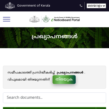
Government of Kerala
പ്രഖ്യാപനങ്ങൾ
സമീപകാലത്ത് പ്രസിദ്ധീകരിച്ച്
പ്രഖ്യാപനങ്ങൾ
.
തിരയുക
വിപുലമായി തിരയുന്നതിന്