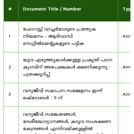
#
Document Title / Number
Type
ഫോറസ്റ്റ് വാച്ചർമാരുടെ പ്രത്യേക
1
നിയമനം - ആദിവാസി
Anno
സെറ്റിൽമെന്റുകളുടെ പട്ടിക
യുവ എഴുത്തുകാർക്കുള്ള പ്രകൃതി പഠന
2
ക്യാമ്പിന് അപേക്ഷകൾ ക്ഷണിക്കുന്നു -
Anno
പത്രക്കുറിപ്പ്
വന്യജീവി സമാപന സമ്മേളനം ഇന്ന്
3
Anno
ഒക്ടോബർ - 9 ന്
വന്യജീവി സങ്കേതങ്ങൾ,
ദേശീയോദ്യാനങ്ങൾ, കടുവ സംരക്ഷണ
കേന്ദ്രങ്ങൾ എന്നിവയ്ക്കുള്ളിൽ