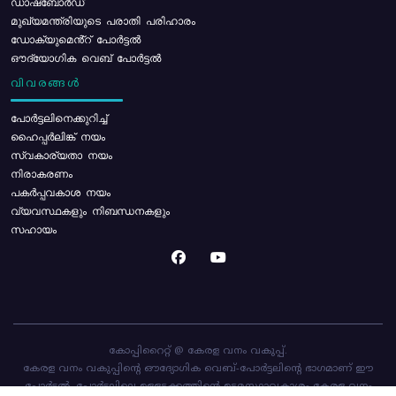
ഡാഷ്ബോർഡ്
മുഖ്യമന്ത്രിയുടെ പരാതി പരിഹാരം
ഡോക്യുമെൻ്റ് പോർട്ടൽ
ഔദ്യോഗിക വെബ് പോർട്ടൽ
വിവരങ്ങൾ
പോര്‍ട്ടലിനെക്കുറിച്ച്
ഹൈപ്പർലിങ്ക് നയം
സ്വകാര്യതാ നയം
നിരാകരണം
പകർപ്പവകാശ നയം
വ്യവസ്ഥകളും നിബന്ധനകളും
സഹായം
കോപ്പിറൈറ്റ് @ കേരള വനം വകുപ്പ്.
കേരള വനം വകുപ്പിന്റെ ഔദ്യോഗിക വെബ്-പോർട്ടലിന്റെ ഭാഗമാണ് ഈ
പോർട്ടൽ. പോർട്ടലിലെ ഉള്ളടക്കത്തിന്റെ ഉടമസ്ഥാവകാശം കേരള വനം