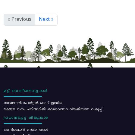
« Previous
Next »
മറ്റ് വെബ്സൈറ്റുകൾ
നാഷണൽ പോർട്ടൽ ഓഫ് ഇന്ത്യ
കേന്ദ്ര വനം പരിസ്ഥിതി കാലാവസ്ഥ വ്യതിയാന വകുപ്പ്
പ്രധാനപ്പെട്ട ലിങ്കുകൾ
ഓൺലൈൻ സേവനങ്ങൾ